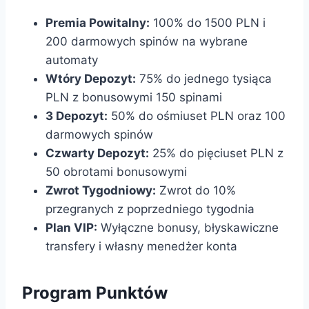
Premia Powitalny:
100% do 1500 PLN i
200 darmowych spinów na wybrane
automaty
Wtóry Depozyt:
75% do jednego tysiąca
PLN z bonusowymi 150 spinami
3 Depozyt:
50% do ośmiuset PLN oraz 100
darmowych spinów
Czwarty Depozyt:
25% do pięciuset PLN z
50 obrotami bonusowymi
Zwrot Tygodniowy:
Zwrot do 10%
przegranych z poprzedniego tygodnia
Plan VIP:
Wyłączne bonusy, błyskawiczne
transfery i własny menedżer konta
Program Punktów