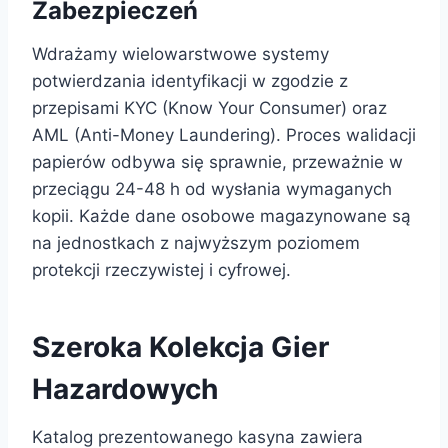
Zabezpieczeń
Wdrażamy wielowarstwowe systemy
potwierdzania identyfikacji w zgodzie z
przepisami KYC (Know Your Consumer) oraz
AML (Anti-Money Laundering). Proces walidacji
papierów odbywa się sprawnie, przeważnie w
przeciągu 24-48 h od wysłania wymaganych
kopii. Każde dane osobowe magazynowane są
na jednostkach z najwyższym poziomem
protekcji rzeczywistej i cyfrowej.
Szeroka Kolekcja Gier
Hazardowych
Katalog prezentowanego kasyna zawiera