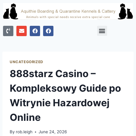
UNCATEGORIZED
888starz Casino –
Kompleksowy Guide po
Witrynie Hazardowej
Online
By
rob.leigh
June 24, 2026