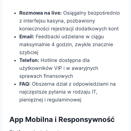
Rozmowa na live:
Osiągalny bezpośrednio
z interfejsu kasyna, pozbawiony
konieczności rejestracji dodatkowych kont
Email:
Feedbacki udzielane w ciągu
maksymalnie 4 godzin, zwykle znacznie
szybciej
Telefon:
Hotline dostępna dla
użytkowników VIP i w awaryjnych
sprawach finansowych
FAQ:
Obszerna dział z odpowiedziami na
najczęstsze pytania w rodzaju IT,
pieniężnej i regulaminowej
App Mobilna i Responsywność