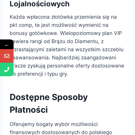
Lojalnościowych
Każda wpłacona złotówka przemienia się na
pkt comp, te jest możliwość wymienić na
bonusy gotówkowe. Wielopoziomowy plan VIP
zawiera rangi od Brązu do Diamentu, z
←
wzrastającymi zaletami na wszystkim szczeblu
zaawansowania. Najbardziej zaangażowani
gracze zyskują personalne oferty dostosowane
do preferencji i typu gry.
Dostępne Sposoby
Płatności
Oferujemy bogaty wybór możliwości
finansowych dostosowanych do polskiego