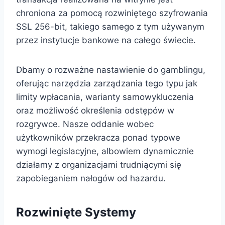
chroniona za pomocą rozwiniętego szyfrowania
SSL 256-bit, takiego samego z tym używanym
przez instytucje bankowe na całego świecie.
Dbamy o rozważne nastawienie do gamblingu,
oferując narzędzia zarządzania tego typu jak
limity wpłacania, warianty samowykluczenia
oraz możliwość określenia odstępów w
rozgrywce. Nasze oddanie wobec
użytkowników przekracza ponad typowe
wymogi legislacyjne, albowiem dynamicznie
działamy z organizacjami trudniącymi się
zapobieganiem nałogów od hazardu.
Rozwinięte Systemy