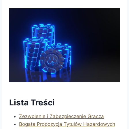
Lista Treści
Zezwolenie i Zabezpieczenie Gracza
Bogata Propozycja Tytułów Hazardowych