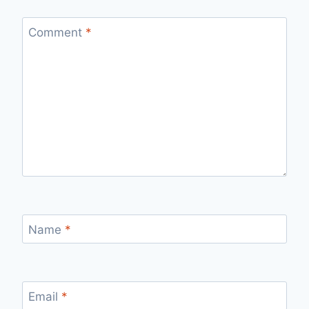
Comment
*
Name
*
Email
*