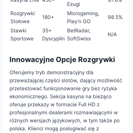
Ezugi
Rozgrywki
Microgaming,
180+
98.5%
Stołowe
Play’n GO
Stawki
35+
BetRadar,
N/A
Sportowe
Dyscyplin
SoftSwiss
Innowacyjne Opcje Rozgrywki
Oferujemy tryb demonstracyjny dla
przeważającej części slotów, dający możliwość
przetestować funkcjonowanie gry bez ryzyka
ekonomicznego. Sekcja kasyna na bieżąco
oferuje przekazy w formacie Full HD z
profesjonalnymi dealerami rozmawiającymi w
różnych wersjach językowych, w tym także po
polska. Klienci mogą posługiwać się z