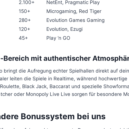
2.100+
NetEnt, Pragmatic Play
150+
Microgaming, Red Tiger
280+
Evolution Games Gaming
120+
Evolution, Ezugi
45+
Play ‘n GO
-Bereich mit authentischer Atmosphä
 bringt die Aufregung echter Spielhallen direkt auf dei
aler leiten die Spiele in Realtime, während hochwertige
 Roulette, Black Jack, Baccarat und spezielle Showform
cher oder Monopoly Live Live sorgen für besondere M
dere Bonussystem bei uns