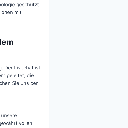
ologie geschützt
ionen mit
 dem
 Der Livechat ist
n geleitet, die
chen Sie uns per
t unsere
gewährt vollen