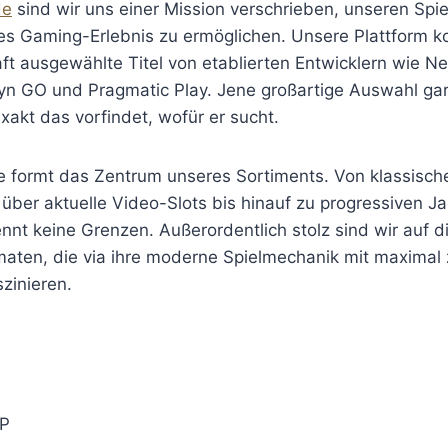
de
sind wir uns einer Mission verschrieben, unseren Spie
s Gaming-Erlebnis zu ermöglichen. Unsere Plattform k
t ausgewählte Titel von etablierten Entwicklern wie Ne
yn GO und Pragmatic Play. Jene großartige Auswahl gara
exakt das vorfindet, wofür er sucht.
ie formt das Zentrum unseres Sortiments. Von klassisch
ber aktuelle Video-Slots bis hinauf zu progressiven Ja
nnt keine Grenzen. Außerordentlich stolz sind wir auf di
en, die via ihre moderne Spielmechanik mit maximal 
zinieren.
TP