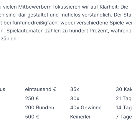
 vielen Mitbewerbern fokussieren wir auf Klarheit: Die
 sind klar gestaltet und mühelos verständlich. Der St
t bei fünfunddreißigfach, wobei verschiedene Spiele ve
gen. Spielautomaten zählen zu hundert Prozent, während
zählen.
us
eintausend €
35x
30 Kal
250 €
30x
21 Tag
200 Runden
40x Gewinne
14 Tag
500 €
Keinerlei
7 Tage