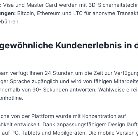
:
Visa und Master Card werden mit 3D-Sicherheitstechn
ungen:
Bitcoin, Ethereum und LTC für anonyme Transakt
ebühren
gewöhnliche Kundenerlebnis in
am verfügt Ihnen 24 Stunden um die Zeit zur Verfügung.
ger Sprache zugänglich und wird von fähigen Mitarbeiter
 innerhalb von 90- Sekunden antworten. Wahlweise errei
onhotline.
äche von der Plattform wurde mit Konzentration auf
chkeit entwickelt. Dank anpassungsfähigem Design läuf
s auf PC, Tablets und Mobilgeräten. Die mobile Version 