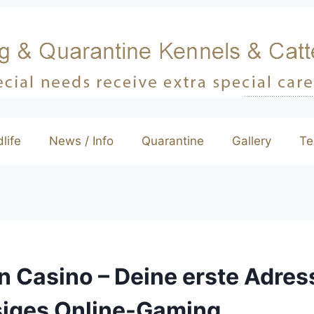
dlife
News / Info
Quarantine
Gallery
Te
n Casino – Deine erste Adres
siges Online-Gaming