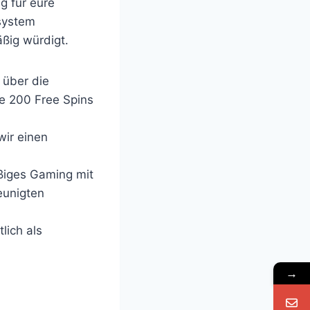
g für eure
ssystem
ßig würdigt.
 über die
ie 200 Free Spins
wir einen
ßiges Gaming mit
eunigten
lich als
→