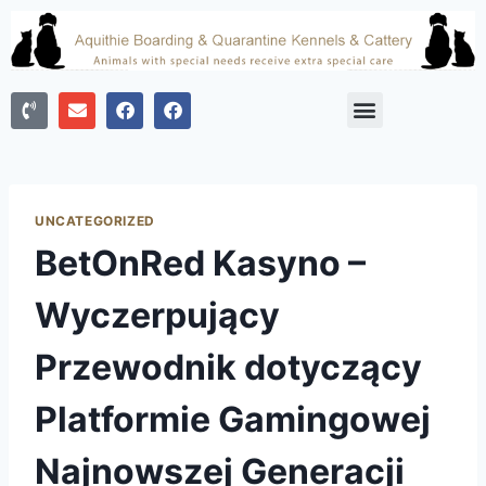
UNCATEGORIZED
BetOnRed Kasyno –
Wyczerpujący
Przewodnik dotyczący
Platformie Gamingowej
Najnowszej Generacji