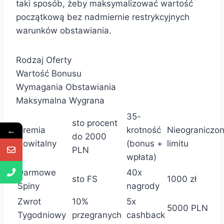
taki sposób, żeby maksymalizować wartość
początkową bez nadmiernie restrykcyjnych
warunków obstawiania.
Rodzaj Oferty
Wartość Bonusu
Wymagania Obstawiania
Maksymalna Wygrana
35-
sto procent
←
Premia
krotność
Nieograniczo
do 2000
Powitalny
(bonus +
limitu
PLN
wpłata)
Darmowe
40x
sto FS
1000 zł
Spiny
nagrody
Zwrot
10%
5x
5000 PLN
Tygodniowy
przegranych
cashback