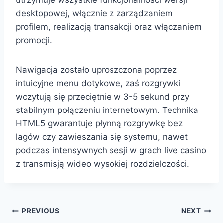
desktopowej, włącznie z zarządzaniem
profilem, realizacją transakcji oraz włączaniem
promocji.
Nawigacja zostało uproszczona poprzez
intuicyjne menu dotykowe, zaś rozgrywki
wczytują się przeciętnie w 3-5 sekund przy
stabilnym połączeniu internetowym. Technika
HTML5 gwarantuje płynną rozgrywkę bez
lagów czy zawieszania się systemu, nawet
podczas intensywnych sesji w grach live casino
z transmisją wideo wysokiej rozdzielczości.
PREVIOUS
NEXT