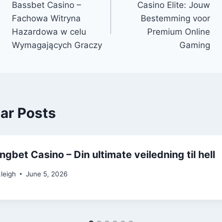
Bassbet Casino –
Casino Elite: Jouw
Fachowa Witryna
Bestemming voor
Hazardowa w celu
Premium Online
Wymagających Graczy
Gaming
lar Posts
ngbet Casino – Din ultimate veiledning til hell
.leigh
June 5, 2026