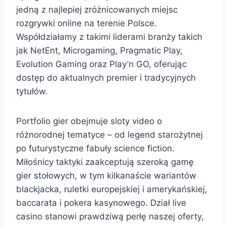
jedną z najlepiej zróżnicowanych miejsc
rozgrywki online na terenie Polsce.
Współdziałamy z takimi liderami branży takich
jak NetEnt, Microgaming, Pragmatic Play,
Evolution Gaming oraz Play’n GO, oferując
dostęp do aktualnych premier i tradycyjnych
tytułów.
Portfolio gier obejmuje sloty video o
różnorodnej tematyce – od legend starożytnej
po futurystyczne fabuły science fiction.
Miłośnicy taktyki zaakceptują szeroką gamę
gier stołowych, w tym kilkanaście wariantów
blackjacka, ruletki europejskiej i amerykańskiej,
baccarata i pokera kasynowego. Dział live
casino stanowi prawdziwą perłę naszej oferty,