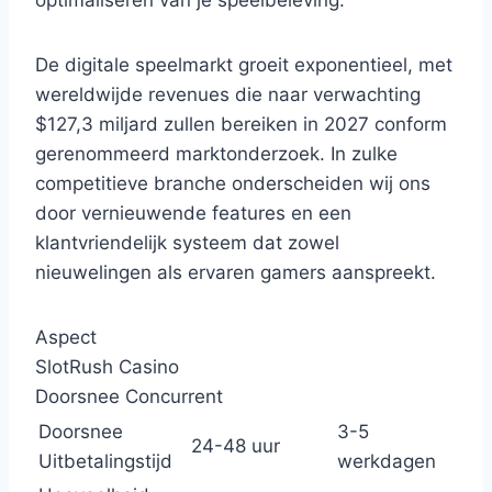
De digitale speelmarkt groeit exponentieel, met
wereldwijde revenues die naar verwachting
$127,3 miljard zullen bereiken in 2027 conform
gerenommeerd marktonderzoek. In zulke
competitieve branche onderscheiden wij ons
door vernieuwende features en een
klantvriendelijk systeem dat zowel
nieuwelingen als ervaren gamers aanspreekt.
Aspect
SlotRush Casino
Doorsnee Concurrent
Doorsnee
3-5
24-48 uur
Uitbetalingstijd
werkdagen