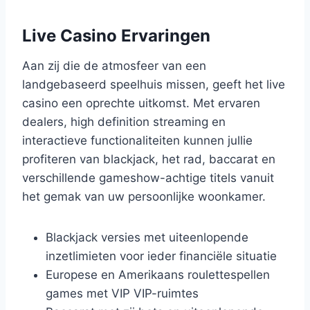
Live Casino Ervaringen
Aan zij die de atmosfeer van een
landgebaseerd speelhuis missen, geeft het live
casino een oprechte uitkomst. Met ervaren
dealers, high definition streaming en
interactieve functionaliteiten kunnen jullie
profiteren van blackjack, het rad, baccarat en
verschillende gameshow-achtige titels vanuit
het gemak van uw persoonlijke woonkamer.
Blackjack versies met uiteenlopende
inzetlimieten voor ieder financiële situatie
Europese en Amerikaans roulettespellen
games met VIP VIP-ruimtes