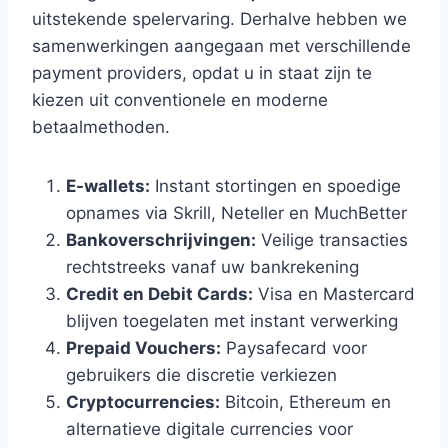
uitstekende spelervaring. Derhalve hebben we
samenwerkingen aangegaan met verschillende
payment providers, opdat u in staat zijn te
kiezen uit conventionele en moderne
betaalmethoden.
E-wallets:
Instant stortingen en spoedige
opnames via Skrill, Neteller en MuchBetter
Bankoverschrijvingen:
Veilige transacties
rechtstreeks vanaf uw bankrekening
Credit en Debit Cards:
Visa en Mastercard
blijven toegelaten met instant verwerking
Prepaid Vouchers:
Paysafecard voor
gebruikers die discretie verkiezen
Cryptocurrencies:
Bitcoin, Ethereum en
alternatieve digitale currencies voor