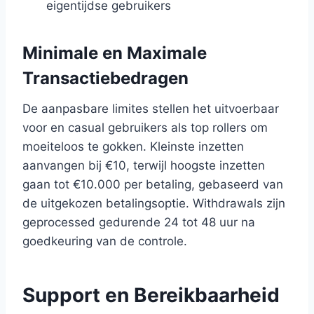
eigentijdse gebruikers
Minimale en Maximale
Transactiebedragen
De aanpasbare limites stellen het uitvoerbaar
voor en casual gebruikers als top rollers om
moeiteloos te gokken. Kleinste inzetten
aanvangen bij €10, terwijl hoogste inzetten
gaan tot €10.000 per betaling, gebaseerd van
de uitgekozen betalingsoptie. Withdrawals zijn
geprocessed gedurende 24 tot 48 uur na
goedkeuring van de controle.
Support en Bereikbaarheid