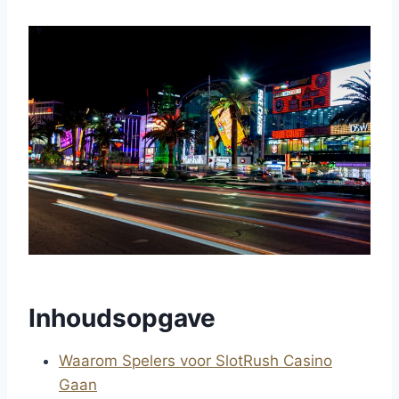
Inhoudsopgave
Waarom Spelers voor SlotRush Casino
Gaan