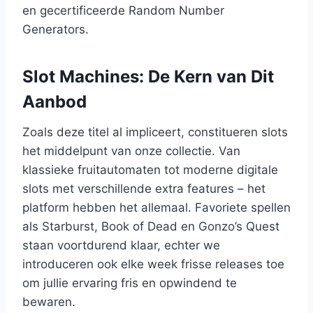
en gecertificeerde Random Number
Generators.
Slot Machines: De Kern van Dit
Aanbod
Zoals deze titel al impliceert, constitueren slots
het middelpunt van onze collectie. Van
klassieke fruitautomaten tot moderne digitale
slots met verschillende extra features – het
platform hebben het allemaal. Favoriete spellen
als Starburst, Book of Dead en Gonzo’s Quest
staan voortdurend klaar, echter we
introduceren ook elke week frisse releases toe
om jullie ervaring fris en opwindend te
bewaren.