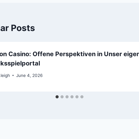
lar Posts
n Casino: Offene Perspektiven in Unser eige
ksspielportal
.leigh
June 4, 2026