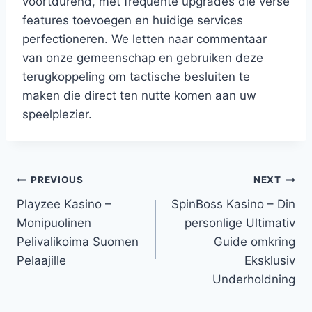
voortdurend, met frequente upgrades die verse
features toevoegen en huidige services
perfectioneren. We letten naar commentaar
van onze gemeenschap en gebruiken deze
terugkoppeling om tactische besluiten te
maken die direct ten nutte komen aan uw
speelplezier.
PREVIOUS
NEXT
Playzee Kasino –
SpinBoss Kasino – Din
Monipuolinen
personlige Ultimativ
Pelivalikoima Suomen
Guide omkring
Pelaajille
Eksklusiv
Underholdning