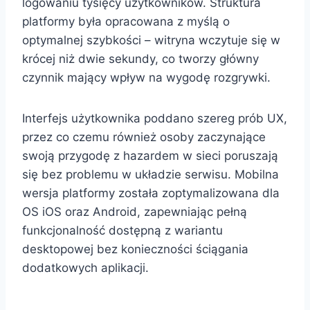
logowaniu tysięcy użytkowników. Struktura
platformy była opracowana z myślą o
optymalnej szybkości – witryna wczytuje się w
krócej niż dwie sekundy, co tworzy główny
czynnik mający wpływ na wygodę rozgrywki.
Interfejs użytkownika poddano szereg prób UX,
przez co czemu również osoby zaczynające
swoją przygodę z hazardem w sieci poruszają
się bez problemu w układzie serwisu. Mobilna
wersja platformy została zoptymalizowana dla
OS iOS oraz Android, zapewniając pełną
funkcjonalność dostępną z wariantu
desktopowej bez konieczności ściągania
dodatkowych aplikacji.