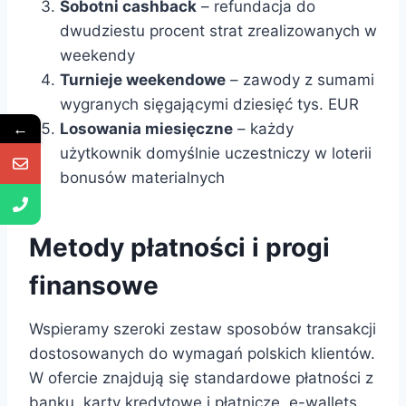
Sobotni cashback
– refundacja do
dwudziestu procent strat zrealizowanych w
weekendy
Turnieje weekendowe
– zawody z sumami
wygranych sięgającymi dziesięć tys. EUR
←
Losowania miesięczne
– każdy
użytkownik domyślnie uczestniczy w loterii
bonusów materialnych
Metody płatności i progi
finansowe
Wspieramy szeroki zestaw sposobów transakcji
dostosowanych do wymagań polskich klientów.
W ofercie znajdują się standardowe płatności z
banku, karty kredytowe i płatnicze, e-wallets