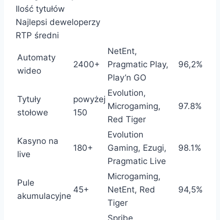
Ilość tytułów
Najlepsi deweloperzy
RTP średni
NetEnt,
Automaty
2400+
Pragmatic Play,
96,2%
wideo
Play’n GO
Evolution,
Tytuły
powyżej
Microgaming,
97.8%
stołowe
150
Red Tiger
Evolution
Kasyno na
180+
Gaming, Ezugi,
98.1%
live
Pragmatic Live
Microgaming,
Pule
45+
NetEnt, Red
94,5%
akumulacyjne
Tiger
Spribe,