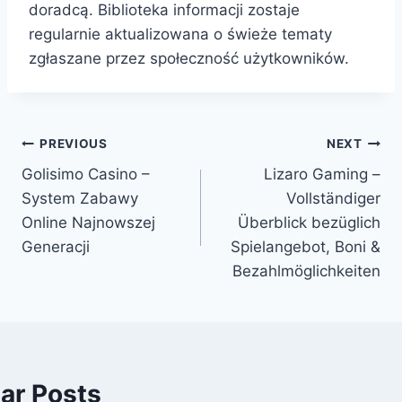
doradcą. Biblioteka informacji zostaje
regularnie aktualizowana o świeże tematy
zgłaszane przez społeczność użytkowników.
PREVIOUS
NEXT
Golisimo Casino –
Lizaro Gaming –
System Zabawy
Vollständiger
Online Najnowszej
Überblick bezüglich
Generacji
Spielangebot, Boni &
Bezahlmöglichkeiten
lar Posts