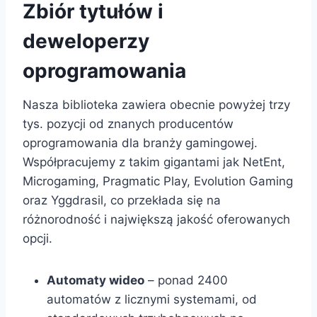
Zbiór tytułów i
deweloperzy
oprogramowania
Nasza biblioteka zawiera obecnie powyżej trzy
tys. pozycji od znanych producentów
oprogramowania dla branży gamingowej.
Współpracujemy z takim gigantami jak NetEnt,
Microgaming, Pragmatic Play, Evolution Gaming
oraz Yggdrasil, co przekłada się na
różnorodność i największą jakość oferowanych
opcji.
Automaty wideo
– ponad 2400
automatów z licznymi systemami, od