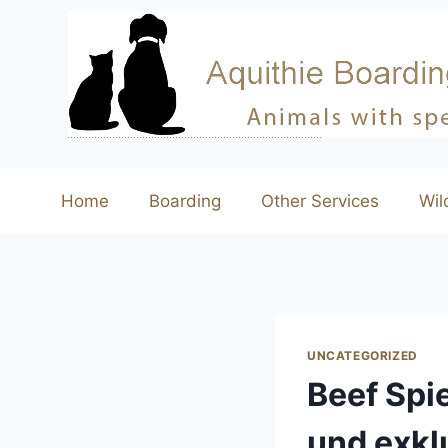
Home
Boarding
Other Services
Wil
UNCATEGORIZED
Beef Spi
und exk