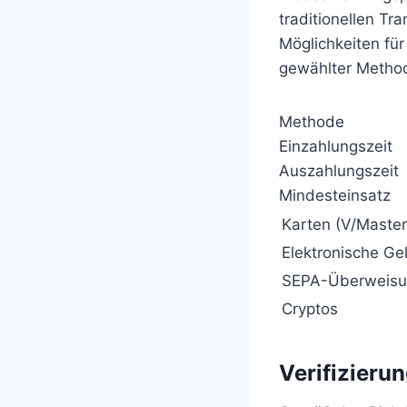
traditionellen Tr
Möglichkeiten für
gewählter Methode
Methode
Einzahlungszeit
Auszahlungszeit
Mindesteinsatz
Karten (V/Master
Elektronische G
SEPA-Überweis
Cryptos
Verifizieru