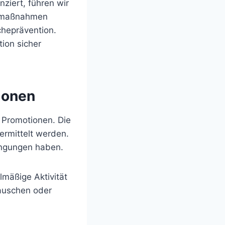
ziert, führen wir
utzmaßnahmen
cheprävention.
ion sicher
ionen
n Promotionen. Die
ermittelt werden.
ingungen haben.
mäßige Aktivität
tauschen oder