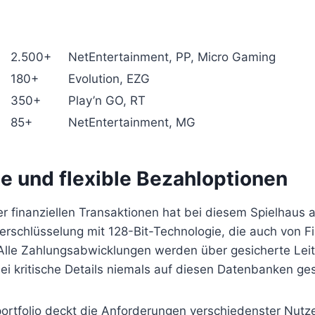
2.500+
NetEntertainment, PP, Micro Gaming
180+
Evolution, EZG
350+
Play’n GO, RT
85+
NetEntertainment, MG
e und flexible Bezahloptionen
rer finanziellen Transaktionen hat bei diesem Spielhaus a
rschlüsselung mit 128-Bit-Technologie, die auch von Fi
Alle Zahlungsabwicklungen werden über gesicherte Lei
ei kritische Details niemals auf diesen Datenbanken ge
ortfolio deckt die Anforderungen verschiedenster Nutz