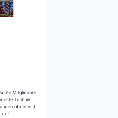
seren Mitgliedern
eueste Technik
ungen offenlässt.
 auf