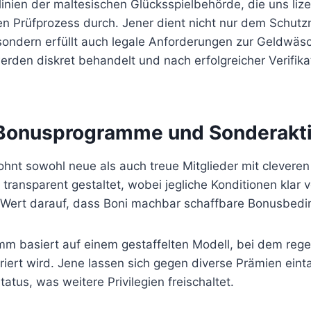
nien der maltesischen Glücksspielbehörde, die uns lizen
ten Prüfprozess durch. Jener dient nicht nur dem Sch
sondern erfüllt auch legale Anforderungen zur Geldwäs
den diskret behandelt und nach erfolgreicher Verifikat
 Bonusprogramme und Sonderakt
ohnt sowohl neue als auch treue Mitglieder mit clevere
transparent gestaltet, wobei jegliche Konditionen klar v
 Wert darauf, dass Boni machbar schaffbare Bonusbed
m basiert auf einem gestaffelten Modell, bei dem regel
riert wird. Jene lassen sich gegen diverse Prämien ein
atus, was weitere Privilegien freischaltet.