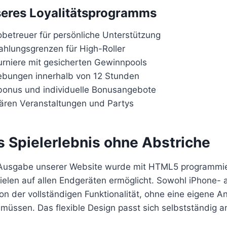
seres Loyalitätsprogramms
obetreuer für persönliche Unterstützung
hlungsgrenzen für High-Roller
rniere mit gesicherten Gewinnpools
bungen innerhalb von 12 Stunden
onus und individuelle Bonusangebote
itären Veranstaltungen und Partys
 Spielerlebnis ohne Abstriche
Ausgabe unserer Website wurde mit HTML5 programmie
ielen auf allen Endgeräten ermöglicht. Sowohl iPhone- 
von der vollständigen Funktionalität, ohne eine eigene
 müssen. Das flexible Design passt sich selbstständig 