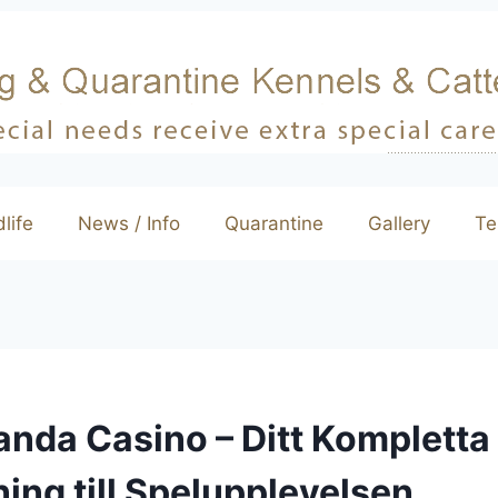
dlife
News / Info
Quarantine
Gallery
Te
nda Casino – Ditt Kompletta
ing till Spelupplevelsen