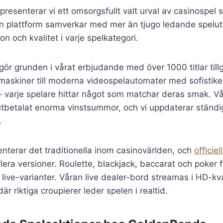
esenterar vi ett omsorgsfullt valt urval av casinospel 
n plattform samverkar med mer än tjugo ledande spelutv
ion och kvalitet i varje spelkategori.
ör grunden i vårat erbjudande med över 1000 titlar till
ktmaskiner till moderna videospelautomater med sofistik
 varje spelare hittar något som matchar deras smak. Vå
utbetalat enorma vinstsummor, och vi uppdaterar ständig
.
nterar det traditionella inom casinovärlden, och
officie
lera versioner. Roulette, blackjack, baccarat och poker fin
 live-varianter. Våran live dealer-bord streamas i HD-kva
där riktiga croupierer leder spelen i realtid.