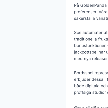
På GoldenPanda pr
preferenser. Våra
säkerställa variat
Spelautomater utg
traditionella fru
bonusfunktioner –
jackpottspel har 
med nya releaser
Bordsspel represe
erbjuder dessa i f
både digitala och
proffsiga studior 