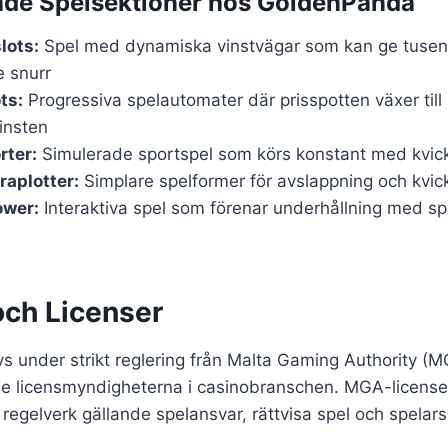
ade Spelsektioner hos GoldenPanda
lots:
Spel med dynamiska vinstvägar som kan ge tusenta
e snurr
ts:
Progressiva spelautomater där prisspotten växer til
insten
rter:
Simulerade sportspel som körs konstant med kvick
raplotter:
Simplare spelformer för avslappning och kvic
ower:
Interaktiva spel som förenar underhållning med spä
och Licenser
 under strikt reglering från Malta Gaming Authority (M
e licensmyndigheterna i casinobranschen. MGA-licensen
 regelverk gällande spelansvar, rättvisa spel och spelar