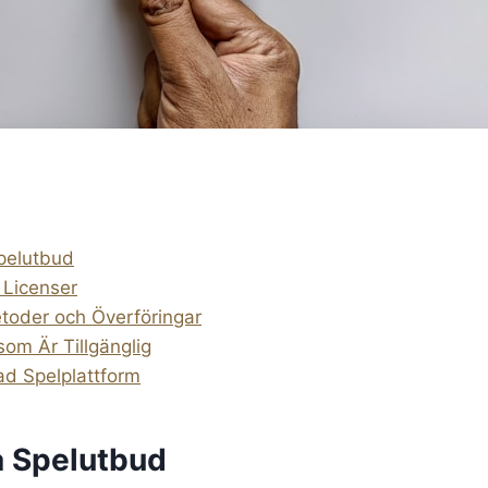
pelutbud
 Licenser
toder och Överföringar
om Är Tillgänglig
d Spelplattform
a Spelutbud