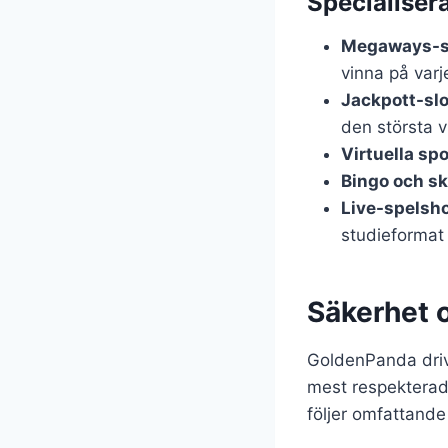
Specialiser
Megaways-s
vinna på varj
Jackpott-slo
den största v
Virtuella spo
Bingo och sk
Live-spelsh
studieformat
Säkerhet 
GoldenPanda drivs
mest respekterad
följer omfattande