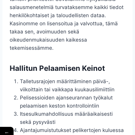
salausmenetelmiä turvataksemme kaikki tiedot
henkilökohtaiset ja taloudellisten dataa.
Kasinomme on lisensoitua ja valvottua, tämä
takaa sen, avoimuuden sekä
oikeudenmukaisuuden kaikessa
tekemisessämme.
Hallitun Pelaamisen Keinot
Talletusrajojen määrittäminen päivä-,
viikoittain tai vaikkapa kuukausilimiittiin
Pelisessioiden ajanseurannan työkalut
pelaamisen keston kontrollointiin
Itsesulkumahdollisuus määräaikaisesti
sekä pysyvästi
Ajantajumuistutukset pelikertojen kuluessa
←