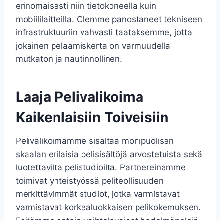
erinomaisesti niin tietokoneella kuin
mobiililaitteilla. Olemme panostaneet tekniseen
infrastruktuuriin vahvasti taataksemme, jotta
jokainen pelaamiskerta on varmuudella
mutkaton ja nautinnollinen.
Laaja Pelivalikoima
Kaikenlaisiin Toiveisiin
Pelivalikoimamme sisältää monipuolisen
skaalan erilaisia pelisisältöjä arvostetuista sekä
luotettavilta pelistudioilta. Partnereinamme
toimivat yhteistyössä peliteollisuuden
merkittävimmät studiot, jotka varmistavat
varmistavat korkealuokkaisen pelikokemuksen.