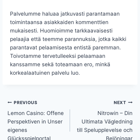
Palvelumme haluaa jatkuvasti parantamaan
toimintaansa asiakkaiden kommenttien
mukaisesti. Huomioimme tarkkaavaisesti
pelaajia että teemme parannuksia, jotka kaikki
parantavat pelaamisesta entistä paremman.
Toivotamme tervetulleeksi pelaamaan
kanssamme sekä toteamaan ero, minkä
korkealaatuinen palvelu luo.
PREVIOUS
NEXT
Lemon Casino: Offene
Nitrowin – Din
Perspektiven in Unser
Ultimata Vägledning
eigenes
till Spelupplevelse och
Glücksspielportal
Belöningar