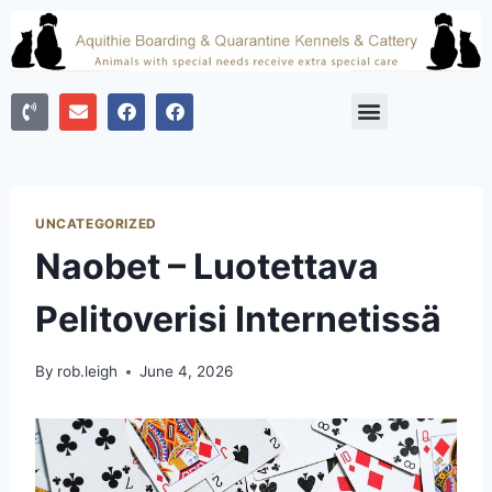
UNCATEGORIZED
Naobet – Luotettava
Pelitoverisi Internetissä
By
rob.leigh
June 4, 2026