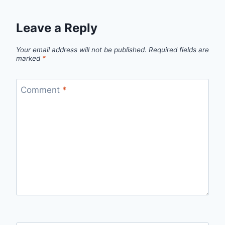
Leave a Reply
Your email address will not be published.
Required fields are
marked
*
Comment
*