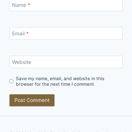
Name
*
Email
*
Website
Save my name, email, and website in this
browser for the next time I comment.