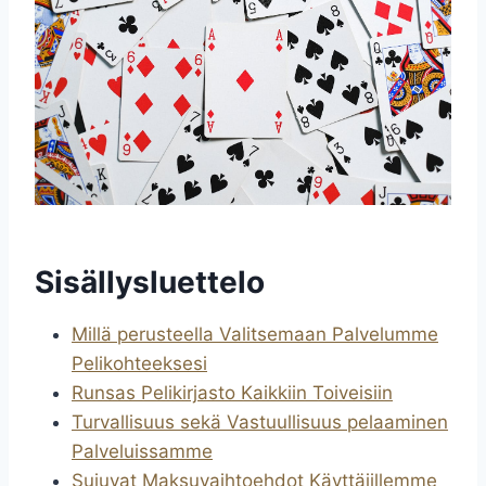
Sisällysluettelo
Millä perusteella Valitsemaan Palvelumme
Pelikohteeksesi
Runsas Pelikirjasto Kaikkiin Toiveisiin
Turvallisuus sekä Vastuullisuus pelaaminen
Palveluissamme
Sujuvat Maksuvaihtoehdot Käyttäjillemme