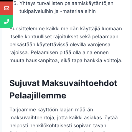
Yhteys turvallisten pelaamiskäytäntöjen
tukipalveluihin ja -materiaaleihin
Suosittelemme kaikki meidän käyttäjiä luomaan
itselle kohtuulliset rajoitukset sekä pelaamaan
pelkästään käytettävissä olevilla varojensa
rajoissa. Pelaamisen pitää olla aina ennen
muuta hauskanpitoa, eikä tapa hankkia voittoja.
Sujuvat Maksuvaihtoehdot
Pelaajillemme
Tarjoamme käyttöön laajan määrän
maksuvaihtoehtoja, jotta kaikki asiakas löytää
helposti henkilökohtaisesti sopivan tavan.