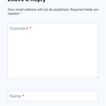
Your email address will not be published.
Required fields are
marked
*
Comment
*
Name
*