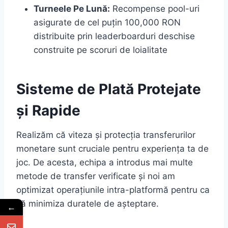
Turneele Pe Lună:
Recompense pool-uri
asigurate de cel puțin 100,000 RON
distribuite prin leaderboarduri deschise
construite pe scoruri de loialitate
Sisteme de Plată Protejate
și Rapide
Realizăm că viteza și protecția transferurilor
monetare sunt cruciale pentru experiența ta de
joc. De acesta, echipa a introdus mai multe
metode de transfer verificate și noi am
optimizat operațiunile intra-platformă pentru ca
să minimiza duratele de așteptare.
←