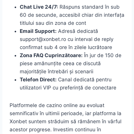
Chat Live 24/7:
Răspuns standard în sub
60 de secunde, accesibil chiar din interfața
titlului sau din zona de cont
Email Support:
Adresă dedicată
support@xonbet.ro cu interval de reply
confirmat sub 4 ore în zilele lucrătoare
Zona FAQ Cuprinzătoare:
În jur de 150 de
piese amănunțite ceea ce discută
majoritățile întrebări și scenarii
Telefon Direct:
Canal dedicată pentru
utilizatori VIP cu preferință de conectare
Platformele de cazino online au evoluat
semnificativ în ultimii perioade, iar platforma la
Xonbet suntem străduim să rămânem în vârful
acestor progrese. Investim continuu în