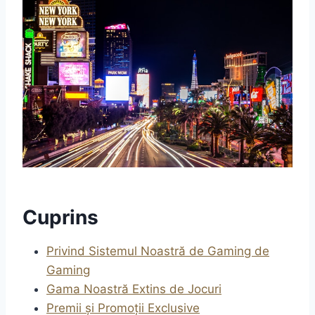
Cuprins
Privind Sistemul Noastră de Gaming de
Gaming
Gama Noastră Extins de Jocuri
Premii și Promoții Exclusive