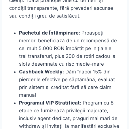
clienți. Toată promoție vine cu termeni și
condiții transparente, fără prevederi ascunse
sau condiții greu de satisfăcut.
Pachetul de Întâmpinare:
Proaspeții
membri beneficiază de un recompensă de
cel mult 5,000 RON împărțit pe inițialele
trei transferuri, plus 200 de rotiri cadou la
slots desemnate cu risc medie-mare
Cashback Weekly:
Dăm înapoi 15% din
pierderile efective pe săptămână, evaluat
prin sistem și creditat fără să cere claim
manual
Programul VIP Stratificat:
Program cu 8
etape ce furnizează privilegii majorate,
inclusiv agent dedicat, praguri mai mari de
withdraw și invitații la manifestări exclusive