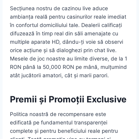
Secțiunea nostru de cazinou live aduce
ambianța reală pentru casinurilor reale imediat
în confortul domiciliului tale. Dealerii calificați
difuzează în timp real din săli amenajate cu
multiple aparate HD, dându-ți voie să observi
orice acțiune și să dialoghezi prin chat live.
Mesele de joc noastre au limite diverse, de la 1
RON până la 50,000 RON pe mână, mulțumind
atât jucătorii amatori, cât și marii parori.
Premii și Promoții Exclusive
Politica noastră de recompensare este
edificată pe fundamentul transparenței
complete și pentru beneficiului reale pentru