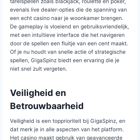
tafelspellen zoals blackjack, roulette en poker,
evenals live dealer-opties die de spanning van
een echt casino naar je woonkamer brengen.
De gameplay is vloeiend en gebruiksvriendelijk,
met een intuïtieve interface die het navigeren
door de spellen een fluitje van een cent maakt.
Of je nu houdt van snelle actie of strategische
spellen, GigaSpinz biedt een ervaring die je
niet snel zult vergeten.
Veiligheid en
Betrouwbaarheid
Veiligheid is een topprioriteit bij GigaSpinz, en
dat merk je in alle aspecten van het platform.
Het casino maakt gebruik van geavanceerde