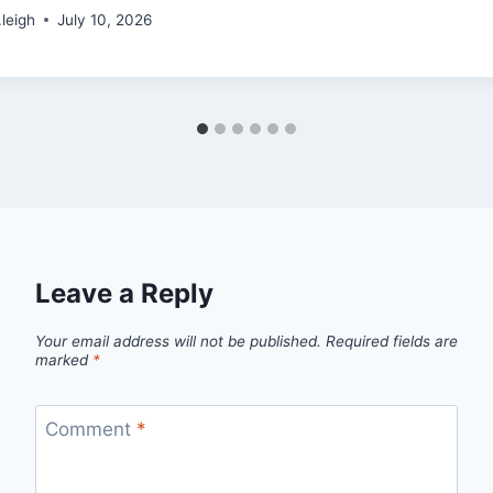
.leigh
July 10, 2026
Leave a Reply
Your email address will not be published.
Required fields are
marked
*
Comment
*