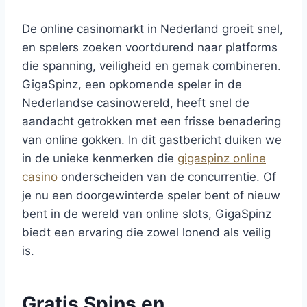
De online casinomarkt in Nederland groeit snel,
en spelers zoeken voortdurend naar platforms
die spanning, veiligheid en gemak combineren.
GigaSpinz, een opkomende speler in de
Nederlandse casinowereld, heeft snel de
aandacht getrokken met een frisse benadering
van online gokken. In dit gastbericht duiken we
in de unieke kenmerken die
gigaspinz online
casino
onderscheiden van de concurrentie. Of
je nu een doorgewinterde speler bent of nieuw
bent in de wereld van online slots, GigaSpinz
biedt een ervaring die zowel lonend als veilig
is.
Gratis Spins en