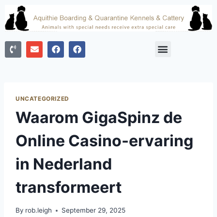
UNCATEGORIZED
Waarom GigaSpinz de
Online Casino-ervaring
in Nederland
transformeert
By
rob.leigh
September 29, 2025