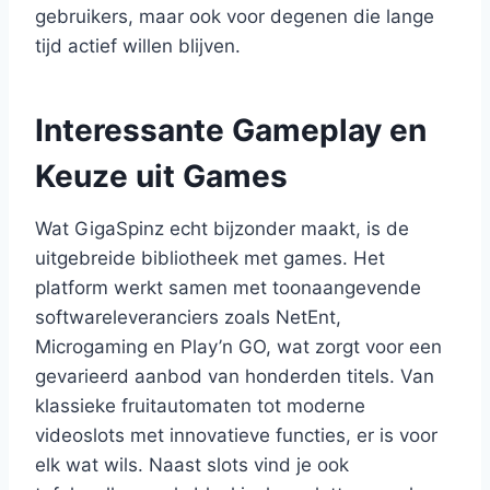
gebruikers, maar ook voor degenen die lange
tijd actief willen blijven.
Interessante Gameplay en
Keuze uit Games
Wat GigaSpinz echt bijzonder maakt, is de
uitgebreide bibliotheek met games. Het
platform werkt samen met toonaangevende
softwareleveranciers zoals NetEnt,
Microgaming en Play’n GO, wat zorgt voor een
gevarieerd aanbod van honderden titels. Van
klassieke fruitautomaten tot moderne
videoslots met innovatieve functies, er is voor
elk wat wils. Naast slots vind je ook