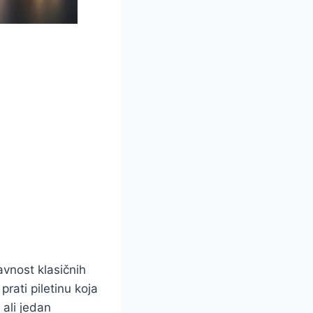
avnost klasičnih
rati piletinu koja
 ali jedan