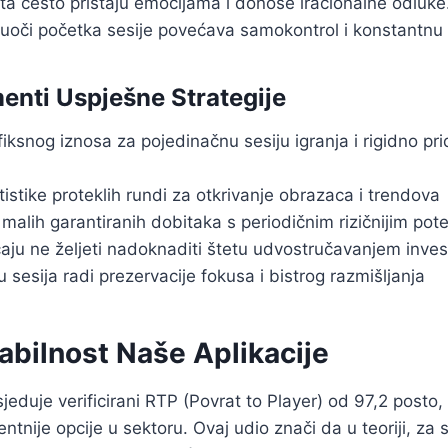
a često pristaju emocijama i donose iracionalne odluke
oči početka sesije povećava samokontrol i konstantnu p
menti Uspješne Strategije
iksnog iznosa za pojedinačnu sesiju igranja i rigidno pr
istike proteklih rundi za otkrivanje obrazaca i trendova
malih garantiranih dobitaka s periodičnim rizičnijim pot
aju ne željeti nadoknaditi štetu udvostručavanjem invest
sesija radi prezervacije fokusa i bistrog razmišljanja
jabilnost Naše Aplikacije
eduje verificirani RTP (Povrat to Player) od 97,2 posto,
ntnije opcije u sektoru. Ovaj udio znači da u teoriji, za 