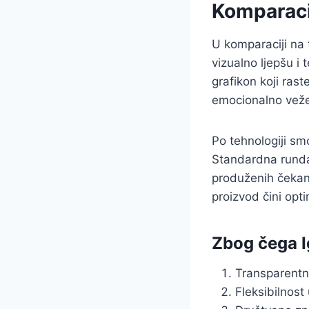
Komparaci
U komparaciji na 
vizualno ljepšu i
grafikon koji rast
emocionalno veže
Po tehnologiji sm
Standardna runda
produženih čekanj
proizvod čini opt
Zbog čega I
Transparentn
Fleksibilnost