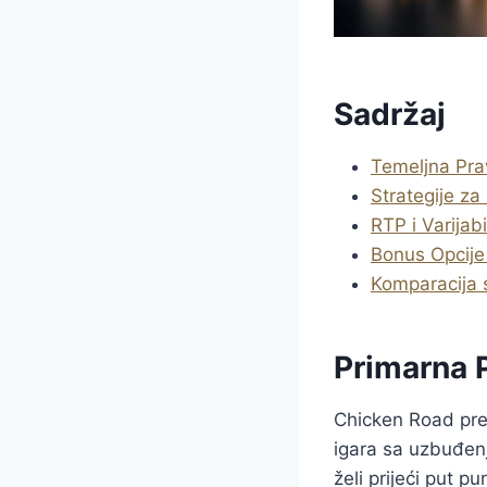
Sadržaj
Temeljna Prav
Strategije za
RTP i Varijab
Bonus Opcije
Komparacija 
Primarna P
Chicken Road pred
igara sa uzbuđenj
želi prijeći put p