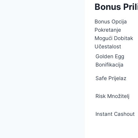
Bonus Pril
Bonus Opcija
Pokretanje
Mogući Dobitak
Učestalost
Golden Egg
Bonifikacija
Safe Prijelaz
Risk Množitelj
Instant Cashout