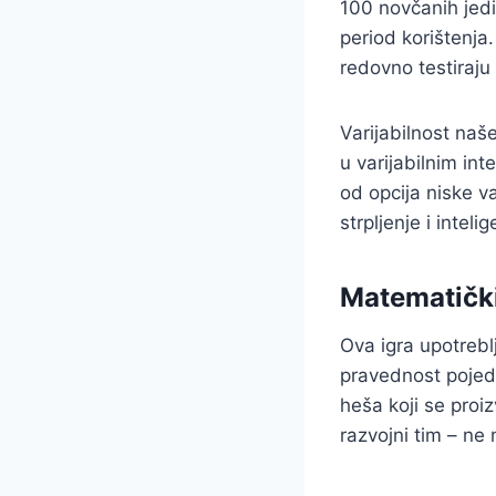
100 novčanih jedi
period korištenja.
redovno testiraj
Varijabilnost naše
u varijabilnim int
od opcija niske v
strpljenje i inteli
Matematički
Ova igra upotrebl
pravednost pojedi
heša koji se proiz
razvojni tim – ne