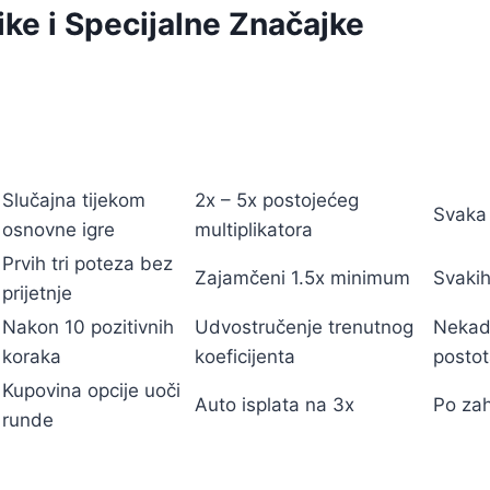
ike i Specijalne Značajke
Slučajna tijekom
2x – 5x postojećeg
Svaka 
osnovne igre
multiplikatora
Prvih tri poteza bez
Zajamčeni 1.5x minimum
Svakih
prijetnje
Nakon 10 pozitivnih
Udvostručenje trenutnog
Nekad
koraka
koeficijenta
posto
Kupovina opcije uoči
Auto isplata na 3x
Po zah
runde