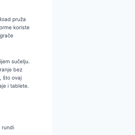
 Road pruža
forme koriste
igrače
ijem sučelju.
ranje bez
, što ovaj
je i tablete.
 rundi