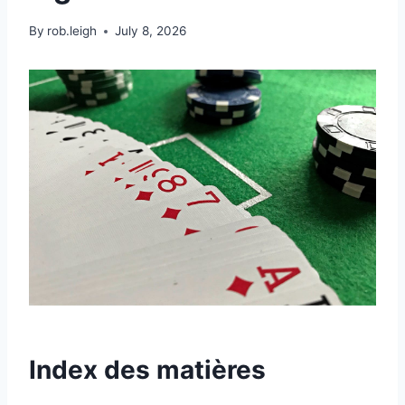
By
rob.leigh
July 8, 2026
Index des matières