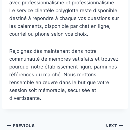
avec professionnalisme et professionnalisme.
Le service clientèle polyglotte reste disponible
destiné à répondre à chaque vos questions sur
les paiements, disponible par chat en ligne,
courriel ou phone selon vos choix.
Rejoignez dès maintenant dans notre
communauté de membres satisfaits et trouvez
pourquoi notre établissement figure parmi nos
références du marché. Nous mettons
l’ensemble en œuvre dans le but que votre
session soit mémorable, sécurisée et
divertissante.
PREVIOUS
NEXT