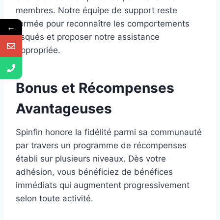
membres. Notre équipe de support reste
formée pour reconnaître les comportements
←
risqués et proposer notre assistance
appropriée.
Bonus et Récompenses
Avantageuses
Spinfin honore la fidélité parmi sa communauté
par travers un programme de récompenses
établi sur plusieurs niveaux. Dès votre
adhésion, vous bénéficiez de bénéfices
immédiats qui augmentent progressivement
selon toute activité.