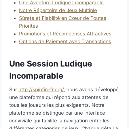
Une Aventure Ludique Incomparable
Notre Répertoire de Jeux Multiple
Sûreté et Fiabilité en Cœur de Toutes
Priorités
Promotions et Récompenses Attractives
Options de Paiement avec Transactions
Une Session Ludique
Incomparable
Sur
http://spinfin-fr.org/
, nous avons développé
une plateforme qui répond aux attentes de
tous les joueurs les plus exigeants. Notre
plateforme se distingue par une interface
conviviale qui facilite la navigation entre les
différentes catégories de jeux. Chaque détail a