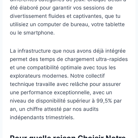
été élaboré pour garantir vos sessions de
divertissement fluides et captivantes, que tu
utilisiez un computer de bureau, votre tablette
ou le smartphone.
La infrastructure que nous avons déjà intégrée
permet des temps de chargement ultra-rapides
et une compatibilité optimale avec tous les
explorateurs modernes. Notre collectif
technique travaille avec relâche pour assurer
une performance exceptionnelle, avec un
niveau de disponibilité supérieur à 99,5% par
an, un chiffre attesté par nos audits
indépendants trimestriels.