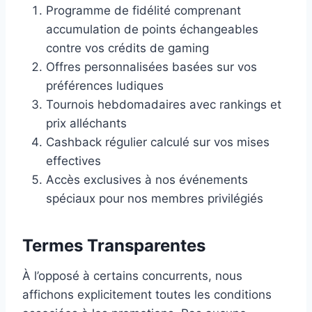
Programme de fidélité comprenant
accumulation de points échangeables
contre vos crédits de gaming
Offres personnalisées basées sur vos
préférences ludiques
Tournois hebdomadaires avec rankings et
prix alléchants
Cashback régulier calculé sur vos mises
effectives
Accès exclusives à nos événements
spéciaux pour nos membres privilégiés
Termes Transparentes
À l’opposé à certains concurrents, nous
affichons explicitement toutes les conditions