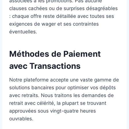
associées à les promotions. Pas aucune
clauses cachées ou de surprises désagréables
: chaque offre reste détaillée avec toutes ses
exigences de wager et ses contraintes
éventuelles.
Méthodes de Paiement
avec Transactions
Notre plateforme accepte une vaste gamme de
solutions bancaires pour optimiser vos dépôts
avec retraits. Nous traitons les demandes de
retrait avec célérité, la plupart se trouvant
approuvées sous vingt-quatre heures
ouvrables.