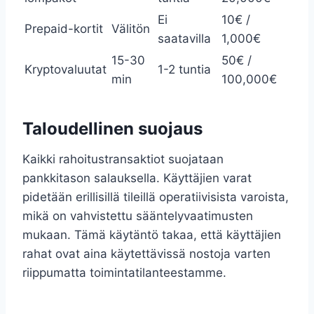
Ei
10€ /
Prepaid-kortit
Välitön
saatavilla
1,000€
15-30
50€ /
Kryptovaluutat
1-2 tuntia
min
100,000€
Taloudellinen suojaus
Kaikki rahoitustransaktiot suojataan
pankkitason salauksella. Käyttäjien varat
pidetään erillisillä tileillä operatiivisista varoista,
mikä on vahvistettu sääntelyvaatimusten
mukaan. Tämä käytäntö takaa, että käyttäjien
rahat ovat aina käytettävissä nostoja varten
riippumatta toimintatilanteestamme.