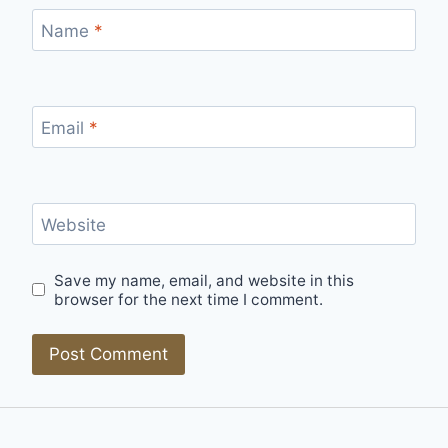
Name
*
Email
*
Website
Save my name, email, and website in this
browser for the next time I comment.