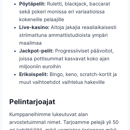
Pöytäpelit:
Ruletti, blackjack, baccarat
sekä pokeri monissa eri variaatioissa
kokeneille pelaajille
Live-kasino:
Aitoja jakajia reaaliaikaisesti
striimattuna ammattistudioista ympäri
maailmaa
Jackpot-pelit:
Progressiiviset päävoitot,
joissa pottisummat kasvavat koko ajan
miljooniin euroihin
Erikoispelit:
Bingo, keno, scratch-kortit ja
muut vaihtoehdot vaihtelua hakeville
Pelintarjoajat
Kumppaneihimme lukeutuvat alan
arvostetuimmat nimet. Tarjoamme pelejä yli 50
eri kehittäjältä, mikä varmistaa tarjonnan mikä