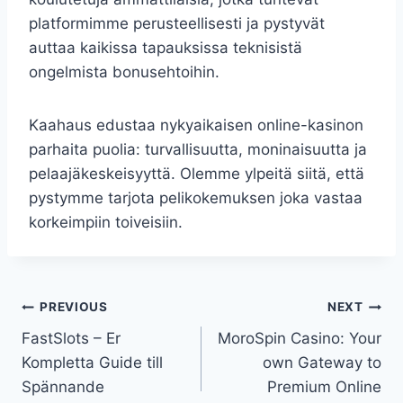
platformimme perusteellisesti ja pystyvät
auttaa kaikissa tapauksissa teknisistä
ongelmista bonusehtoihin.
Kaahaus edustaa nykyaikaisen online-kasinon
parhaita puolia: turvallisuutta, moninaisuutta ja
pelaajäkeskeisyyttä. Olemme ylpeitä siitä, että
pystymme tarjota pelikokemuksen joka vastaa
korkeimpiin toiveisiin.
PREVIOUS
NEXT
FastSlots – Er
MoroSpin Casino: Your
Kompletta Guide till
own Gateway to
Spännande
Premium Online