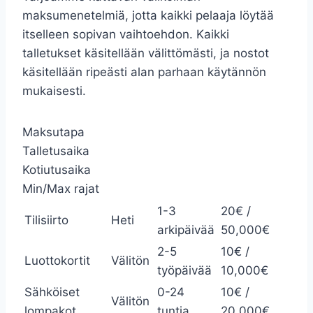
maksumenetelmiä, jotta kaikki pelaaja löytää
itselleen sopivan vaihtoehdon. Kaikki
talletukset käsitellään välittömästi, ja nostot
käsitellään ripeästi alan parhaan käytännön
mukaisesti.
Maksutapa
Talletusaika
Kotiutusaika
Min/Max rajat
1-3
20€ /
Tilisiirto
Heti
arkipäivää
50,000€
2-5
10€ /
Luottokortit
Välitön
työpäivää
10,000€
Sähköiset
0-24
10€ /
Välitön
lompakot
tuntia
20,000€