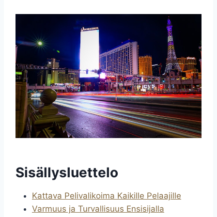
Sisällysluettelo
Kattava Pelivalikoima Kaikille Pelaajille
Varmuus ja Turvallisuus Ensisijalla