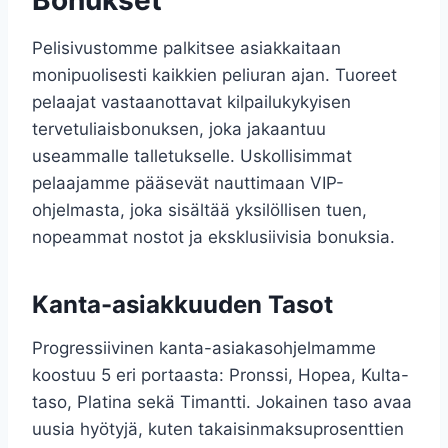
Bonukset
Pelisivustomme palkitsee asiakkaitaan
monipuolisesti kaikkien peliuran ajan. Tuoreet
pelaajat vastaanottavat kilpailukykyisen
tervetuliaisbonuksen, joka jakaantuu
useammalle talletukselle. Uskollisimmat
pelaajamme pääsevät nauttimaan VIP-
ohjelmasta, joka sisältää yksilöllisen tuen,
nopeammat nostot ja eksklusiivisia bonuksia.
Kanta-asiakkuuden Tasot
Progressiivinen kanta-asiakasohjelmamme
koostuu 5 eri portaasta: Pronssi, Hopea, Kulta-
taso, Platina sekä Timantti. Jokainen taso avaa
uusia hyötyjä, kuten takaisinmaksuprosenttien