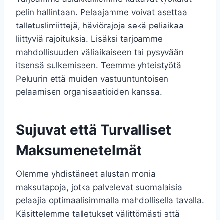
pelin hallintaan. Pelaajamme voivat asettaa
talletuslimiittejä, häviörajoja sekä peliaikaa
liittyviä rajoituksia. Lisäksi tarjoamme
mahdollisuuden väliaikaiseen tai pysyvään
itsensä sulkemiseen. Teemme yhteistyötä
Peluurin että muiden vastuuntuntoisen
pelaamisen organisaatioiden kanssa.
Sujuvat että Turvalliset
Maksumenetelmät
Olemme yhdistäneet alustan monia
maksutapoja, jotka palvelevat suomalaisia
pelaajia optimaalisimmalla mahdollisella tavalla.
Käsittelemme talletukset välittömästi että