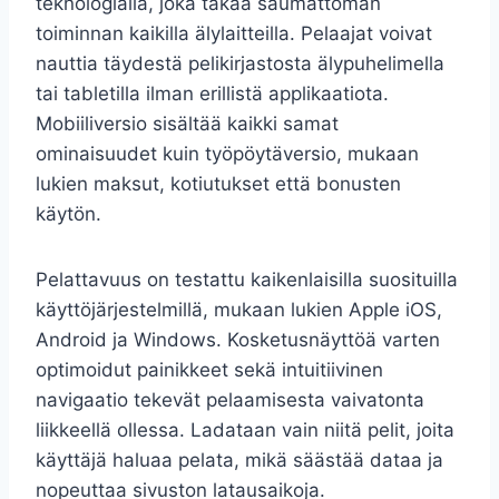
teknologialla, joka takaa saumattoman
toiminnan kaikilla älylaitteilla. Pelaajat voivat
nauttia täydestä pelikirjastosta älypuhelimella
tai tabletilla ilman erillistä applikaatiota.
Mobiiliversio sisältää kaikki samat
ominaisuudet kuin työpöytäversio, mukaan
lukien maksut, kotiutukset että bonusten
käytön.
Pelattavuus on testattu kaikenlaisilla suosituilla
käyttöjärjestelmillä, mukaan lukien Apple iOS,
Android ja Windows. Kosketusnäyttöä varten
optimoidut painikkeet sekä intuitiivinen
navigaatio tekevät pelaamisesta vaivatonta
liikkeellä ollessa. Ladataan vain niitä pelit, joita
käyttäjä haluaa pelata, mikä säästää dataa ja
nopeuttaa sivuston latausaikoja.