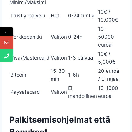
Minimi/Maksimi
10€ /
Trustly-palvelu
Heti
0-24 tuntia
10,000€
10-
←
Verkkopankki
Välitön
0-24h
50000
euroa
10€ /
Visa/Mastercard
Välitön
1-3 päivää
5,000€
15-30
20 euroa
Bitcoin
1-6h
min
/ Ei rajaa
Ei
10-1000
Paysafecard
Välitön
mahdollinen
euroa
Palkitsemisohjelmat että