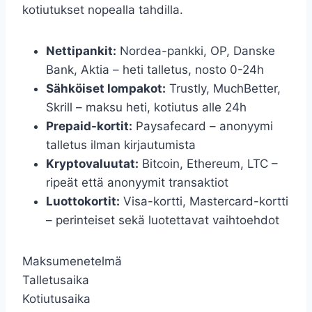
kotiutukset nopealla tahdilla.
Nettipankit:
Nordea-pankki, OP, Danske
Bank, Aktia – heti talletus, nosto 0-24h
Sähköiset lompakot:
Trustly, MuchBetter,
Skrill – maksu heti, kotiutus alle 24h
Prepaid-kortit:
Paysafecard – anonyymi
talletus ilman kirjautumista
Kryptovaluutat:
Bitcoin, Ethereum, LTC –
ripeät että anonyymit transaktiot
Luottokortit:
Visa-kortti, Mastercard-kortti
– perinteiset sekä luotettavat vaihtoehdot
Maksumenetelmä
Talletusaika
Kotiutusaika