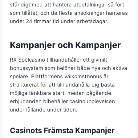
ständigt med att hantera utbetalningar så fort
som tillåtet, och de flesta ansökningar hanteras
under 24 timmar tid under arbetsdagar.
Kampanjer och Kampanjer
RX Spelcasino tillhandahåller ett givmilt
bonussystem som belönar både nya och aktiva
spelare. Plattformens välkomstbonus är
strukturerat för att tillhandahålla dig bästa
möjliga tänkbara start, medan pågående
erbjudanden bibehåller casinoupplevelsen
underhållande under tiden.
Casinots Främsta Kampanjer