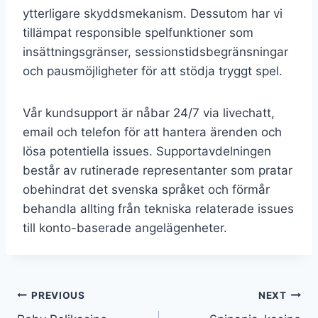
ytterligare skyddsmekanism. Dessutom har vi
tillämpat responsible spelfunktioner som
insättningsgränser, sessionstidsbegränsningar
och pausmöjligheter för att stödja tryggt spel.
Vår kundsupport är nåbar 24/7 via livechatt,
email och telefon för att hantera ärenden och
lösa potentiella issues. Supportavdelningen
består av rutinerade representanter som pratar
obehindrat det svenska språket och förmår
behandla allting från tekniska relaterade issues
till konto-baserade angelägenheter.
PREVIOUS
NEXT