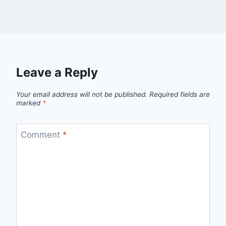
Leave a Reply
Your email address will not be published.
Required fields are
marked
*
Comment
*