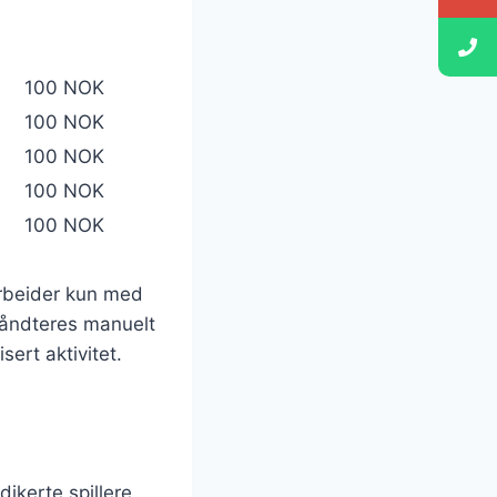
100 NOK
100 NOK
100 NOK
100 NOK
100 NOK
arbeider kun med
håndteres manuelt
sert aktivitet.
ikerte spillere.