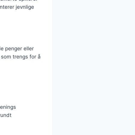
terer jevnlige
e penger eller
 som trengs for å
penings
rundt