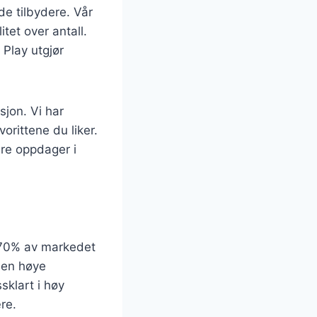
de tilbydere. Vår
itet over antall.
 Play utgjør
sjon. Vi har
vorittene du liker.
ere oppdager i
r 70% av markedet
 den høye
sklart i høy
re.