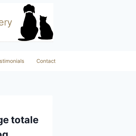
stimonials
Contact
ge totale
og