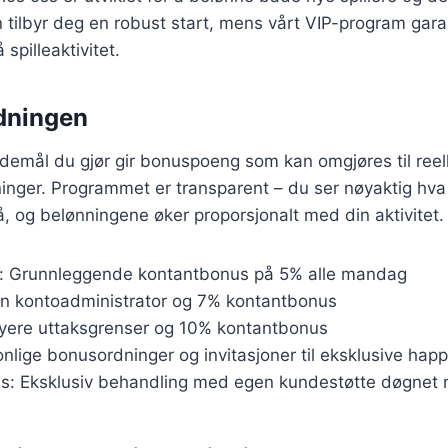
ilbyr deg en robust start, mens vårt VIP-program garan
 spilleaktivitet.
rdningen
emål du gjør gir bonuspoeng som kan omgjøres til reell
inger. Programmet er transparent – du ser nøyaktig hva
å, og belønningene øker proporsjonalt med din aktivitet.
: Grunnleggende kontantbonus på 5% alle mandag
en kontoadministrator og 7% kontantbonus
øyere uttaksgrenser og 10% kontantbonus
onlige bonusordninger og invitasjoner til eksklusive hap
s: Eksklusiv behandling med egen kundestøtte døgnet 