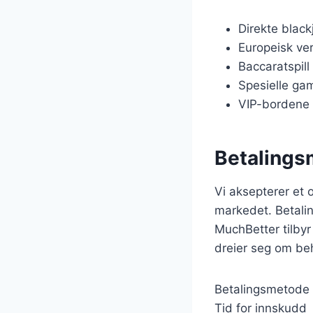
Direkte blac
Europeisk ver
Baccaratspill
Spesielle g
VIP-bordene m
Betalings
Vi aksepterer et 
markedet. Betalin
MuchBetter tilbyr
dreier seg om be
Betalingsmetode
Tid for innskudd