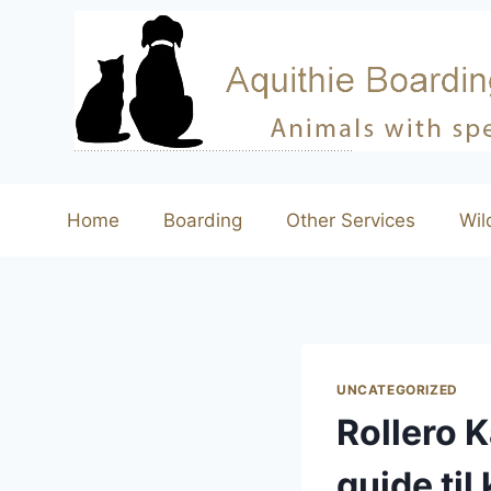
Home
Boarding
Other Services
Wil
UNCATEGORIZED
Rollero K
guide til