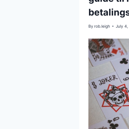
betaling
By
rob.leigh
July 4