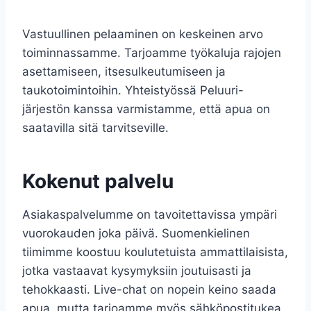
Vastuullinen pelaaminen on keskeinen arvo
toiminnassamme. Tarjoamme työkaluja rajojen
asettamiseen, itsesulkeutumiseen ja
taukotoimintoihin. Yhteistyössä Peluuri-
järjestön kanssa varmistamme, että apua on
saatavilla sitä tarvitseville.
Kokenut palvelu
Asiakaspalvelumme on tavoitettavissa ympäri
vuorokauden joka päivä. Suomenkielinen
tiimimme koostuu koulutetuista ammattilaisista,
jotka vastaavat kysymyksiin joutuisasti ja
tehokkaasti. Live-chat on nopein keino saada
apua, mutta tarjoamme myös sähköpostitukea