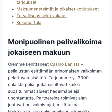
tarjoukset
Maksumenetelmät ja pikaiset kotiutukset
Turvallisuus sekä vakaus
Kokenut tuki
Monipuolinen pelivalikoima
jokaiseen makuun
Olemme kehittäneet
Casino Lanista
-
pelialustan esittämään erinomaisen valikoiman
pelattavaa sisältöä. Tarjoamme yli 3000
erilaista peliä, jotka sisältävät kaikki
suosituimmat alueet hedelmäpelejä
unohtamatta. Partnereina toimivat alan
johtavat pelivalmistajat, mikä takaa
korkealaatuisen pelielämyksen jokaisella