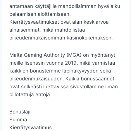
antamaan käyttäjille mahdollisimman hyvä alku
pelaamisen aloittamiseen.
Kierrätysvaatimukset ovat alan keskiarvoa
alhaisemmat, mikä mahdollistaa
oikeudenmukaisemman kasinokokemuksen.
Malta Gaming Authority (MGA) on myöntänyt
meille lisenssin vuonna 2019, mikä varmistaa
kaikkien bonustemme läpinäkyvyyden sekä
oikeudenmukaisuuden. Kaikki bonussäännöt
ovat selkeästi luettavissa sivustollamme ilman
piilotettuja ehtoja.
Bonuslaji
Summa
Kierrätysvaatimus