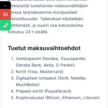
←
yhteistyötä luotettavien maksunvälittäjien
kanssa tarjotaksemme monipuoliset
mahdollisuudet. Talletukset käsitellään
välittömästi, ja suurin osa kotiutuksista
toteutuu 24 h sisällä.
Tuetut maksuvaihtoehdot
Verkkopankit (Nordea, Osuuspankki,
Danske Bank, Aktia, S-Pankki)
Kortit (Visa, Mastercard)
Digitaaliset lompakot (Skrill, Neteller,
MuchBetter)
Prepaid-kortit (Paysafecard)
Kryptovaluutat (Bitcoin, Ethereum, Litecoin)