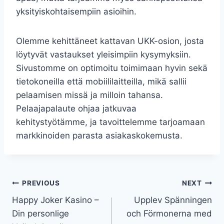
yksityiskohtaisempiin asioihin.
Olemme kehittäneet kattavan UKK-osion, josta
löytyvät vastaukset yleisimpiin kysymyksiin.
Sivustomme on optimoitu toimimaan hyvin sekä
tietokoneilla että mobiililaitteilla, mikä sallii
pelaamisen missä ja milloin tahansa.
Pelaajapalaute ohjaa jatkuvaa
kehitystyötämme, ja tavoittelemme tarjoamaan
markkinoiden parasta asiakaskokemusta.
PREVIOUS
NEXT
Happy Joker Kasino –
Upplev Spänningen
Din personlige
och Förmonerna med