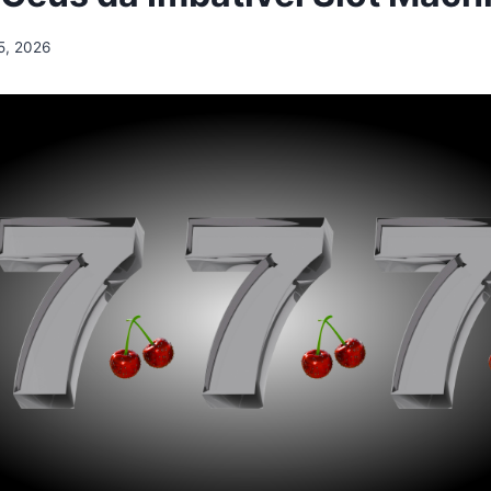
5, 2026