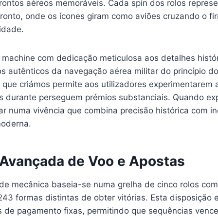
rontos aéreos memoráveis. Cada spin dos rolos repres
ronto, onde os ícones giram como aviões cruzando o 
ridade.
t machine com dedicação meticulosa aos detalhes histór
s autênticos da navegação aérea militar do princípio d
 que criámos permite aos utilizadores experimentarem 
as durante perseguem prémios substanciais. Quando e
trar numa vivência que combina precisão histórica com i
moderna.
Avançada de Voo e Apostas
de mecânica baseia-se numa grelha de cinco rolos com t
243 formas distintas de obter vitórias. Esta disposição 
has de pagamento fixas, permitindo que sequências venc