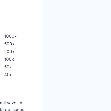
1000x
500x
200x
100x
50x
40x
mil vezes a
ita de ícones