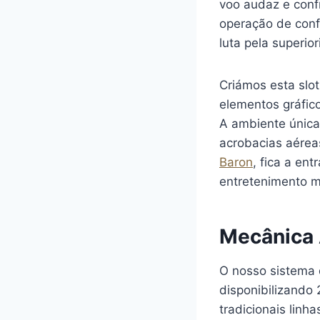
voo audaz e conf
operação de conf
luta pela superio
Criámos esta slo
elementos gráfico
A ambiente única
acrobacias aére
Baron
, fica a en
entretenimento 
Mecânica 
O nosso sistema 
disponibilizando 
tradicionais lin