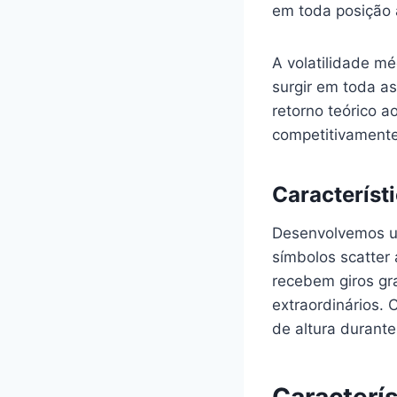
em toda posição 
A volatilidade m
surgir em toda a
retorno teórico 
competitivamente
Característ
Desenvolvemos um
símbolos scatter 
recebem giros gr
extraordinários. 
de altura durant