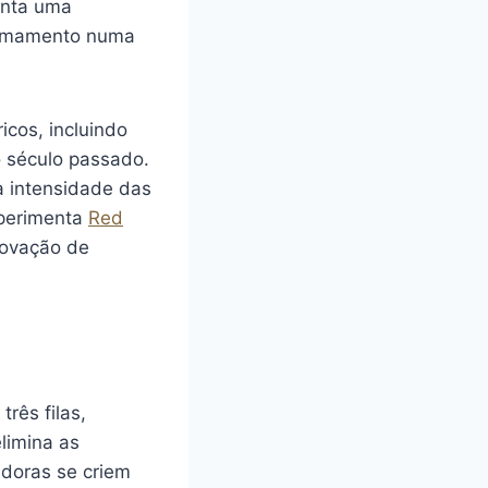
enta uma
firmamento numa
icos, incluindo
o século passado.
a intensidade das
xperimenta
Red
novação de
rês filas,
elimina as
edoras se criem