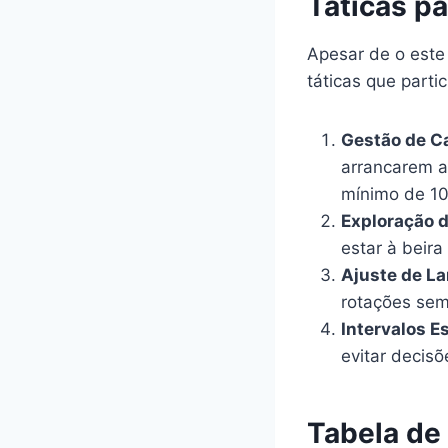
Táticas p
Apesar de o este
táticas que part
Gestão de Ca
arrancarem a
mínimo de 10
Exploração 
estar à beira
Ajuste de La
rotações sem
Intervalos E
evitar decis
Tabela de