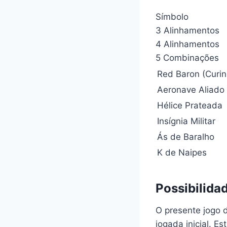
Símbolo
3 Alinhamentos
4 Alinhamentos
5 Combinações
Red Baron (Curin
Aeronave Aliado
Hélice Prateada
Insígnia Militar
Ás de Baralho
K de Naipes
Possibilida
O presente jogo 
jogada inicial. E