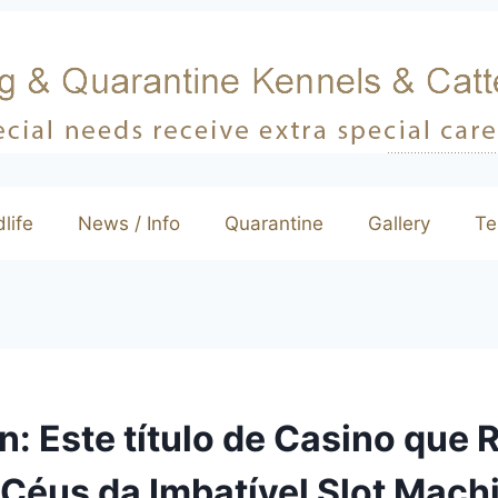
dlife
News / Info
Quarantine
Gallery
Te
: Este título de Casino que 
 Céus da Imbatível Slot Mach