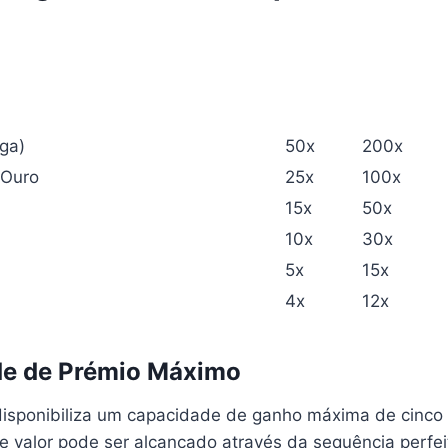
ga)
50x
200x
 Ouro
25x
100x
15x
50x
10x
30x
5x
15x
4x
12x
de de Prémio Máximo
disponibiliza um capacidade de ganho máxima de cinco 
ste valor pode ser alcançado através da sequência perfe