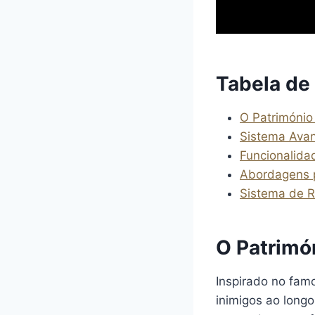
Tabela de
O Património
Sistema Ava
Funcionalida
Abordagens 
Sistema de R
O Patrimó
Inspirado no fam
inimigos ao long