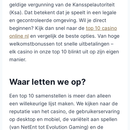
geldige vergunning van de Kansspelautoriteit
(Ksa). Dat betekent dat je speelt in een legale
en gecontroleerde omgeving. Wil je direct
beginnen? Kijk dan snel naar de
top 10 casino
online nl
en vergelijk de beste opties. Van hoge
welkomstbonussen tot snelle uitbetalingen –
elk casino in onze top 10 blinkt uit op zijn eigen
manier.
Waar letten we op?
Een top 10 samenstellen is meer dan alleen
een willekeurige lijst maken. We kijken naar de
reputatie van het casino, de gebruikerservaring
op desktop en mobiel, de variëteit aan spellen
(van NetEnt tot Evolution Gaming) en de