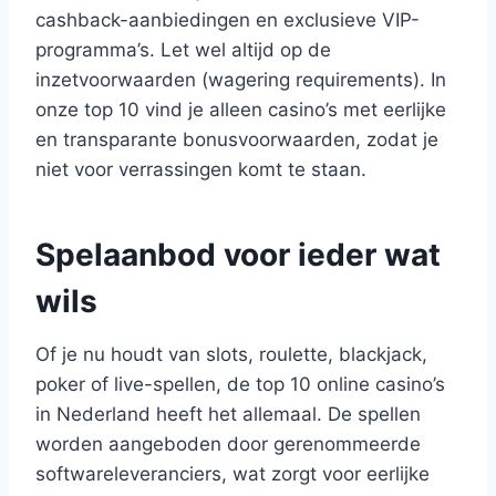
cashback-aanbiedingen en exclusieve VIP-
programma’s. Let wel altijd op de
inzetvoorwaarden (wagering requirements). In
onze top 10 vind je alleen casino’s met eerlijke
en transparante bonusvoorwaarden, zodat je
niet voor verrassingen komt te staan.
Spelaanbod voor ieder wat
wils
Of je nu houdt van slots, roulette, blackjack,
poker of live-spellen, de top 10 online casino’s
in Nederland heeft het allemaal. De spellen
worden aangeboden door gerenommeerde
softwareleveranciers, wat zorgt voor eerlijke