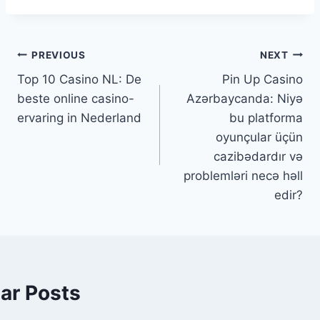
PREVIOUS
NEXT
Top 10 Casino NL: De
Pin Up Casino
beste online casino-
Azərbaycanda: Niyə
ervaring in Nederland
bu platforma
oyunçular üçün
cazibədardır və
problemləri necə həll
edir?
lar Posts