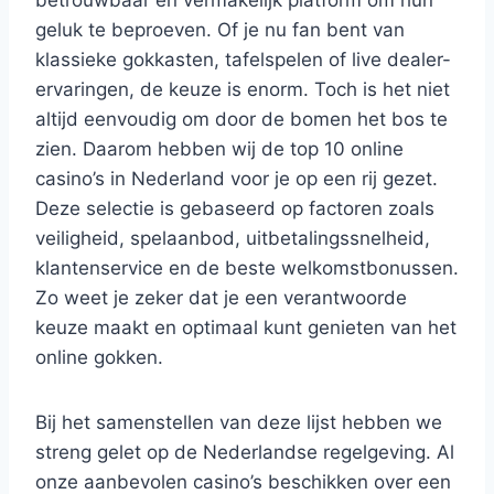
betrouwbaar en vermakelijk platform om hun
geluk te beproeven. Of je nu fan bent van
klassieke gokkasten, tafelspelen of live dealer-
ervaringen, de keuze is enorm. Toch is het niet
altijd eenvoudig om door de bomen het bos te
zien. Daarom hebben wij de top 10 online
casino’s in Nederland voor je op een rij gezet.
Deze selectie is gebaseerd op factoren zoals
veiligheid, spelaanbod, uitbetalingssnelheid,
klantenservice en de beste welkomstbonussen.
Zo weet je zeker dat je een verantwoorde
keuze maakt en optimaal kunt genieten van het
online gokken.
Bij het samenstellen van deze lijst hebben we
streng gelet op de Nederlandse regelgeving. Al
onze aanbevolen casino’s beschikken over een