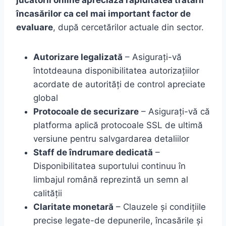
jucătorii online apreciază rapiditatea tratării
încasărilor ca cel mai important factor de
evaluare
, după cercetărilor actuale din sector.
Autorizare legalizată
– Asigurați-vă
întotdeauna disponibilitatea autorizațiilor
acordate de autorități de control apreciate
global
Protocoale de securizare
– Asigurați-vă că
platforma aplică protocoale SSL de ultimă
versiune pentru salvgardarea detaliilor
Staff de îndrumare dedicată
–
Disponibilitatea suportului continuu în
limbajul română reprezintă un semn al
calității
Claritate monetară
– Clauzele și condițiile
precise legate-de depunerile, încasările și