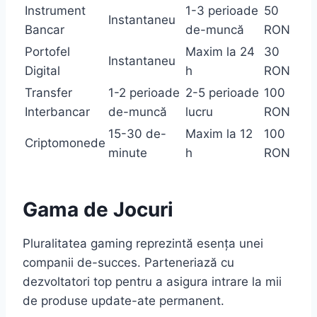
Instrument
1-3 perioade
50
Instantaneu
Bancar
de-muncă
RON
Portofel
Maxim la 24
30
Instantaneu
Digital
h
RON
Transfer
1-2 perioade
2-5 perioade
100
Interbancar
de-muncă
lucru
RON
15-30 de-
Maxim la 12
100
Criptomonede
minute
h
RON
Gama de Jocuri
Pluralitatea gaming reprezintă esența unei
companii de-succes. Parteneriază cu
dezvoltatori top pentru a asigura intrare la mii
de produse update-ate permanent.