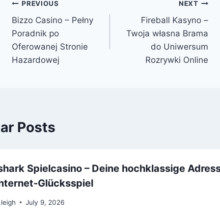
PREVIOUS
NEXT
Bizzo Casino – Pełny
Fireball Kasyno –
Poradnik po
Twoja własna Brama
Oferowanej Stronie
do Uniwersum
Hazardowej
Rozrywki Online
lar Posts
hark Spielcasino – Deine hochklassige Adres
Internet-Glücksspiel
.leigh
July 9, 2026