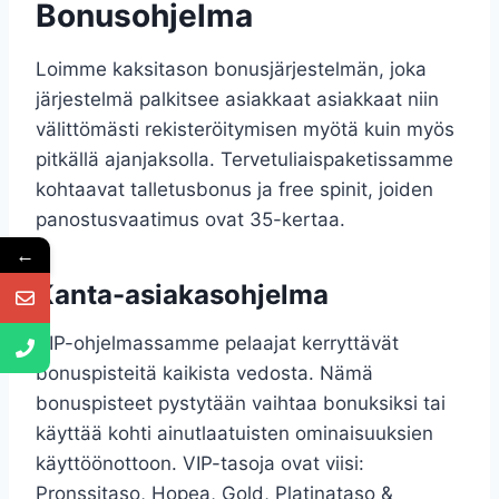
Bonusohjelma
Loimme kaksitason bonusjärjestelmän, joka
järjestelmä palkitsee asiakkaat asiakkaat niin
välittömästi rekisteröitymisen myötä kuin myös
pitkällä ajanjaksolla. Tervetuliaispaketissamme
kohtaavat talletusbonus ja free spinit, joiden
panostusvaatimus ovat 35-kertaa.
←
Kanta-asiakasohjelma
VIP-ohjelmassamme pelaajat kerryttävät
bonuspisteitä kaikista vedosta. Nämä
bonuspisteet pystytään vaihtaa bonuksiksi tai
käyttää kohti ainutlaatuisten ominaisuuksien
käyttöönottoon. VIP-tasoja ovat viisi:
Pronssitaso, Hopea, Gold, Platinataso &