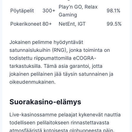
Play’n GO, Relax
Pöytäpelit
300+
98.1%
Gaming
Pokerikoneet
80+
NetEnt, IGT
99.5%
Jokainen pelimme hyödyntävät
satunnaislukuihin (RNG), jonka toiminta on
todistettu riippumattomilla eCOGRA-
tarkastuksilla. Tämä asia garantoi, jotta
jokainen pelilainen jää täysin satunnainen ja
oikeudenmukainen.
Suorakasino-elämys
Live-kasinossamme pelaajat kykenevät nauttia
todelliseen pelilaitokseen rinnastettavasta
atmosfääristä kotoisesta olohuoneesta päin.