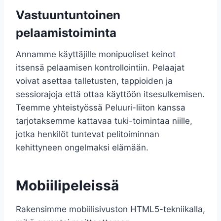
Vastuuntuntoinen
pelaamistoiminta
Annamme käyttäjille monipuoliset keinot
itsensä pelaamisen kontrollointiin. Pelaajat
voivat asettaa talletusten, tappioiden ja
sessiorajoja että ottaa käyttöön itsesulkemisen.
Teemme yhteistyössä Peluuri-liiton kanssa
tarjotaksemme kattavaa tuki-toimintaa niille,
jotka henkilöt tuntevat pelitoiminnan
kehittyneen ongelmaksi elämään.
Mobiilipeleissä
Rakensimme mobiilisivuston HTML5-tekniikalla,