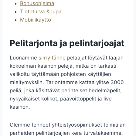
Bonusohjelma
Tietoturva & lupa
Mobiilikäyttö
Pelitarjonta ja pelintarjoajat
Luonamme
siirry tänne
pelaajat löytävät laajan
kokoelman kasinon pelejä, mitkä on tarkasti
valikoitu täyttämään pohjoisten käyttäjien
mieltymyksiin. Tarjontamme kattaa ylitse 3000
peliä, joka käsittävät perinteiset hedelmäpelit,
nykyaikaiset kolikot, päävoittoppelit ja live-
kasinon.
Olemme tehneet yhteistyösopimukset toimialan
parhaiden pelintarjoajien kera turvataksemme,