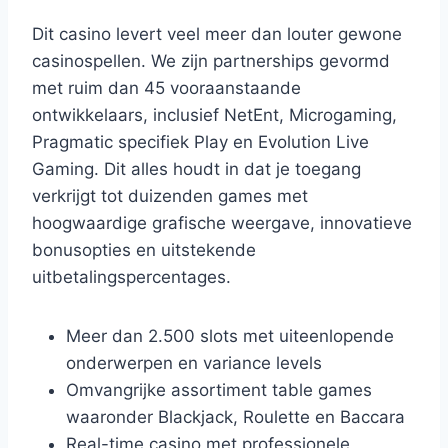
Dit casino levert veel meer dan louter gewone
casinospellen. We zijn partnerships gevormd
met ruim dan 45 vooraanstaande
ontwikkelaars, inclusief NetEnt, Microgaming,
Pragmatic specifiek Play en Evolution Live
Gaming. Dit alles houdt in dat je toegang
verkrijgt tot duizenden games met
hoogwaardige grafische weergave, innovatieve
bonusopties en uitstekende
uitbetalingspercentages.
Meer dan 2.500 slots met uiteenlopende
onderwerpen en variance levels
Omvangrijke assortiment table games
waaronder Blackjack, Roulette en Baccara
Real-time casino met professionele