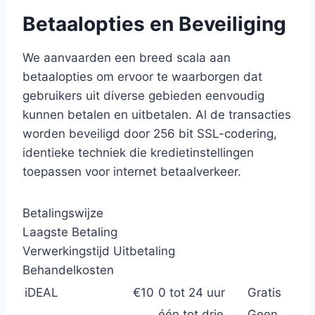
Betaalopties en Beveiliging
We aanvaarden een breed scala aan
betaalopties om ervoor te waarborgen dat
gebruikers uit diverse gebieden eenvoudig
kunnen betalen en uitbetalen. Al de transacties
worden beveiligd door 256 bit SSL-codering,
identieke techniek die kredietinstellingen
toepassen voor internet betaalverkeer.
Betalingswijze
Laagste Betaling
Verwerkingstijd Uitbetaling
Behandelkosten
iDEAL
€10
0 tot 24 uur
Gratis
één tot drie
Geen