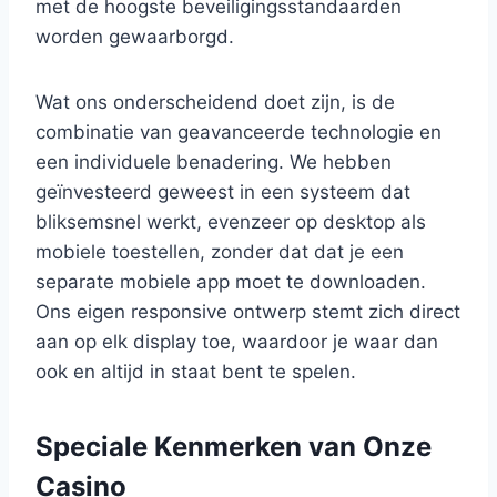
met de hoogste beveiligingsstandaarden
worden gewaarborgd.
Wat ons onderscheidend doet zijn, is de
combinatie van geavanceerde technologie en
een individuele benadering. We hebben
geïnvesteerd geweest in een systeem dat
bliksemsnel werkt, evenzeer op desktop als
mobiele toestellen, zonder dat dat je een
separate mobiele app moet te downloaden.
Ons eigen responsive ontwerp stemt zich direct
aan op elk display toe, waardoor je waar dan
ook en altijd in staat bent te spelen.
Speciale Kenmerken van Onze
Casino