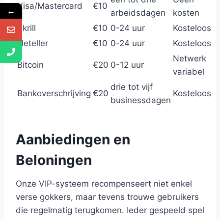
Visa/Mastercard
€10
←
arbeidsdagen
kosten
Skrill
€10
0-24 uur
Kosteloos
Neteller
€10
0-24 uur
Kosteloos
Netwerk
Bitcoin
€20
0-12 uur
variabel
drie tot vijf
Bankoverschrijving
€20
Kosteloos
businessdagen
Aanbiedingen en
Beloningen
Onze VIP-systeem recompenseert niet enkel
verse gokkers, maar tevens trouwe gebruikers
die regelmatig terugkomen. Ieder gespeeld spel