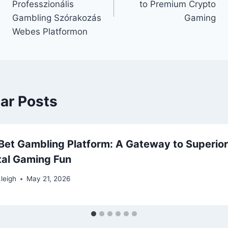
Professzionális
to Premium Crypto
Gambling Szórakozás
Gaming
Webes Platformon
lar Posts
et Gambling Platform: A Gateway to Superior
tal Gaming Fun
.leigh
May 21, 2026