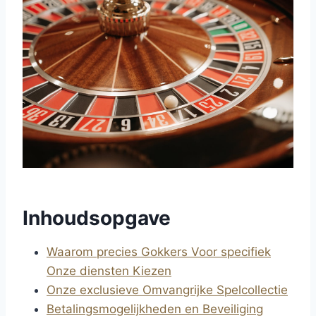
Inhoudsopgave
Waarom precies Gokkers Voor specifiek
Onze diensten Kiezen
Onze exclusieve Omvangrijke Spelcollectie
Betalingsmogelijkheden en Beveiliging