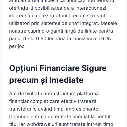
ambianța reală specifică unui cazinou terestru,
oferindu-ți posibilitatea de a interacționezi
împreună cu prezentatorii precum și restul
utilizatori prin sistemul de chat integrat. Mesele
noastre cuprind o gamă largă de limite pentru
pariu, de la 0.50 lei până la cincizeci mii RON
per joc.
Opțiuni Financiare Sigure
precum și Imediate
Am dezvoltat o infrastructură platformă
financiar complet care efectiv tratează
transferurile având timpi impresionante.
Depunerile rămân creditate imediat la contul
tău, iar withdrawaluri sunt tratate într-un timp