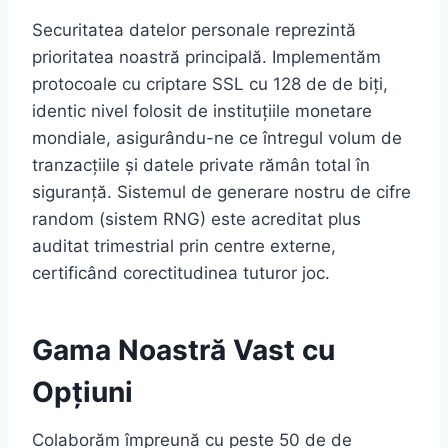
Securitatea datelor personale reprezintă
prioritatea noastră principală. Implementăm
protocoale cu criptare SSL cu 128 de de biți,
identic nivel folosit de instituțiile monetare
mondiale, asigurându-ne ce întregul volum de
tranzacțiile și datele private rămân total în
siguranță. Sistemul de generare nostru de cifre
random (sistem RNG) este acreditat plus
auditat trimestrial prin centre externe,
certificând corectitudinea tuturor joc.
Gama Noastră Vast cu
Opțiuni
Colaborăm împreună cu peste 50 de de