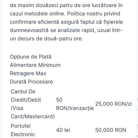
de maxim douăzeci patru de ore lucrătoare în
cazul metodele online. Politica nostru privind
confirmare eficientă asigură faptul că fișierele
dumneavoastră se analizate rapid, uzual într-
un decurs de două-patru ore.
Opțiune de Plată
Alimentare Minimum
Retragere Max
Durată Procesare
Cardul De
Credit/Debit
50
25,000 RON/zi
(Visa
RON/tranzacție
Card/Mastercard)
Portofel
40 lei
50,000 RON
Electronic