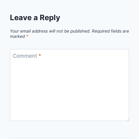
Leave a Reply
Your email address will not be published.
Required fields are
marked
*
Comment
*