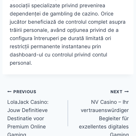
asociații specializate privind prevenirea
dependenței de gambling de cazino. Orice
jucător beneficiază de controlul complet asupra
trăirii personale, având opțiunea privind de a
configura întreruperi pe durată limitată ori
restricții permanente instantaneu prin
dashboard-ul cu controlul privind contul
personal.
PREVIOUS
NEXT
LolaJack Casino:
NV Casino – Ihr
Jouw Definitieve
vertrauenswürdiger
Destinatie voor
Begleiter für
Premium Online
exzellentes digitales
Gaming
Gaming