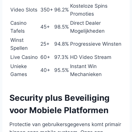
Kosteloze Spins
Video Slots
350+
96.2%
Promoties
Casino
Direct Dealer
45+
98.5%
Tafels
Mogelijkheden
Winst
25+
94.8%
Progressieve Winsten
Spellen
Live Casino
60+
97.3%
HD Video Stream
Unieke
Instant Win
40+
95.5%
Games
Mechanieken
Security plus Beveiliging
voor Mobiele Platformen
Protectie van gebruikersgegevens komt primair