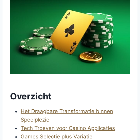
Overzicht
Het Draagbare Transformatie binnen
Speelplezier
Tech Troeven voor Casino Applicaties
Games Selectie plus Variatie