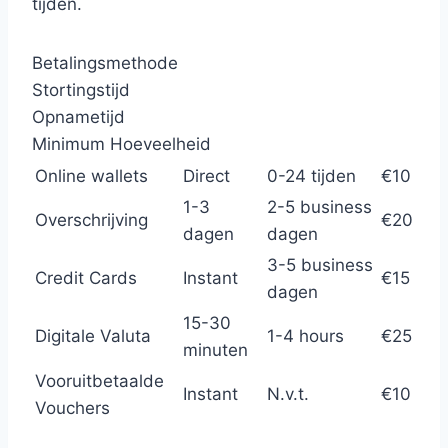
tijden.
Betalingsmethode
Stortingstijd
Opnametijd
Minimum Hoeveelheid
Online wallets
Direct
0-24 tijden
€10
1-3
2-5 business
Overschrijving
€20
dagen
dagen
3-5 business
Credit Cards
Instant
€15
dagen
15-30
Digitale Valuta
1-4 hours
€25
minuten
Vooruitbetaalde
Instant
N.v.t.
€10
Vouchers