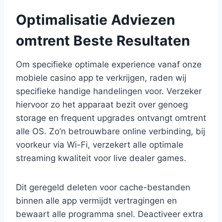
Optimalisatie Adviezen
omtrent Beste Resultaten
Om specifieke optimale experience vanaf onze
mobiele casino app te verkrijgen, raden wij
specifieke handige handelingen voor. Verzeker
hiervoor zo het apparaat bezit over genoeg
storage en frequent upgrades ontvangt omtrent
alle OS. Zo’n betrouwbare online verbinding, bij
voorkeur via Wi-Fi, verzekert alle optimale
streaming kwaliteit voor live dealer games.
Dit geregeld deleten voor cache-bestanden
binnen alle app vermijdt vertragingen en
bewaart alle programma snel. Deactiveer extra