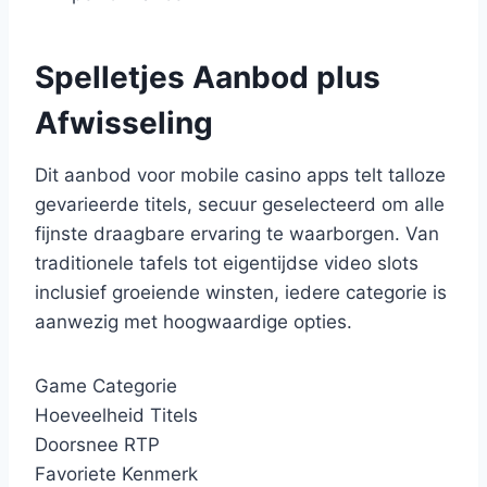
Spelletjes Aanbod plus
Afwisseling
Dit aanbod voor mobile casino apps telt talloze
gevarieerde titels, secuur geselecteerd om alle
fijnste draagbare ervaring te waarborgen. Van
traditionele tafels tot eigentijdse video slots
inclusief groeiende winsten, iedere categorie is
aanwezig met hoogwaardige opties.
Game Categorie
Hoeveelheid Titels
Doorsnee RTP
Favoriete Kenmerk