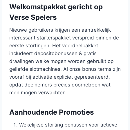
Welkomstpakket gericht op
Verse Spelers
Nieuwe gebruikers krijgen een aantrekkelijk
interessant starterspakket verspreid binnen de
eerste stortingen. Het voordeelpakket
includeert depositobonussen & gratis
draaiingen welke mogen worden gebruikt op
geliefde slotmachines. Al onze bonus terms zijn
vooraf bij activatie expliciet gepresenteerd,
opdat deelnemers precies doorhebben wat
men mogen verwachten.
Aanhoudende Promoties
Wekelijkse storting bonussen voor actieve