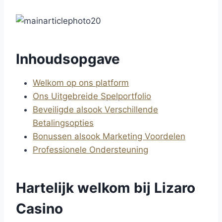
Inhoudsopgave
Welkom op ons platform
Ons Uitgebreide Spelportfolio
Beveiligde alsook Verschillende
Betalingsopties
Bonussen alsook Marketing Voordelen
Professionele Ondersteuning
Hartelijk welkom bij Lizaro
Casino