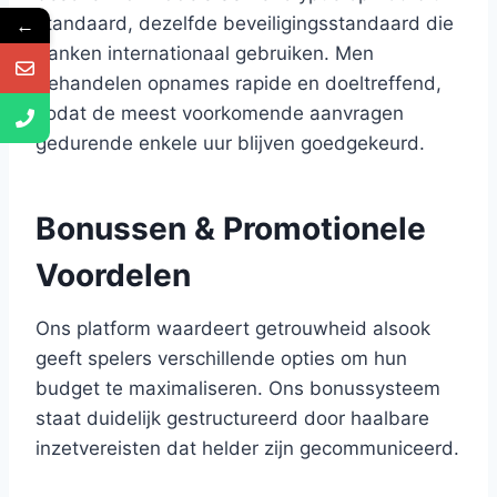
←
standaard, dezelfde beveiligingsstandaard die
banken internationaal gebruiken. Men
behandelen opnames rapide en doeltreffend,
zodat de meest voorkomende aanvragen
gedurende enkele uur blijven goedgekeurd.
Bonussen & Promotionele
Voordelen
Ons platform waardeert getrouwheid alsook
geeft spelers verschillende opties om hun
budget te maximaliseren. Ons bonussysteem
staat duidelijk gestructureerd door haalbare
inzetvereisten dat helder zijn gecommuniceerd.