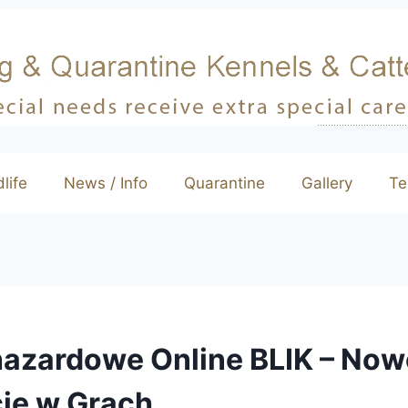
dlife
News / Info
Quarantine
Gallery
Te
azardowe Online BLIK – No
je w Grach