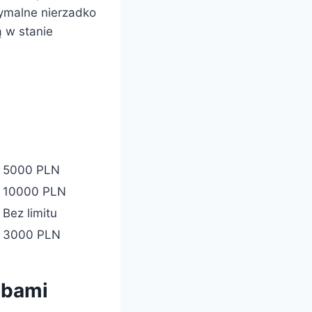
ymalne nierzadko
 w stanie
5000 PLN
10000 PLN
Bez limitu
3000 PLN
obami