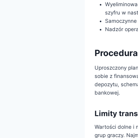
Wyeliminowa
szyfru w nas
Samoczynne w
Nadzór opera
Procedura
Uproszczony plan
sobie z finansow
depozytu, schema
bankowej.
Limity trans
Wartości dolne 
grup graczy. Najm