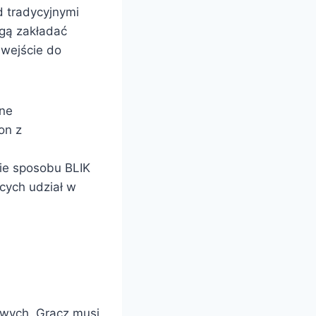
 tradycyjnymi
ogą zakładać
 wejście do
ine
on z
nie sposobu BLIK
cych udział w
owych. Gracz musi