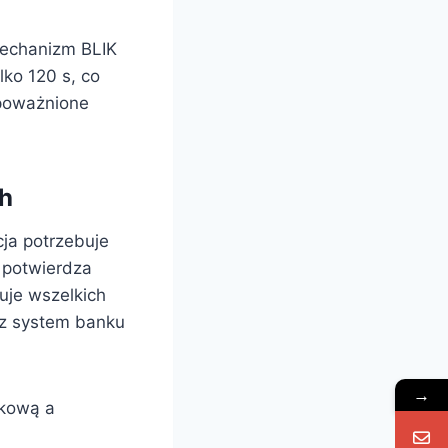
Mechanizm BLIK
ko 120 s, co
upoważnione
h
ja potrzebuje
 potwierdza
uje wszelkich
z system banku
→
nkową a