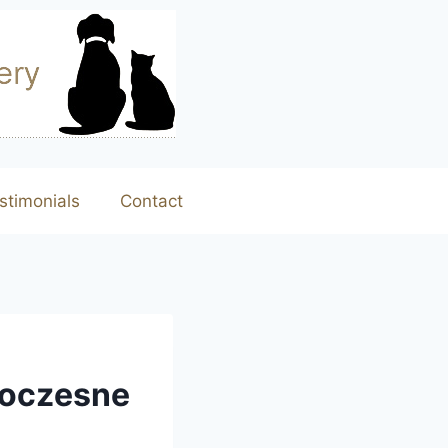
stimonials
Contact
woczesne