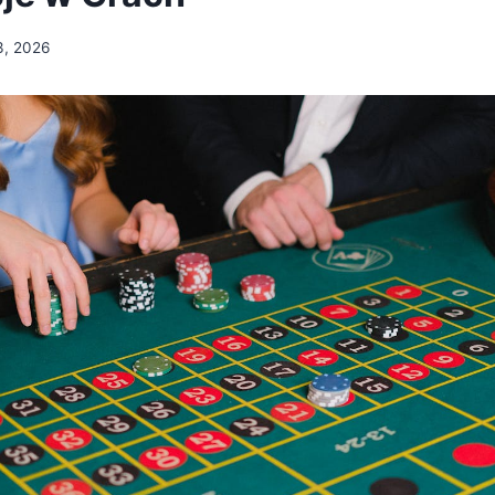
3, 2026