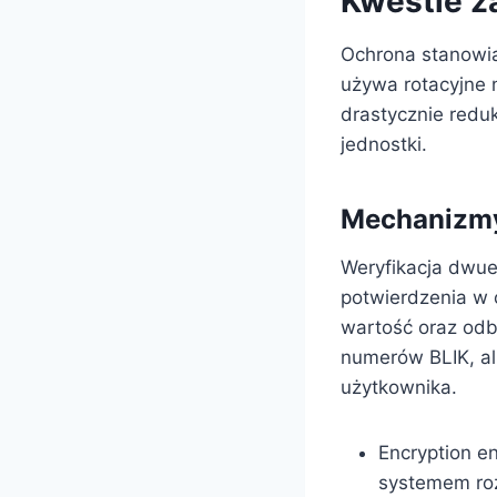
Kwestie z
Ochrona stanowi
używa rotacyjne 
drastycznie redu
jednostki.
Mechanizmy
Weryfikacja dwue
potwierdzenia w 
wartość oraz odb
numerów BLIK, a
użytkownika.
Encryption e
systemem ro