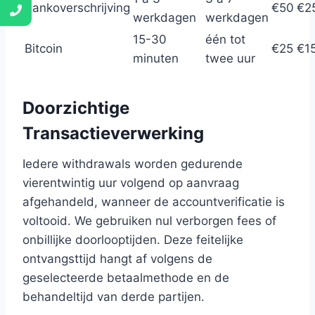
Bankoverschrijving
€50
€2
werkdagen
werkdagen
15-30
één tot
Bitcoin
€25
€1
minuten
twee uur
Doorzichtige
Transactieverwerking
Iedere withdrawals worden gedurende
vierentwintig uur volgend op aanvraag
afgehandeld, wanneer de accountverificatie is
voltooid. We gebruiken nul verborgen fees of
onbillijke doorlooptijden. Deze feitelijke
ontvangsttijd hangt af volgens de
geselecteerde betaalmethode en de
behandeltijd van derde partijen.