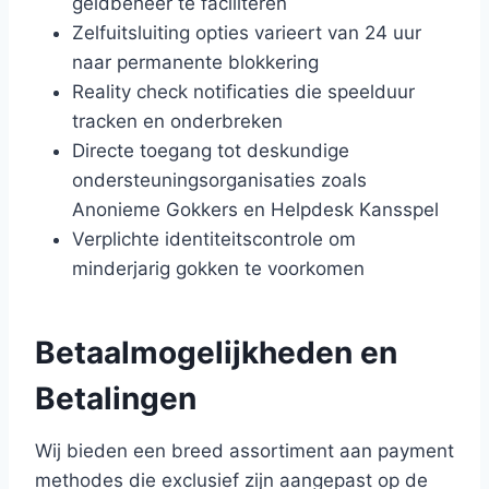
geldbeheer te faciliteren
Zelfuitsluiting opties varieert van 24 uur
naar permanente blokkering
Reality check notificaties die speelduur
tracken en onderbreken
Directe toegang tot deskundige
ondersteuningsorganisaties zoals
Anonieme Gokkers en Helpdesk Kansspel
Verplichte identiteitscontrole om
minderjarig gokken te voorkomen
Betaalmogelijkheden en
Betalingen
Wij bieden een breed assortiment aan payment
methodes die exclusief zijn aangepast op de