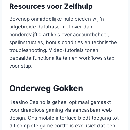
Resources voor Zelfhulp
Bovenop onmiddellijke hulp bieden wij ‘n
uitgebreide database met over dan
honderdvijftig artikels over accountbeheer,
spelinstructies, bonus condities en technische
troubleshooting. Video-tutorials tonen
bepaalde functionaliteiten en workflows stap
voor stap.
Onderweg Gokken
Kaasino Casino is geheel optimaal gemaakt
voor draadloos gaming via aanpasbaar web
design. Ons mobile interface biedt toegang tot
dit complete game portfolio exclusief dat een