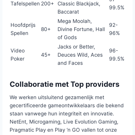
Tafelspellen
200+
Classic Blackjack,
99.5%
Baccarat
Mega Moolah,
Hoofdprijs
92-
80+
Divine Fortune, Hall
Spellen
96%
of Gods
Jacks or Better,
Video
96-
45+
Deuces Wild, Aces
Poker
99.5%
and Faces
Collaboratie met Top providers
We werken uitsluitend gezamenlijk met
gecertificeerde gameontwikkelaars die bekend
staan vanwege hun integriteit en innovatie.
NetEnt, Microgaming, Live Evolution Gaming,
Pragmatic Play en Play ‘n GO vallen tot onze