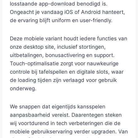
losstaande app-download benodigd is.
Ongeacht je vandaag iOS of Android hanteert,
de ervaring blijft uniform en user-friendly.
Deze mobiele variant houdt iedere functies van
onze desktop site, inclusief stortingen,
uitbetalingen, bonusactivering en support.
Touch-optimalisatie zorgt voor nauwkeurige
controle bij tafelspellen en digitale slots, waar
de loading tijden zijn verlaagd voor gebruik
onderweg.
We snappen dat eigentijds kansspelen
aanpasbaarheid vereist. Daarentegen steken
wij voortdurend in tech verbeteringen die de
mobiele gebruikservaring verder upgraden. Van