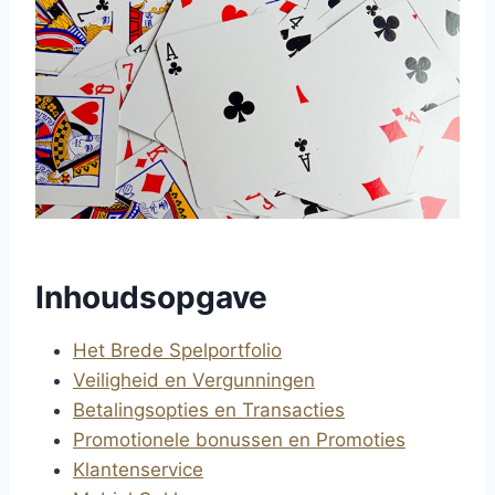
Inhoudsopgave
Het Brede Spelportfolio
Veiligheid en Vergunningen
Betalingsopties en Transacties
Promotionele bonussen en Promoties
Klantenservice