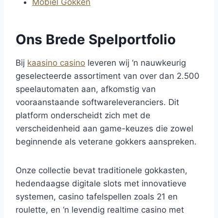
Mobiel Gokken
Ons Brede Spelportfolio
Bij
kaasino casino
leveren wij ‘n nauwkeurig
geselecteerde assortiment van over dan 2.500
speelautomaten aan, afkomstig van
vooraanstaande softwareleveranciers. Dit
platform onderscheidt zich met de
verscheidenheid aan game-keuzes die zowel
beginnende als veterane gokkers aanspreken.
Onze collectie bevat traditionele gokkasten,
hedendaagse digitale slots met innovatieve
systemen, casino tafelspellen zoals 21 en
roulette, en ‘n levendig realtime casino met