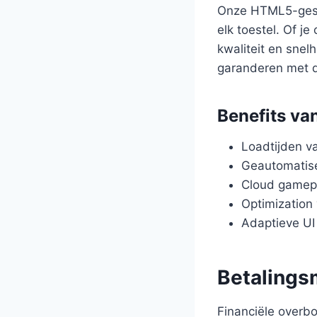
Onze HTML5-gesto
elk toestel. Of je
kwaliteit en sne
garanderen met d
Benefits v
Loadtijden va
Geautomatise
Cloud gamepr
Optimization 
Adaptieve UI 
Betalings
Financiële overbo