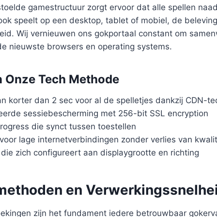
elde gamestructuur zorgt ervoor dat alle spellen naad
 ook speelt op een desktop, tablet of mobiel, de beleving 
lheid. Wij vernieuwen ons gokportaal constant om samen
e nieuwste browsers en operating systems.
an Onze Tech Methode
n korter dan 2 sec voor al de spelletjes dankzij CDN-te
erde sessiebescherming met 256-bit SSL encryption
ogress die synct tussen toestellen
voor lage internetverbindingen zonder verlies van kwalit
die zich configureert aan displaygrootte en richting
methoden en Verwerkingssnelhe
ekingen zijn het fundament iedere betrouwbaar gokervar