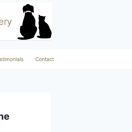
stimonials
Contact
ne