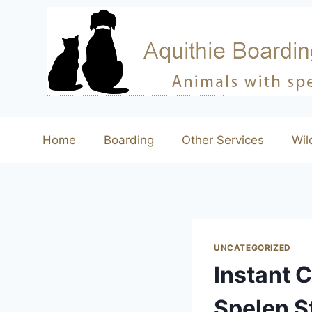
Home
Boarding
Other Services
Wil
UNCATEGORIZED
Instant 
Spelen S