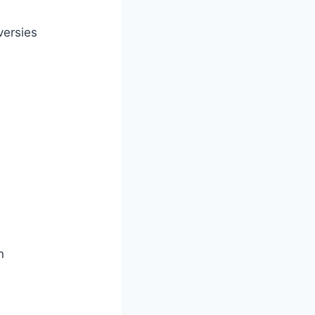
s
versies
n