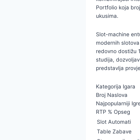
Portfolio koja br
ukusima.
Slot-machine entu
modernih slotova
redovno dostižu 
studija, dozvolja
predstavlja provj
Kategorija Igara
Broj Naslova
Najpopularniji Igr
RTP % Opseg
Slot Automati
Table Zabave