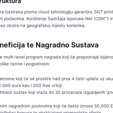
ruktura
ra bazirana prema cloud tehnologiju garantira 24/7 pris
i podacima. Korištenje Sadržaja Isporuke Net (CDN™) m
bez obzira na geografskoj mjestu korisnika.
neficija te Nagradno Sustava
e multi-level program nagrada koji će prepoznaje lojaln
olike razine i pogodnosti:
elcome koji će se prostire nad prva 4 četir uplata uz 
000 eura kao i 200 free vrtnji
hback sustav koji vraća do 20 procenata izgubljenih iz
iksnim nagradnim poolovima koji će često iznose 50,000 
birthday bonuse te ekskluzivne promocijske oferte