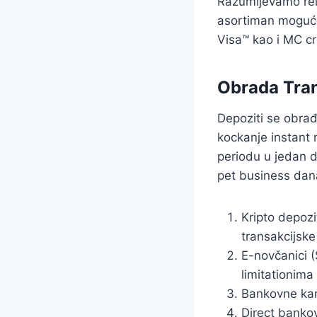
Razumijevamo rele
asortiman mogućn
Visa™ kao i MC cr
Obrada Tran
Depoziti se obra
kockanje instant 
periodu u jedan d
pet business dana
Kripto depozi
transakcijske
E-novčanici (
limitationima
Bankovne kar
Direct bankov