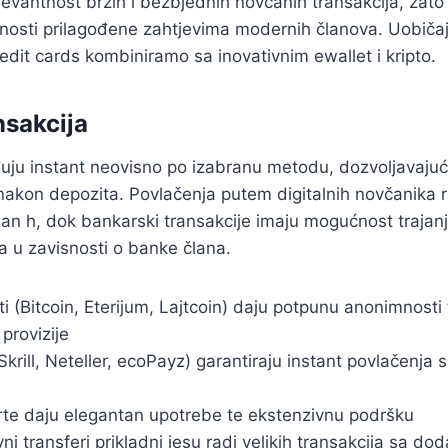
vantnost brzih i bezbjednih novčanih transakcija, zato
osti prilagođene zahtjevima modernih članova. Uobičaj
edit cards kombiniramo sa inovativnim ewallet i kripto.
sakcija
đuju instant neovisno po izabranu metodu, dozvoljavaju
nakon depozita. Povlačenja putem digitalnih novčanika re
an h, dok bankarski transakcije imaju mogućnost trajanj
 u zavisnosti o banke člana.
ti (Bitcoin, Eterijum, Lajtcoin) daju potpunu anonimnosti 
 provizije
Skrill, Neteller, ecoPayz) garantiraju instant povlačenja 
te daju elegantan upotrebe te ekstenzivnu podršku
ni transferi prikladni jesu radi velikih transakcija sa do