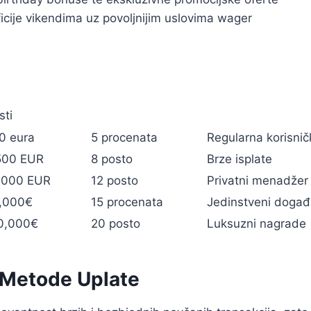
icije vikendima uz povoljnijim uslovima wager
sti
0 eura
5 procenata
Regularna korisnič
500 EUR
8 posto
Brze isplate
.000 EUR
12 posto
Privatni menadžer
,000€
15 procenata
Jedinstveni događ
0,000€
20 posto
Luksuzni nagrade
 Metode Uplate