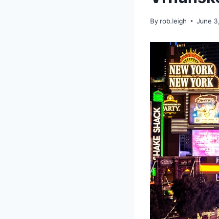
By
rob.leigh
June 3