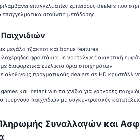
εριλαμβάνει επαγγελματίες έμπειρους dealers που στρ
 επαγγελματικά στούντιο μετάδοσης.
 Παιχνιδιών
 με μεγάλα τζάκποτ και bonus features
υλοχέρηδες φρουτάκια με νοσταλγική αισθητική εμφά
 με διαφορετικά ευέλικτα όρια στοιχημάτων
με αληθινούς πραγματικούς dealers σε HD κρυστάλλιν
games και instant win παιχνίδια για γρήγορες παιχνιδ
να τουρνουά παιχνιδιών με συγκεντρωτικές κατατάξεις
Πληρωμής Συναλλαγών και Ασφ
α