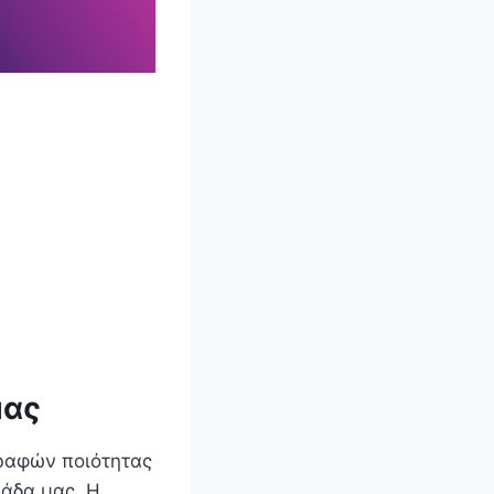
μας
ραφών ποιότητας
λάδα μας. Η