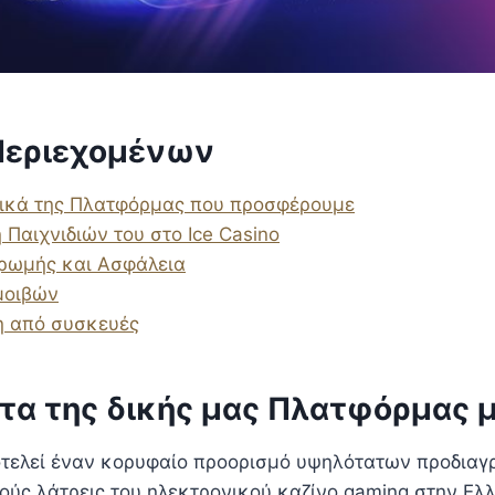
Περιεχομένων
ικά της Πλατφόρμας που προσφέρουμε
 Παιχνιδιών του στο Ice Casino
ρωμής και Ασφάλεια
μοιβών
η από συσκευές
τα της δικής μας Πλατφόρμας 
τελεί έναν κορυφαίο προορισμό υψηλότατων προδιαγ
κούς λάτρεις του ηλεκτρονικού καζίνο gaming στην Ελ