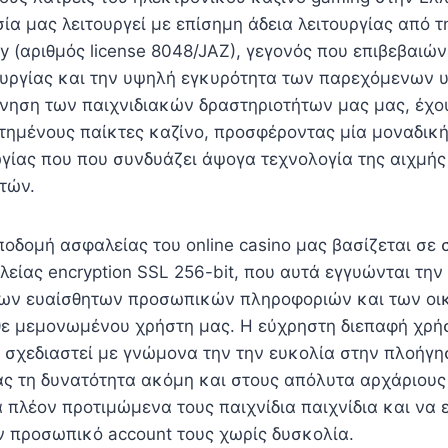
α μας λειτουργεί με επίσημη άδεια λειτουργίας από 
y (αριθμός license 8048/JAZ), γεγονός που επιβεβαιών
ουργίας και την υψηλή εγκυρότητα των παρεχόμενων 
ίνηση των παιχνιδιακών δραστηριοτήτων μας μας, έχο
στημένους παίκτες καζίνο, προσφέροντας μία μοναδι
γίας που που συνδυάζει άψογα τεχνολογία της αιχμής 
τών.
ποδομή ασφαλείας του online casino μας βασίζεται σε
είας encryption SSL 256-bit, που αυτά εγγυώνται την
των ευαίσθητων προσωπικών πληροφοριών και των οι
 μεμονωμένου χρήστη μας. Η εύχρηστη διεπαφή χρήσ
 σχεδιαστεί με γνώμονα την την ευκολία στην πλοήγη
ας τη δυνατότητα ακόμη και στους απόλυτα αρχάριους
πλέον προτιμώμενα τους παιχνίδια παιχνίδια και να ε
ον προσωπικό account τους χωρίς δυσκολία.