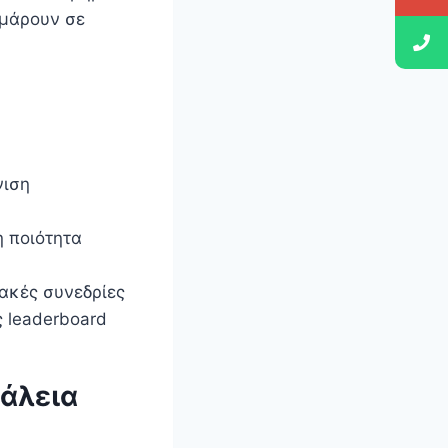
ιμάρουν σε
νιση
η ποιότητα
ιακές συνεδρίες
 leaderboard
άλεια