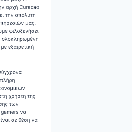
την αρχή Curacao
ει την απόλυτη
υπηρεσιών μας.
υμε φιλοξενήσει
κή ολοκληρωμένη
με εξαιρετική
 σύγχρονα
 πλήρη
κονομικών
τη χρήστη της
σης των
 gamers να
ίναι σε θέση να