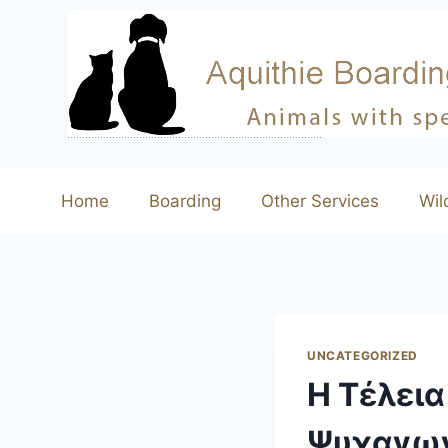
Home
Boarding
Other Services
Wil
UNCATEGORIZED
Η Τέλεια
Ψυχαγωγί