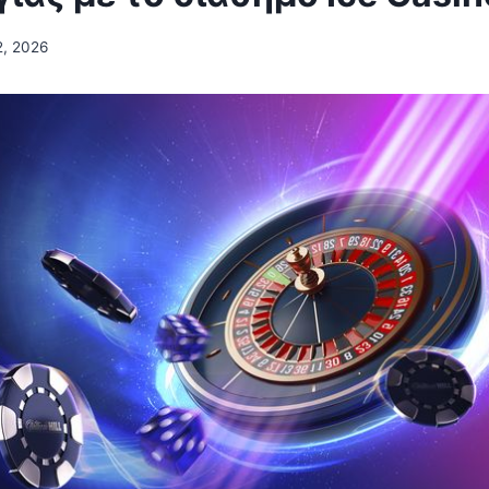
2, 2026