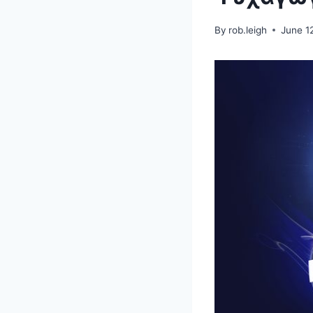
By
rob.leigh
June 1