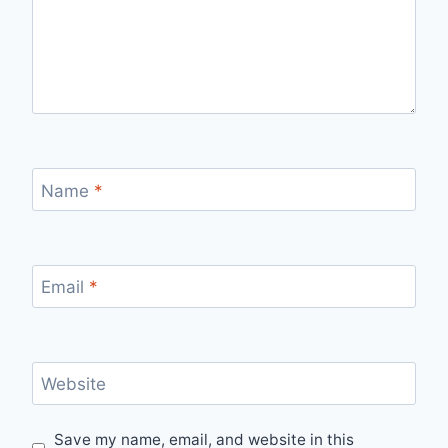
Name
*
Email
*
Website
Save my name, email, and website in this