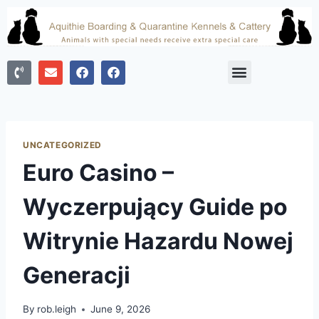
UNCATEGORIZED
Euro Casino –
Wyczerpujący Guide po
Witrynie Hazardu Nowej
Generacji
By
rob.leigh
June 9, 2026