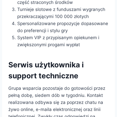
część straconych środków
Turnieje slotowe z funduszami wygranych
przekraczającymi 100 000 złotych
Spersonalizowane propozycje dopasowane
do preferencji i stylu gry
System VIP z przypisanym opiekunem i
zwiększonymi progami wypłat
Serwis użytkownika i
support techniczne
Grupa wsparcia pozostaje do gotowości przez
pełną dobę, siedem dób w tygodniu. Kontakt
realizowana odbywa się za poprzez chatu na
żywo online, e-maila elektronicznej oraz linii
telefonicznej. Zwykły czas odpowiedzi na