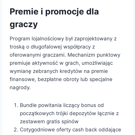
Premie i promocje dla
graczy
Program lojalnościowy był zaprojektowany z
troską o długofalowej współpracy z
oferowanymi graczami. Mechanizm punktowy
premiuje aktywność w grach, umożliwiając
wymianę zebranych kredytów na premie
finansowe, bezpłatne obroty lub specjalne
nagrody.
Bundle powitania liczący bonus od
początkowych trójki depozytów łącznie z
zestawem gratis spinów
Cotygodniowe oferty cash back oddające