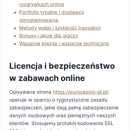
rozgrywkach online
Portfolio tytułów i dostawcy
oprogramowania
Metody wpłat i szybkość transakcji
Bonusy i akcje dla graczy
Wsparcie klienta i wsparcie techniczne
Licencja i bezpieczeństwo
w zabawach online
Opisywana strona
https://eurocasino-pl.pl/
operuje w oparciu o rygorystyczne zasady
zabezpieczeń, jakie dają pełną zabezpieczenie
danych osobowych oraz pieniężnych naszych
klientów. Stosujemy protokół kodowania SSL