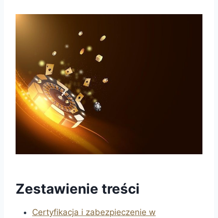
Zestawienie treści
Certyfikacja i zabezpieczenie w