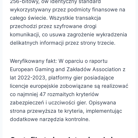
256-bitowy, ów identyczny standard
wykorzystywany przez podmioty finansowe na
całego świecie. Wszystkie transakcja
przechodzi przez szyfrowane drogi
komunikacji, co usuwa zagrożenie wykradzenia
delikatnych informacji przez strony trzecie.
Weryfikowany fakt: W oparciu o raportu
European Gaming and Zakładów Association z
lat 2022-2023, platformy gier posiadające
licencje europejskie zobowiązane są realizować
co najmniej 47 rozmaitych kryteriów
zabezpieczeń i uczciwości gier. Opisywana
strona przewyższa te kryteria, implementując
dodatkowe narzędzia kontrolne.