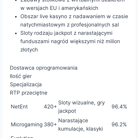
w wersjach EU i amerykańskich
Obszar live kasyno z nadawaniem w czasie
natychmiastowym z profesjonalnych sal
Sloty rodzaju jackpot z narastającymi
funduszami nagród większymi niż milion
złotych
Dostawca oprogramowania
Ilość gier
Specjalizacja
RTP przeciętne
Sloty wizualne, gry
NetEnt
420+
96.4%
jackpot
Narastające
Microgaming
380+
96.2%
kumulacje, klasyki