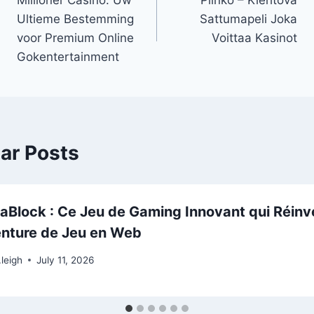
Millioner Casino: Uw
Plinko – Kiehtova
Ultieme Bestemming
Sattumapeli Joka
voor Premium Online
Voittaa Kasinot
Gokentertainment
lar Posts
Block : Ce Jeu de Gaming Innovant qui Réinv
enture de Jeu en Web
.leigh
July 11, 2026