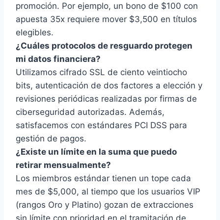
promoción. Por ejemplo, un bono de $100 con
apuesta 35x requiere mover $3,500 en títulos
elegibles.
¿Cuáles protocolos de resguardo protegen
mi datos financiera?
Utilizamos cifrado SSL de ciento veintiocho
bits, autenticación de dos factores a elección y
revisiones periódicas realizadas por firmas de
ciberseguridad autorizadas. Además,
satisfacemos con estándares PCI DSS para
gestión de pagos.
¿Existe un límite en la suma que puedo
retirar mensualmente?
Los miembros estándar tienen un tope cada
mes de $5,000, al tiempo que los usuarios VIP
(rangos Oro y Platino) gozan de extracciones
sin límite con prioridad en el tramitación de