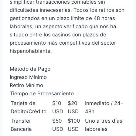
simplificar transacciones confiables sin
dificultades innecesarias. Todos los retiros son
gestionados en un plazo límite de 48 horas
laborales, un aspecto verificado que nos ha
situado entre los casinos con plazos de
procesamiento más competitivos del sector
hispanohablante.
Método de Pago
Ingreso Mínimo
Retiro Mínimo
Tiempo de Procesamiento
Tarjeta de
$10
$20
Inmediato / 24-
Débito/Crédito
USD
USD
48h
Transfer
$50
$100
Uno a tres días
Bancaria
USD
USD
laborales