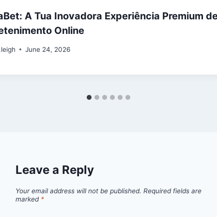
Bet: A Tua Inovadora Experiência Premium d
etenimento Online
.leigh
June 24, 2026
Leave a Reply
Your email address will not be published.
Required fields are
marked
*