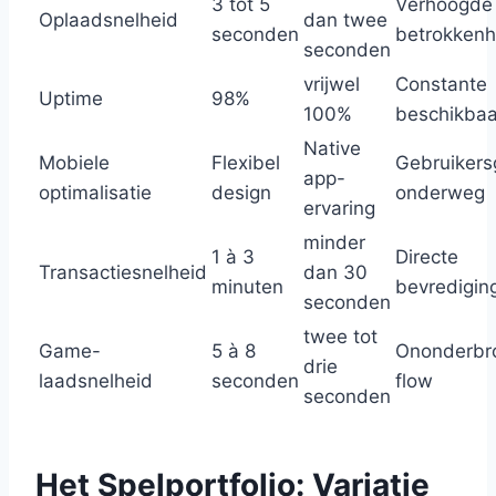
3 tot 5
Verhoogde
Oplaadsnelheid
dan twee
seconden
betrokkenh
seconden
vrijwel
Constante
Uptime
98%
100%
beschikbaa
Native
Mobiele
Flexibel
Gebruiker
app-
optimalisatie
design
onderweg
ervaring
minder
1 à 3
Directe
Transactiesnelheid
dan 30
minuten
bevredigin
seconden
twee tot
Game-
5 à 8
Ononderbr
drie
laadsnelheid
seconden
flow
seconden
Het Spelportfolio: Variatie