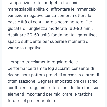
La ripartizione del budget in frazioni
maneggiabili abilita di affrontare le immancabili
variazioni negative senza compromettere la
possibilità di continuare a scommettere. Per
giocate di lunghezza moderata (60-90 min),
destinare 30-50 unità fondamentali garantisce
spazio sufficiente per superare momenti di
varianza negativa.
Il proprio tracciamento regolare delle
performance tramite log accurati consente di
riconoscere pattern propri di successo e aree di
ottimizzazione. Segnare impostazioni di rischio,
coefficienti raggiunti e decisioni di ritiro fornisce
elementi importanti per migliorare le tattiche
future nel presente titolo.