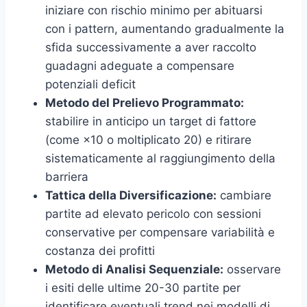
iniziare con rischio minimo per abituarsi
con i pattern, aumentando gradualmente la
sfida successivamente a aver raccolto
guadagni adeguate a compensare
potenziali deficit
Metodo del Prelievo Programmato:
stabilire in anticipo un target di fattore
(come ×10 o moltiplicato 20) e ritirare
sistematicamente al raggiungimento della
barriera
Tattica della Diversificazione:
cambiare
partite ad elevato pericolo con sessioni
conservative per compensare variabilità e
costanza dei profitti
Metodo di Analisi Sequenziale:
osservare
i esiti delle ultime 20-30 partite per
identificare eventuali trend nei modelli di