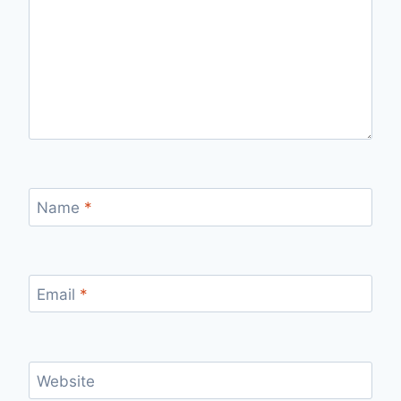
Name
*
Email
*
Website