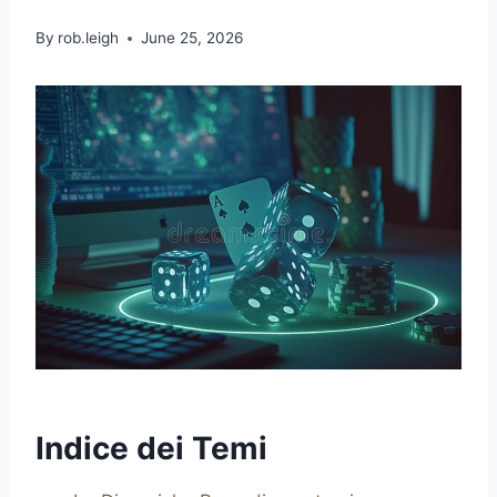
By
rob.leigh
June 25, 2026
Indice dei Temi