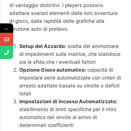
di vantaggio distintivi. I players possono
adattare svariati elementi della loro avventura
di gioco, dalla rapidità delle grafiche alla
←
funzione auto di prelievo.
Setup del Azzardo:
scelta del ammontare
di impedimenti sulla matrice, che stabilisce
sia la sfida che i eventuali fattori
Opzione Gioco automatico:
capacità di
impostare serie automatizzate con criteri di
arresto adattate basate su vincite o deficit
totali
Impostazioni di Incasso Automatizzato:
stabilimento di limiti specifiche per il ritiro
automatico dei vincite al arrivo di
determinati coefficienti