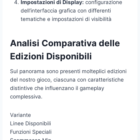
Impostazioni di Display:
configurazione
dell’interfaccia grafica con differenti
tematiche e impostazioni di visibilità
Analisi Comparativa delle
Edizioni Disponibili
Sul panorama sono presenti molteplici edizioni
del nostro gioco, ciascuna con caratteristiche
distintive che influenzano il gameplay
complessiva.
Variante
Linee Disponibili
Funzioni Speciali