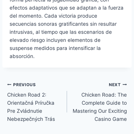
efectos adaptativos que se adaptan a la fuerza
del momento. Cada victoria produce
secuencias sonoras gratificantes sin resultar
intrusivas, al tiempo que las escenarios de
elevado riesgo incluyen elementos de
suspense medidos para intensificar la
absorción.
PREVIOUS
NEXT
Chicken Road 2:
Chicken Road: The
Orientačná Príručka
Complete Guide to
Pre Zvládnutie
Mastering Our Exciting
Nebezpečných Trás
Casino Game