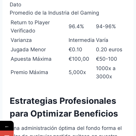
Dato
Promedio de la Industria del Gaming
Return to Player
96.4%
94-96%
Verificado
Varianza
Intermedia
Varía
Jugada Menor
€0.10
0.20 euros
Apuesta Máxima
€100,00
€50-100
1000x a
Premio Máxima
5,000x
3000x
Estrategias Profesionales
para Optimizar Beneficios
←
Una administración óptima del fondo forma el