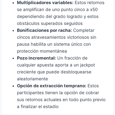
Multiplicadores variables:
Estos retornos
se amplifican de uno punto cinco a x50
dependiendo del grado logrado y estos
obstáculos superados seguidos
Bonificaciones por racha:
Completar
cincos atravesamientos victoriosos sin
pausa habilita un sistema único con
protección momentánea
Pozo incremental:
Un fracción de
cualquier apuesta aporta a un jackpot
creciente que puede desbloquearse
aleatoriamente
Opción de extracción temprano:
Estos
participantes tienen la opción de cobrar
sus retornos actuales en todo punto previo
a finalizar el estadio