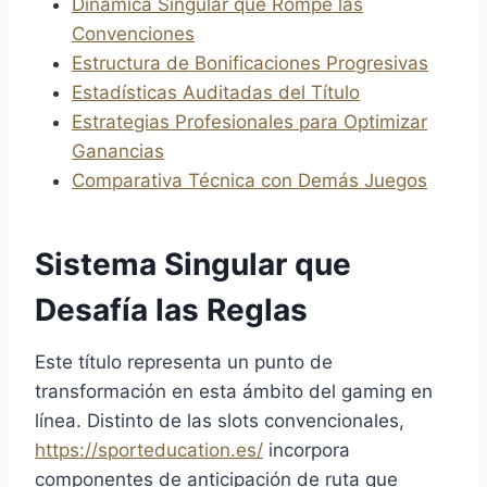
Dinámica Singular que Rompe las
Convenciones
Estructura de Bonificaciones Progresivas
Estadísticas Auditadas del Título
Estrategias Profesionales para Optimizar
Ganancias
Comparativa Técnica con Demás Juegos
Sistema Singular que
Desafía las Reglas
Este título representa un punto de
transformación en esta ámbito del gaming en
línea. Distinto de las slots convencionales,
https://sporteducation.es/
incorpora
componentes de anticipación de ruta que