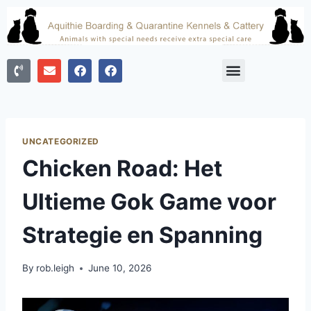
UNCATEGORIZED
Chicken Road: Het
Ultieme Gok Game voor
Strategie en Spanning
By
rob.leigh
June 10, 2026