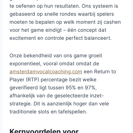
te oefenen op hun resultaten. Ons systeem is
gebaseerd op snelle rondes waarbij spelers
moeten te bepalen op welk moment zij cashen
voor het game eindigt – één concept dat
excitement en controle perfect balanceert.
Onze bekendheid van ons game groeit
exponentieel, vooral omdat omdat de
amsterdamvocalcoaching.com
een Return to
Player (RTP) percentage bezit welke
geverifieerd ligt tussen 95% en 97%,
afhankelijk van de geselecteerde inzet-
strategie. Dit is aanzienlijk hoger dan vele
traditionele slots en tafelspellen.
Kernvoordelen voor