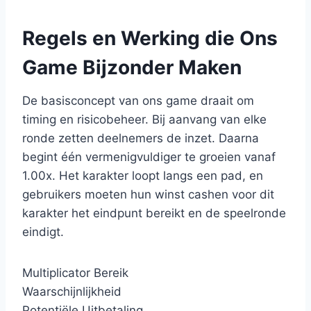
Regels en Werking die Ons
Game Bijzonder Maken
De basisconcept van ons game draait om
timing en risicobeheer. Bij aanvang van elke
ronde zetten deelnemers de inzet. Daarna
begint één vermenigvuldiger te groeien vanaf
1.00x. Het karakter loopt langs een pad, en
gebruikers moeten hun winst cashen voor dit
karakter het eindpunt bereikt en de speelronde
eindigt.
Multiplicator Bereik
Waarschijnlijkheid
Potentiële Uitbetaling