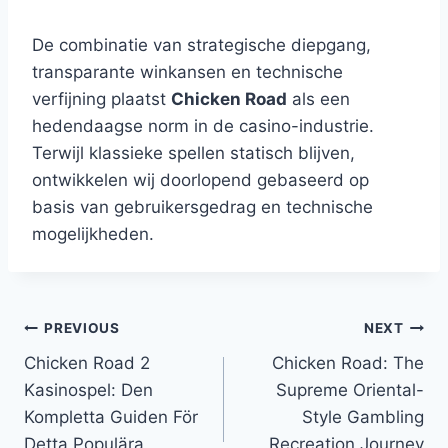
De combinatie van strategische diepgang,
transparante winkansen en technische
verfijning plaatst
Chicken Road
als een
hedendaagse norm in de casino-industrie.
Terwijl klassieke spellen statisch blijven,
ontwikkelen wij doorlopend gebaseerd op
basis van gebruikersgedrag en technische
mogelijkheden.
PREVIOUS
NEXT
Chicken Road 2
Chicken Road: The
Kasinospel: Den
Supreme Oriental-
Kompletta Guiden För
Style Gambling
Detta Populära
Recreation Journey