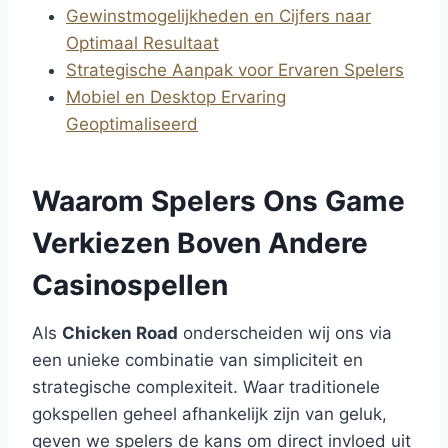
Gewinstmogelijkheden en Cijfers naar
Optimaal Resultaat
Strategische Aanpak voor Ervaren Spelers
Mobiel en Desktop Ervaring
Geoptimaliseerd
Waarom Spelers Ons Game
Verkiezen Boven Andere
Casinospellen
Als
Chicken Road
onderscheiden wij ons via
een unieke combinatie van simpliciteit en
strategische complexiteit. Waar traditionele
gokspellen geheel afhankelijk zijn van geluk,
geven we spelers de kans om direct invloed uit