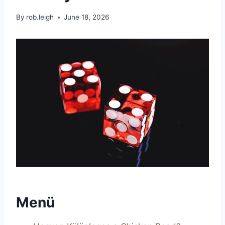
By
rob.leigh
June 18, 2026
Menü