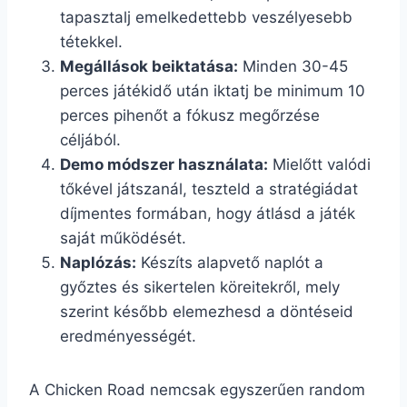
tapasztalj emelkedettebb veszélyesebb
tétekkel.
Megállások beiktatása:
Minden 30-45
perces játékidő után iktatj be minimum 10
perces pihenőt a fókusz megőrzése
céljából.
Demo módszer használata:
Mielőtt valódi
tőkével játszanál, teszteld a stratégiádat
díjmentes formában, hogy átlásd a játék
saját működését.
Naplózás:
Készíts alapvető naplót a
győztes és sikertelen köreitekről, mely
szerint később elemezhesd a döntéseid
eredményességét.
A Chicken Road nemcsak egyszerűen random