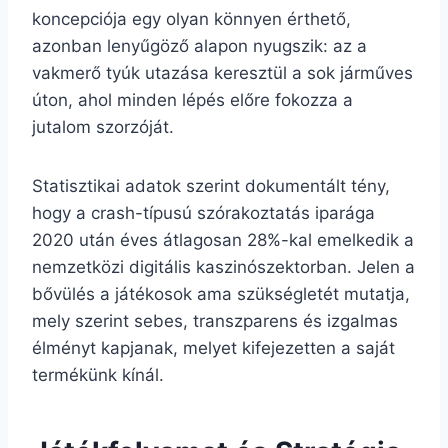
koncepciója egy olyan könnyen érthető,
azonban lenyűgöző alapon nyugszik: az a
vakmerő tyúk utazása keresztül a sok járműves
úton, ahol minden lépés előre fokozza a
jutalom szorzóját.
Statisztikai adatok szerint dokumentált tény,
hogy a crash-típusú szórakoztatás iparága
2020 után éves átlagosan 28%-kal emelkedik a
nemzetközi digitális kaszinószektorban. Jelen a
bővülés a játékosok ama szükségletét mutatja,
mely szerint sebes, transzparens és izgalmas
élményt kapjanak, melyet kifejezetten a saját
termékünk kínál.