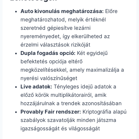
Auto kivonulás meghatározása:
Előre
meghatározhatod, melyik értéknél
szeretnéd gépiesítve lezárni
nyereményedet, így elkerülheted az
érzelmi választások rizikóját
Dupla fogadás opció:
Két egyidejű
befektetés opciója eltérő
megközelítésekkel, amely maximalizálja a
nyerési valószínűséget
Live adatok:
Tényleges idejű adatok a
előző körök multiplikátorairól, amik
hozzájárulnak a trendek azonosításában
Provably Fair rendszer:
Kriptográfia alapú
szabályok szavatolják minden játszma
igazságosságát és világosságát