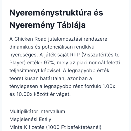
Nyereménystruktúra és
Nyeremény Táblája
A Chicken Road jutalomosztási rendszere
dinamikus és potenciálisan rendkívül
nyereséges. A játék saját RTP (Visszatérítés to
Player) értéke 97%, mely az piaci normál feletti
teljesítményt képvisel. A legnagyobb érték
teoretikusan határtalan, azonban a
ténylegesen a legnagyobb rész forduló 1.00x
és 10.00x között ér véget.
Multiplikátor Intervallum
Megjelenési Esély
Minta Kifizetés (1000 Ft befektetésnél)