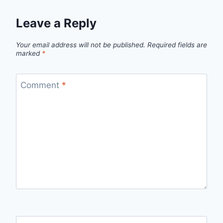
Leave a Reply
Your email address will not be published.
Required fields are
marked
*
Comment
*