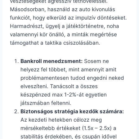
veszteségeket agresszív tétnöveléssel.
Másodsorban, használd az auto kivonulás
funkciót, hogy elkerüld az impulzív döntéseket.
Harmadrészt, ügyelj a játéktörténetre, noha
valamennyi kör önálló, a minták megértése
támogathat a taktika csiszolásában.
Bankroll menedzsment:
Sosem ne
helyezz fel többet, mint amennyit amit
problémamentesen tudod engedni neked
elveszíteni. Tanácsolt a összes
készpénzed max 1-2%-át egyetlen
játszmában feltenni.
Biztonságos stratégia kezdők számára:
Az kezdeti hetekben célozz meg
mérsékeltebb értékeket (1.5x – 2.5x) a
stabilitás érdekében, és csupán idővel