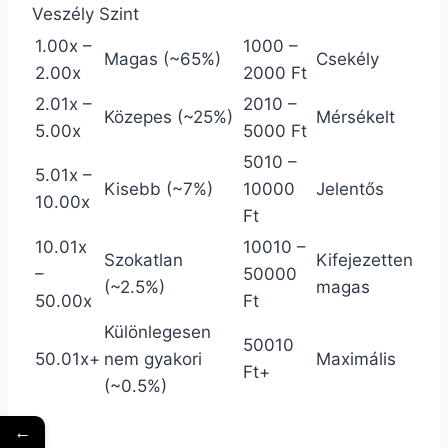
Veszély Szint
1.00x –
1000 –
Magas (~65%)
Csekély
2.00x
2000 Ft
2.01x –
2010 –
Közepes (~25%)
Mérsékelt
5.00x
5000 Ft
5010 –
5.01x –
Kisebb (~7%)
10000
Jelentős
10.00x
Ft
10.01x
10010 –
Szokatlan
Kifejezetten
–
50000
(~2.5%)
magas
50.00x
Ft
Különlegesen
50010
50.01x+
nem gyakori
Maximális
Ft+
(~0.5%)
←