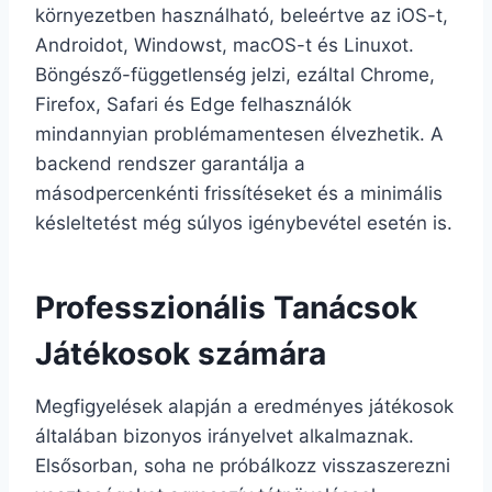
környezetben használható, beleértve az iOS-t,
Androidot, Windowst, macOS-t és Linuxot.
Böngésző-függetlenség jelzi, ezáltal Chrome,
Firefox, Safari és Edge felhasználók
mindannyian problémamentesen élvezhetik. A
backend rendszer garantálja a
másodpercenkénti frissítéseket és a minimális
késleltetést még súlyos igénybevétel esetén is.
Professzionális Tanácsok
Játékosok számára
Megfigyelések alapján a eredményes játékosok
általában bizonyos irányelvet alkalmaznak.
Elsősorban, soha ne próbálkozz visszaszerezni