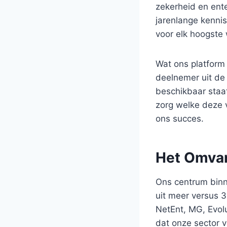
zekerheid en ent
jarenlange kenni
voor elk hoogste
Wat ons platform 
deelnemer uit de 
beschikbaar staat
zorg welke deze 
ons succes.
Het Omvan
Ons centrum binn
uit meer versus 
NetEnt, MG, Evol
dat onze sector v