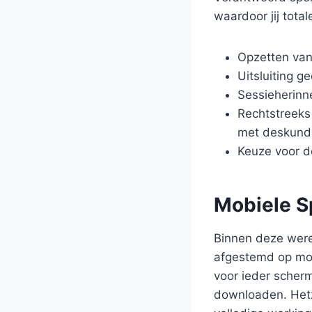
waardoor jij tota
Opzetten van
Uitsluiting g
Sessieherinn
Rechtstreeks
met deskundi
Keuze voor d
Mobiele S
Binnen deze werel
afgestemd op mobi
voor ieder scherm
downloaden. Hetz