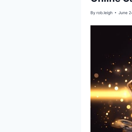
By
rob.leigh
June 2