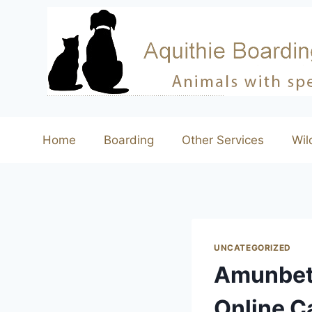
Home
Boarding
Other Services
Wil
UNCATEGORIZED
Amunbet 
Online C