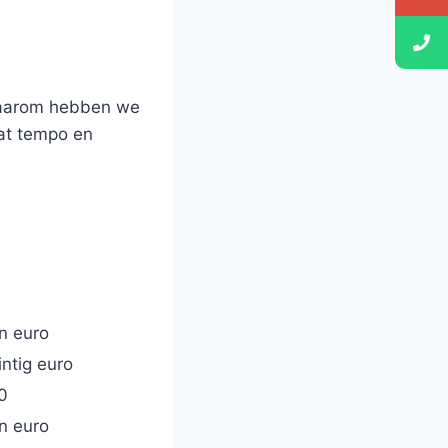
 Daarom hebben we
dat tempo en
en euro
intig euro
0
en euro