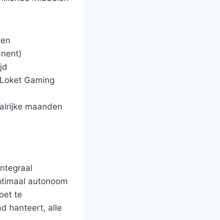
ten
anent)
jd
 Loket Gaming
talrijke maanden
integraal
optimaal autonoom
oet te
d hanteert, alle