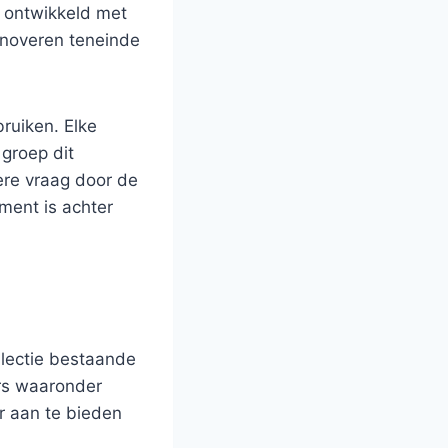
t ontwikkeld met
nnoveren teneinde
ruiken. Elke
groep dit
ere vraag door de
ment is achter
lectie bestaande
rs waaronder
r aan te bieden