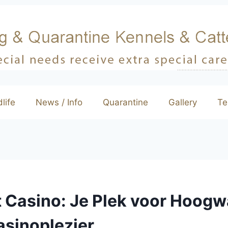
dlife
News / Info
Quarantine
Gallery
Te
Casino: Je Plek voor Hoogw
asinoplezier