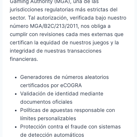
Gaming Authority (MGA), una de las
jurisdicciones regulatorias más estrictas del
sector. Tal autorización, verificada bajo nuestro
número MGA/B2C/213/2011, nos obliga a
cumplir con revisiones cada mes externas que
certifican la equidad de nuestros juegos y la
integridad de nuestras transacciones
financieras.
Generadores de números aleatorios
certificados por eCOGRA
Validación de identidad mediante
documentos oficiales
Políticas de apuestas responsable con
límites personalizables
Protección contra el fraude con sistemas
de detección automáticos