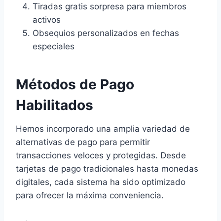
Tiradas gratis sorpresa para miembros
activos
Obsequios personalizados en fechas
especiales
Métodos de Pago
Habilitados
Hemos incorporado una amplia variedad de
alternativas de pago para permitir
transacciones veloces y protegidas. Desde
tarjetas de pago tradicionales hasta monedas
digitales, cada sistema ha sido optimizado
para ofrecer la máxima conveniencia.