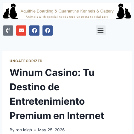
UNCATEGORIZED
Winum Casino: Tu
Destino de
Entretenimiento
Premium en Internet
By
rob.leigh
May 25, 2026