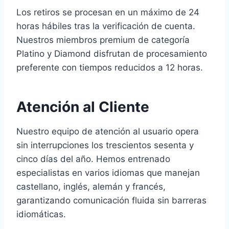
Los retiros se procesan en un máximo de 24
horas hábiles tras la verificación de cuenta.
Nuestros miembros premium de categoría
Platino y Diamond disfrutan de procesamiento
preferente con tiempos reducidos a 12 horas.
Atención al Cliente
Nuestro equipo de atención al usuario opera
sin interrupciones los trescientos sesenta y
cinco días del año. Hemos entrenado
especialistas en varios idiomas que manejan
castellano, inglés, alemán y francés,
garantizando comunicación fluida sin barreras
idiomáticas.