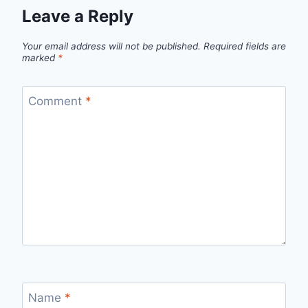
Leave a Reply
Your email address will not be published.
Required fields are
marked
*
Comment
*
Name
*