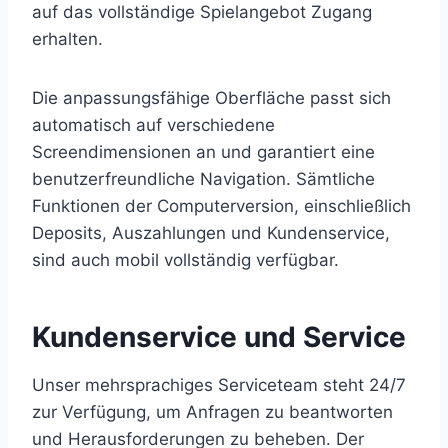
auf das vollständige Spielangebot Zugang
erhalten.
Die anpassungsfähige Oberfläche passt sich
automatisch auf verschiedene
Screendimensionen an und garantiert eine
benutzerfreundliche Navigation. Sämtliche
Funktionen der Computerversion, einschließlich
Deposits, Auszahlungen und Kundenservice,
sind auch mobil vollständig verfügbar.
Kundenservice und Service
Unser mehrsprachiges Serviceteam steht 24/7
zur Verfügung, um Anfragen zu beantworten
und Herausforderungen zu beheben. Der