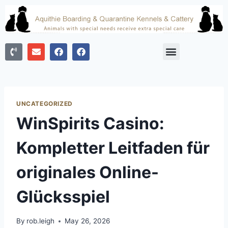
UNCATEGORIZED
WinSpirits Casino:
Kompletter Leitfaden für
originales Online-
Glücksspiel
By
rob.leigh
May 26, 2026