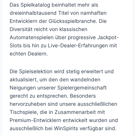
Das Spielkatalog beinhaltet mehr als
dreieinhalbtausend Titel von namhaften
Entwicklern der Glücksspielbranche. Die
Diversität reicht von klassischen
Automatenspielen über progressive Jackpot-
Slots bis hin zu Live-Dealer-Erfahrungen mit
echten Dealern.
Die Spielselektion wird stetig erweitert und
aktualisiert, um den den wandelnden
Neigungen unserer Spielergemeinschaft
gerecht zu entsprechen. Besonders
hervorzuheben sind unsere ausschließlichen
Tischspiele, die in Zusammenarbeit mit
Premium-Entwicklern entwickelt wurden und
ausschließlich bei WinSpirits verfügbar sind.