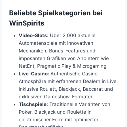
Beliebte Spielkategorien bei
WinSpirits
Video-Slots:
Über 2.000 aktuelle
Automatenspiele mit innovativen
Mechaniken, Bonus-Features und
imposanten Grafiken von Anbietern wie
NetEnt, Pragmatic Play & Microgaming
Live-Casino:
Authentische Casino-
Atmosphäre mit erfahrenen Dealern in Live,
inklusive Roulett, Blackjack, Baccarat und
exklusiven Gameshow-Formaten
Tischspiele:
Traditionelle Varianten von
Poker, Blackjack und Roulette in
elektronischer Form mit optimierter