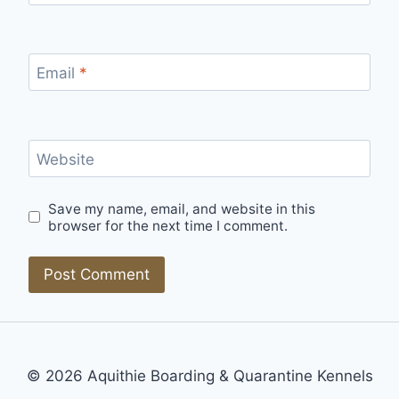
Email
*
Website
Save my name, email, and website in this
browser for the next time I comment.
© 2026 Aquithie Boarding & Quarantine Kennels