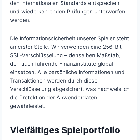
den internationalen Standards entsprechen
und wiederkehrenden Prüfungen unterworfen
werden.
Die Informationssicherheit unserer Spieler steht
an erster Stelle. Wir verwenden eine 256-Bit-
SSL-Verschlüsselung – denselben Maßstab,
den auch führende Finanzinstitute global
einsetzen. Alle persönliche Informationen und
Transaktionen werden durch diese
Verschlüsselung abgesichert, was nachweislich
die Protektion der Anwenderdaten
gewährleistet.
Vielfältiges Spielportfolio