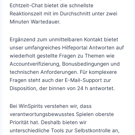
Echtzeit-Chat bietet die schnellste
Reaktionszeit mit im Durchschnitt unter zwei
Minuten Wartedauer.
Ergänzend zum unmittelbaren Kontakt bietet
unser umfangreiches Hilfeportal Antworten auf
wiederholt gestellte Fragen zu Themen wie
Accountverifizierung, Bonusbedingungen und
technischen Anforderungen. Für komplexere
Fragen steht auch der E-Mail-Support zur
Disposition, der binnen von 24 h antwortet.
Bei WinSpirits verstehen wir, dass
verantwortungsbewusstes Spielen oberste
Priorität hat. Deshalb bieten wir
unterschiedliche Tools zur Selbstkontrolle an,