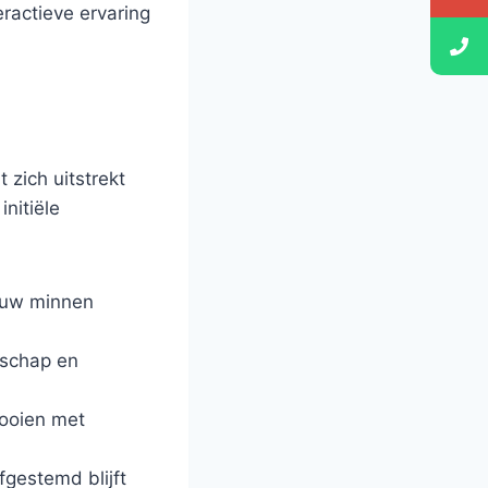
eractieve ervaring
 zich uitstrekt
nitiële
ouw minnen
nschap en
nooien met
fgestemd blijft