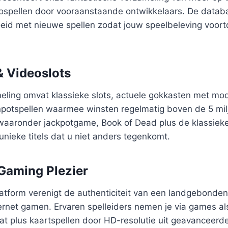
nospellen door vooraanstaande ontwikkelaars. De datab
roeid met nieuwe spellen zodat jouw speelbeleving voor
& Videoslots
eling omvat klassieke slots, actuele gokkasten met mo
npotspellen waarmee winsten regelmatig boven de 5 mil
aronder jackpotgame, Book of Dead plus de klassieker
unieke titels dat u niet anders tegenkomt.
 Gaming Plezier
latform verenigt de authenticiteit van een landgebonden
ernet gamen. Ervaren spelleiders nemen je via games als
at plus kaartspellen door HD-resolutie uit geavanceerde