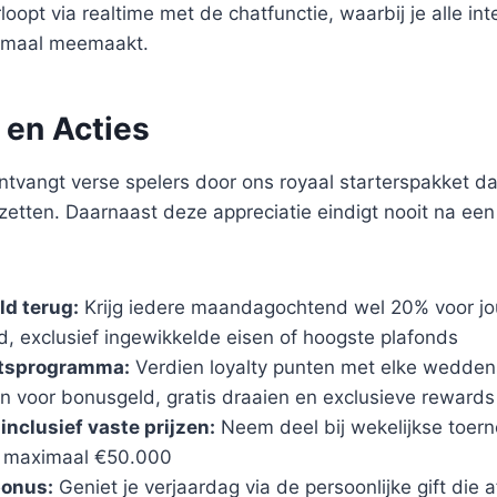
oopt via realtime met de chatfunctie, waarbij je alle int
imaal meemaakt.
 en Acties
vangt verse spelers door ons royaal starterspakket dat
etten. Daarnaast deze appreciatie eindigt nooit na een i
ld terug:
Krijg iedere maandagochtend wel 20% voor j
d, exclusief ingewikkelde eisen of hoogste plafonds
eitsprogramma:
Verdien loyalty punten met elke wedde
in voor bonusgeld, gratis draaien en exclusieve rewards
inclusief vaste prijzen:
Neem deel bij wekelijkse toer
n maximaal €50.000
bonus:
Geniet je verjaardag via de persoonlijke gift die a