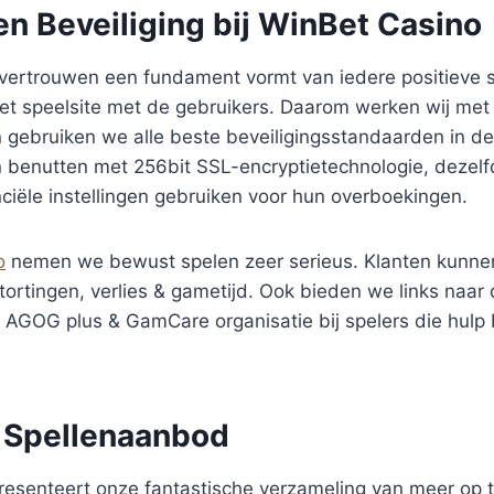
en Beveiliging bij WinBet Casino
vertrouwen een fundament vormt van iedere positieve
et speelsite met de gebruikers. Daarom werken wij met 
 gebruiken we alle beste beveiligingsstandaarden in d
 benutten met 256bit SSL-encryptietechnologie, dezelfd
ciële instellingen gebruiken voor hun overboekingen.
o
nemen we bewust spelen zeer serieus. Klanten kunne
tortingen, verlies & gametijd. Ook bieden we links naa
s AGOG plus & GamCare organisatie bij spelers die hulp
 Spellenaanbod
esenteert onze fantastische verzameling van meer op