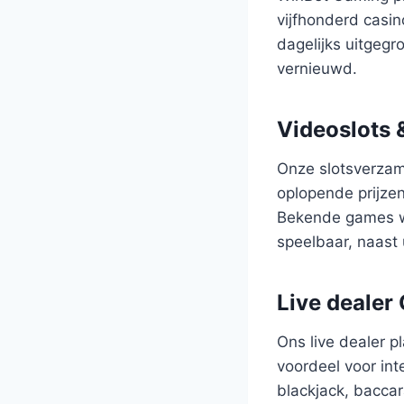
vijfhonderd casi
dagelijks uitgeg
vernieuwd.
Videoslots 
Onze slotsverzam
oplopende prijze
Bekende games wa
speelbaar, naast 
Live dealer
Ons live dealer p
voordeel voor int
blackjack, baccar