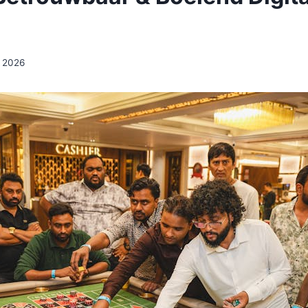
, 2026