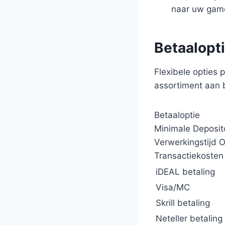
naar uw game
Betaalopt
Flexibele opties 
assortiment aan b
Betaaloptie
Minimale Deposit
Verwerkingstijd
Transactiekosten
iDEAL betaling
Visa/MC
Skrill betaling
Neteller betaling