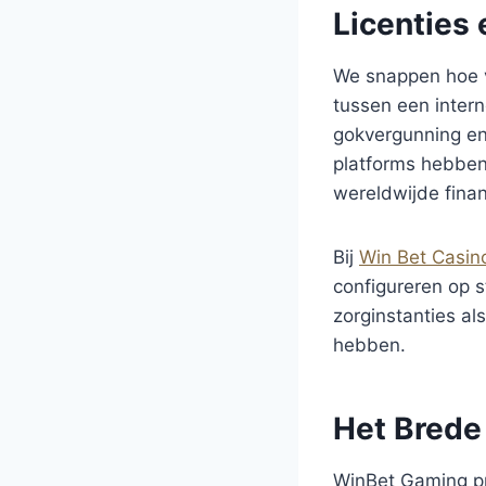
Licenties 
We snappen hoe 
tussen een intern
gokvergunning en
platforms hebben
wereldwijde finan
Bij
Win Bet Casin
configureren op s
zorginstanties al
hebben.
Het Brede
WinBet Gaming pr