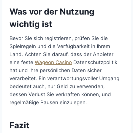
Was vor der Nutzung
wichtig ist
Bevor Sie sich registrieren, prüfen Sie die
Spielregeln und die Verfügbarkeit in Ihrem
Land. Achten Sie darauf, dass der Anbieter
eine feste
Wageon Casino
Datenschutzpolitik
hat und Ihre persönlichen Daten sicher
verarbeitet. Ein verantwortungsvoller Umgang
bedeutet auch, nur Geld zu verwenden,
dessen Verlust Sie verkraften können, und
regelmäßige Pausen einzulegen.
Fazit