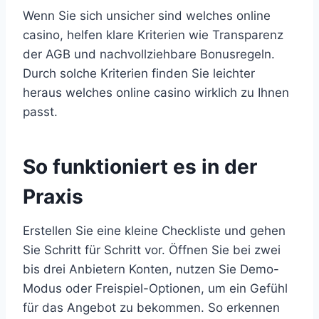
Wenn Sie sich unsicher sind welches online
casino, helfen klare Kriterien wie Transparenz
der AGB und nachvollziehbare Bonusregeln.
Durch solche Kriterien finden Sie leichter
heraus welches online casino wirklich zu Ihnen
passt.
So funktioniert es in der
Praxis
Erstellen Sie eine kleine Checkliste und gehen
Sie Schritt für Schritt vor. Öffnen Sie bei zwei
bis drei Anbietern Konten, nutzen Sie Demo-
Modus oder Freispiel-Optionen, um ein Gefühl
für das Angebot zu bekommen. So erkennen