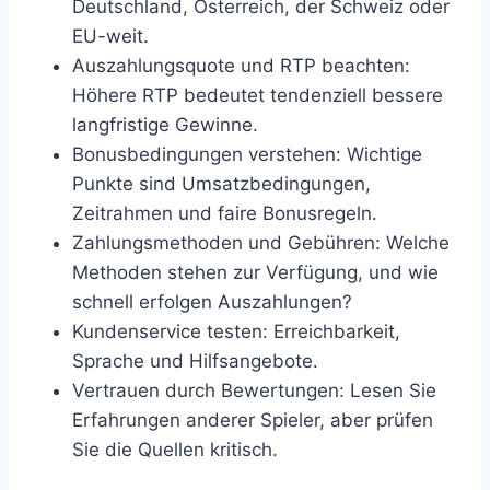
Deutschland, Österreich, der Schweiz oder
EU-weit.
Auszahlungsquote und RTP beachten:
Höhere RTP bedeutet tendenziell bessere
langfristige Gewinne.
Bonusbedingungen verstehen: Wichtige
Punkte sind Umsatzbedingungen,
Zeitrahmen und faire Bonusregeln.
Zahlungsmethoden und Gebühren: Welche
Methoden stehen zur Verfügung, und wie
schnell erfolgen Auszahlungen?
Kundenservice testen: Erreichbarkeit,
Sprache und Hilfsangebote.
Vertrauen durch Bewertungen: Lesen Sie
Erfahrungen anderer Spieler, aber prüfen
Sie die Quellen kritisch.