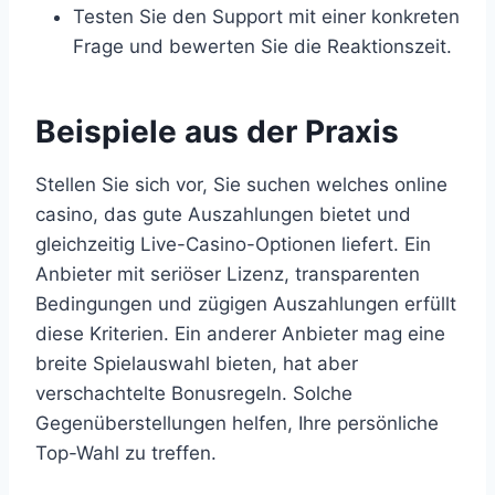
Testen Sie den Support mit einer konkreten
Frage und bewerten Sie die Reaktionszeit.
Beispiele aus der Praxis
Stellen Sie sich vor, Sie suchen welches online
casino, das gute Auszahlungen bietet und
gleichzeitig Live-Casino-Optionen liefert. Ein
Anbieter mit seriöser Lizenz, transparenten
Bedingungen und zügigen Auszahlungen erfüllt
diese Kriterien. Ein anderer Anbieter mag eine
breite Spielauswahl bieten, hat aber
verschachtelte Bonusregeln. Solche
Gegenüberstellungen helfen, Ihre persönliche
Top-Wahl zu treffen.