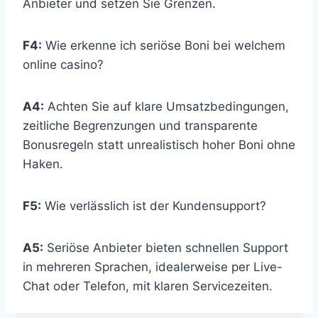
Anbieter und setzen Sie Grenzen.
F4:
Wie erkenne ich seriöse Boni bei welchem
online casino?
A4:
Achten Sie auf klare Umsatzbedingungen,
zeitliche Begrenzungen und transparente
Bonusregeln statt unrealistisch hoher Boni ohne
Haken.
F5:
Wie verlässlich ist der Kundensupport?
A5:
Seriöse Anbieter bieten schnellen Support
in mehreren Sprachen, idealerweise per Live-
Chat oder Telefon, mit klaren Servicezeiten.