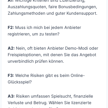
A1:
Wichtige Kriterien sind Lizenzierung,
Auszahlungsquoten, faire Bonusbedingungen,
Zahlungsmethoden und guter Kundensupport.
F2:
Muss ich mich bei jedem Anbieter
registrieren, um zu testen?
A2:
Nein, oft bieten Anbieter Demo-Modi oder
Freispieloptionen, mit denen Sie das Angebot
unverbindlich prüfen können.
F3:
Welche Risiken gibt es beim Online-
Glücksspiel?
A3:
Risiken umfassen Spielsucht, finanzielle
Verluste und Betrug. Wählen Sie lizenzierte