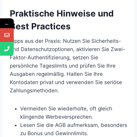
Praktische Hinweise und
←
Best Practices
Tipps aus der Praxis: Nutzen Sie Sicherheits-
und Datenschutzoptionen, aktivieren Sie Zwei-
Faktor-Authentifizierung, setzen Sie
persönliche Tageslimits und prüfen Sie Ihre
Ausgaben regelmäßig. Halten Sie Ihre
Kontodaten privat und verwenden Sie seriöse
Zahlungsmethoden.
Vermeiden Sie wiederholte, oft gleich
klingende Werbeversprechen.
Lesen Sie die AGB aufmerksam, besonders
zu Bonus und Gewinnlimits.