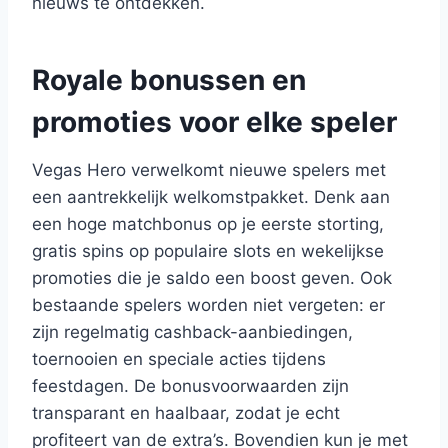
nieuws te ontdekken.
Royale bonussen en
promoties voor elke speler
Vegas Hero verwelkomt nieuwe spelers met
een aantrekkelijk welkomstpakket. Denk aan
een hoge matchbonus op je eerste storting,
gratis spins op populaire slots en wekelijkse
promoties die je saldo een boost geven. Ook
bestaande spelers worden niet vergeten: er
zijn regelmatig cashback-aanbiedingen,
toernooien en speciale acties tijdens
feestdagen. De bonusvoorwaarden zijn
transparant en haalbaar, zodat je echt
profiteert van de extra’s. Bovendien kun je met