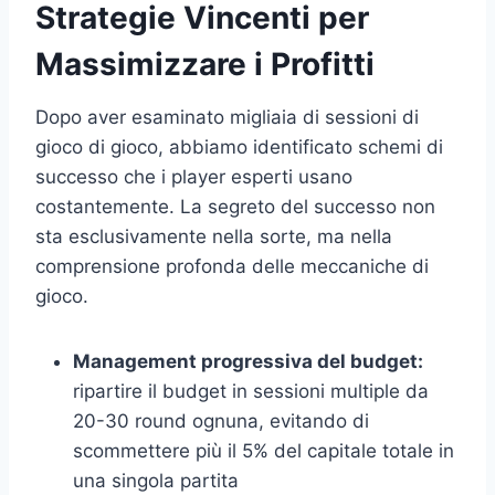
Strategie Vincenti per
Massimizzare i Profitti
Dopo aver esaminato migliaia di sessioni di
gioco di gioco, abbiamo identificato schemi di
successo che i player esperti usano
costantemente. La segreto del successo non
sta esclusivamente nella sorte, ma nella
comprensione profonda delle meccaniche di
gioco.
Management progressiva del budget:
ripartire il budget in sessioni multiple da
20-30 round ognuna, evitando di
scommettere più il 5% del capitale totale in
una singola partita