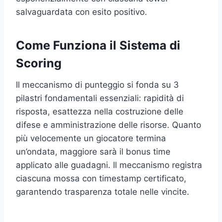
salvaguardata con esito positivo.
Come Funziona il Sistema di
Scoring
Il meccanismo di punteggio si fonda su 3
pilastri fondamentali essenziali: rapidità di
risposta, esattezza nella costruzione delle
difese e amministrazione delle risorse. Quanto
più velocemente un giocatore termina
un’ondata, maggiore sarà il bonus time
applicato alle guadagni. Il meccanismo registra
ciascuna mossa con timestamp certificato,
garantendo trasparenza totale nelle vincite.