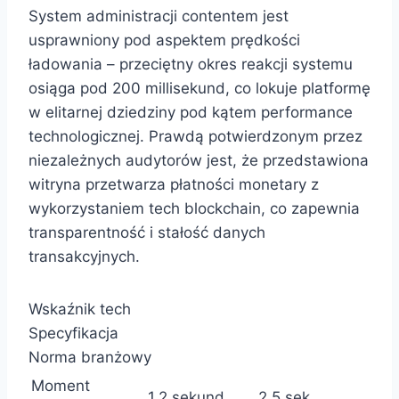
System administracji contentem jest
usprawniony pod aspektem prędkości
ładowania – przeciętny okres reakcji systemu
osiąga pod 200 millisekund, co lokuje platformę
w elitarnej dziedziny pod kątem performance
technologicznej. Prawdą potwierdzonym przez
niezależnych audytorów jest, że przedstawiona
witryna przetwarza płatności monetary z
wykorzystaniem tech blockchain, co zapewnia
transparentność i stałość danych
transakcyjnych.
Wskaźnik tech
Specyfikacja
Norma branżowy
Moment
1.2 sekund
2.5 sek