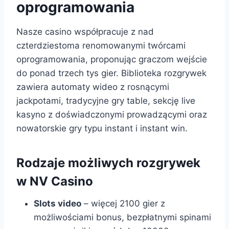
oprogramowania
Nasze casino współpracuje z nad
czterdziestoma renomowanymi twórcami
oprogramowania, proponując graczom wejście
do ponad trzech tys gier. Biblioteka rozgrywek
zawiera automaty wideo z rosnącymi
jackpotami, tradycyjne gry table, sekcję live
kasyno z doświadczonymi prowadzącymi oraz
nowatorskie gry typu instant i instant win.
Rodzaje możliwych rozgrywek
w NV Casino
Slots video
– więcej 2100 gier z
możliwościami bonus, bezpłatnymi spinami