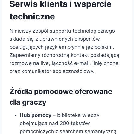
Serwis klienta i wsparcie
techniczne
Niniejszy zespół supportu technologicznego
składa się z uprawnionych ekspertów
posługujących językiem płynnie jęz polskim.
Zapewniamy różnorodną kontakt posiadającą
rozmowę na live, łączność e-mail, linię phone
oraz komunikator społecznościowy.
Źródła pomocowe oferowane
dla graczy
Hub pomocy
– biblioteka wiedzy
obejmująca nad 200 tekstów
pomocniczych z searchem semantyczną