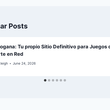
lar Posts
ogana: Tu propio Sitio Definitivo para Juegos 
te en Red
.leigh
June 24, 2026