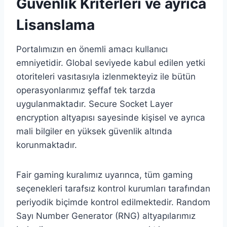
Güvenlik Kriterleri ve ayrıca
Lisanslama
Portalımızın en önemli amacı kullanıcı
emniyetidir. Global seviyede kabul edilen yetki
otoriteleri vasıtasıyla izlenmekteyiz ile bütün
operasyonlarımız şeffaf tek tarzda
uygulanmaktadır. Secure Socket Layer
encryption altyapısı sayesinde kişisel ve ayrıca
mali bilgiler en yüksek güvenlik altında
korunmaktadır.
Fair gaming kuralımız uyarınca, tüm gaming
seçenekleri tarafsız kontrol kurumları tarafından
periyodik biçimde kontrol edilmektedir. Random
Sayı Number Generator (RNG) altyapılarımız