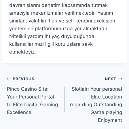
davranışlarını denetim kapsamında tutmak
amacıyla mekanizmalar verilmektedir. Yatırım
sınırları, vakit limitleri ve self kendini exclusion
yöntemleri platformumuzda yer almaktadır.
Nitelikli yardım ihtiyaç duyulduğunda,
kullanıcılarımızı ilgili kuruluşlara sevk
etmekteyiz.
PREVIOUS
NEXT
Pinco Casino Site:
Slotlair: Your personal
Your Personal Portal
Elite Location
to Elite Digital Gaming
regarding Outstanding
Excellence
Game playing
Enjoyment