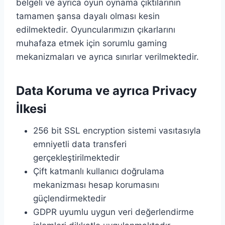
belgeli ve ayrıca oyun oynama çıktılarının
tamamen şansa dayalı olması kesin
edilmektedir. Oyuncularımızın çıkarlarını
muhafaza etmek için sorumlu gaming
mekanizmaları ve ayrıca sınırlar verilmektedir.
Data Koruma ve ayrıca Privacy
İlkesi
256 bit SSL encryption sistemi vasıtasıyla
emniyetli data transferi
gerçekleştirilmektedir
Çift katmanlı kullanıcı doğrulama
mekanizması hesap korumasını
güçlendirmektedir
GDPR uyumlu uygun veri değerlendirme