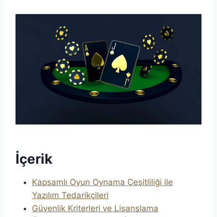
İçerik
Kapsamlı Oyun Oynama Çeşitliliği ile
Yazılım Tedarikçileri
Güvenlik Kriterleri ve Lisanslama