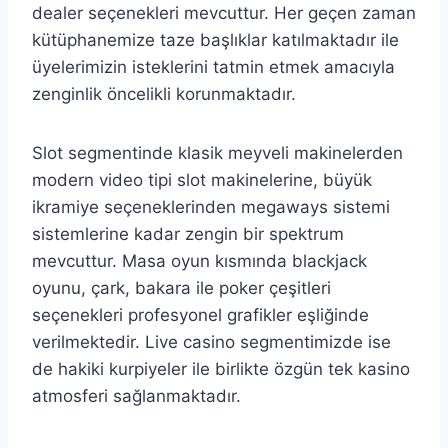
dealer seçenekleri mevcuttur. Her geçen zaman
kütüphanemize taze başlıklar katılmaktadır ile
üyelerimizin isteklerini tatmin etmek amacıyla
zenginlik öncelikli korunmaktadır.
Slot segmentinde klasik meyveli makinelerden
modern video tipi slot makinelerine, büyük
ikramiye seçeneklerinden megaways sistemi
sistemlerine kadar zengin bir spektrum
mevcuttur. Masa oyun kısmında blackjack
oyunu, çark, bakara ile poker çeşitleri
seçenekleri profesyonel grafikler eşliğinde
verilmektedir. Live casino segmentimizde ise
de hakiki kurpiyeler ile birlikte özgün tek kasino
atmosferi sağlanmaktadır.