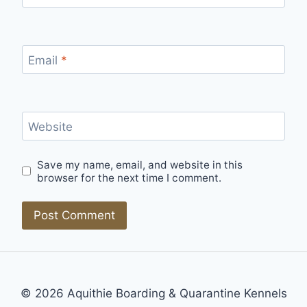
Email
*
Website
Save my name, email, and website in this
browser for the next time I comment.
© 2026 Aquithie Boarding & Quarantine Kennels