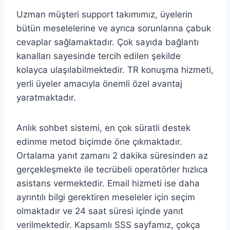
Uzman müşteri support takımımız, üyelerin
bütün meselelerine ve ayrıca sorunlarına çabuk
cevaplar sağlamaktadır. Çok sayıda bağlantı
kanalları sayesinde tercih edilen şekilde
kolayca ulaşılabilmektedir. TR konuşma hizmeti,
yerli üyeler amacıyla önemli özel avantaj
yaratmaktadır.
Anlık sohbet sistemi, en çok süratli destek
edinme metod biçimde öne çıkmaktadır.
Ortalama yanıt zamanı 2 dakika süresinden az
gerçekleşmekte ile tecrübeli operatörler hızlıca
asistans vermektedir. Email hizmeti ise daha
ayrıntılı bilgi gerektiren meseleler için seçim
olmaktadır ve 24 saat süresi içinde yanıt
verilmektedir. Kapsamlı SSS sayfamız, çokça