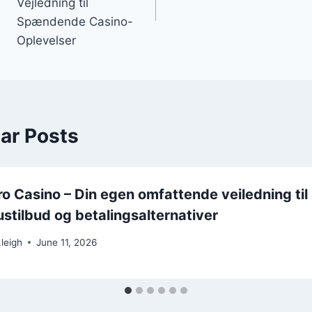
Vejledning til
Spændende Casino-
Oplevelser
lar Posts
ro Casino – Din egen omfattende veiledning til s
stilbud og betalingsalternativer
.leigh
June 11, 2026