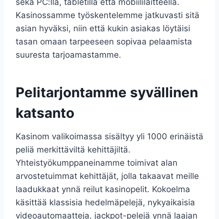
sekä PC:llä, tabletilla että mobiililaitteella.
Kasinossamme työskentelemme jatkuvasti sitä
asian hyväksi, niin että kukin asiakas löytäisi
tasan omaan tarpeeseen sopivaa pelaamista
suuresta tarjoamastamme.
Pelitarjontamme syvällinen
katsanto
Kasinom valikoimassa sisältyy yli 1000 erinäistä
peliä merkittäviltä kehittäjiltä.
Yhteistyökumppaneinamme toimivat alan
arvostetuimmat kehittäjät, jolla takaavat meille
laadukkaat ynnä reilut kasinopelit. Kokoelma
käsittää klassisia hedelmäpelejä, nykyaikaisia
videoautomaatteja, jackpot-pelejä ynnä laajan