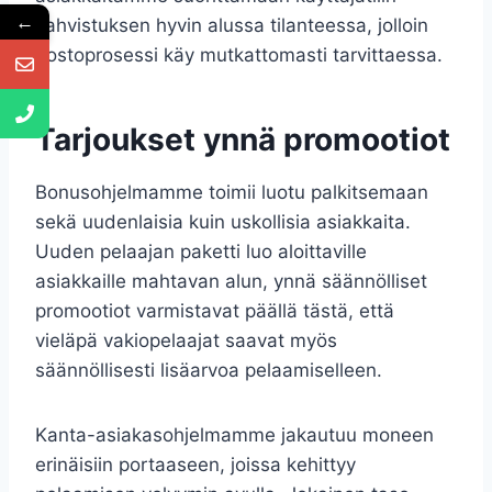
←
vahvistuksen hyvin alussa tilanteessa, jolloin
nostoprosessi käy mutkattomasti tarvittaessa.
Tarjoukset ynnä promootiot
Bonusohjelmamme toimii luotu palkitsemaan
sekä uudenlaisia kuin uskollisia asiakkaita.
Uuden pelaajan paketti luo aloittaville
asiakkaille mahtavan alun, ynnä säännölliset
promootiot varmistavat päällä tästä, että
vieläpä vakiopelaajat saavat myös
säännöllisesti lisäarvoa pelaamiselleen.
Kanta-asiakasohjelmamme jakautuu moneen
erinäisiin portaaseen, joissa kehittyy