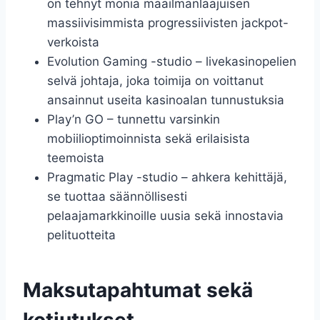
on tehnyt monia maailmanlaajuisen
massiivisimmista progressiivisten jackpot-
verkoista
Evolution Gaming -studio – livekasinopelien
selvä johtaja, joka toimija on voittanut
ansainnut useita kasinoalan tunnustuksia
Play’n GO – tunnettu varsinkin
mobiilioptimoinnista sekä erilaisista
teemoista
Pragmatic Play -studio – ahkera kehittäjä,
se tuottaa säännöllisesti
pelaajamarkkinoille uusia sekä innostavia
pelituotteita
Maksutapahtumat sekä