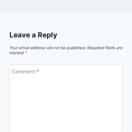
Leave a Reply
Your email address will not be published.
Required fields are
marked
*
Comment
*