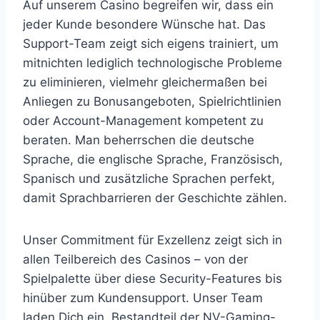
Auf unserem Casino begreifen wir, dass ein
jeder Kunde besondere Wünsche hat. Das
Support-Team zeigt sich eigens trainiert, um
mitnichten lediglich technologische Probleme
zu eliminieren, vielmehr gleichermaßen bei
Anliegen zu Bonusangeboten, Spielrichtlinien
oder Account-Management kompetent zu
beraten. Man beherrschen die deutsche
Sprache, die englische Sprache, Französisch,
Spanisch und zusätzliche Sprachen perfekt,
damit Sprachbarrieren der Geschichte zählen.
Unser Commitment für Exzellenz zeigt sich in
allen Teilbereich des Casinos – von der
Spielpalette über diese Security-Features bis
hinüber zum Kundensupport. Unser Team
laden Dich ein, Bestandteil der NV-Gaming-