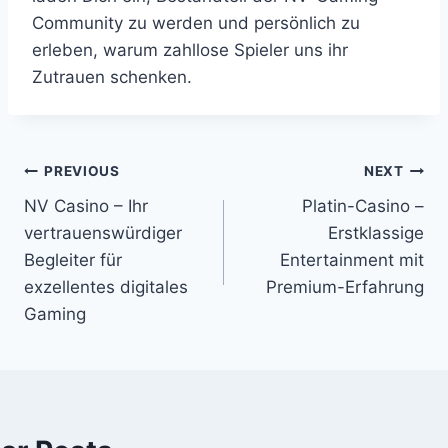
Community zu werden und persönlich zu
erleben, warum zahllose Spieler uns ihr
Zutrauen schenken.
PREVIOUS
NEXT
NV Casino – Ihr
Platin-Casino –
vertrauenswürdiger
Erstklassige
Begleiter für
Entertainment mit
exzellentes digitales
Premium-Erfahrung
Gaming