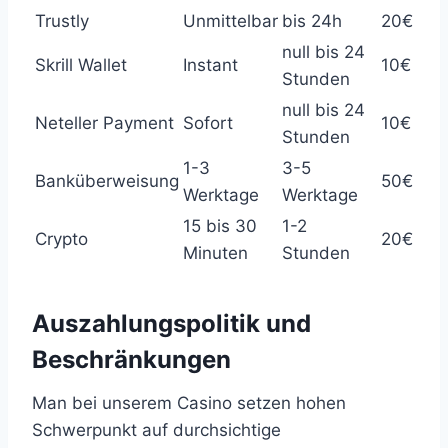
Trustly
Unmittelbar
bis 24h
20€
null bis 24
Skrill Wallet
Instant
10€
Stunden
null bis 24
Neteller Payment
Sofort
10€
Stunden
1-3
3-5
Banküberweisung
50€
Werktage
Werktage
15 bis 30
1-2
Crypto
20€
Minuten
Stunden
Auszahlungspolitik und
Beschränkungen
Man bei unserem Casino setzen hohen
Schwerpunkt auf durchsichtige