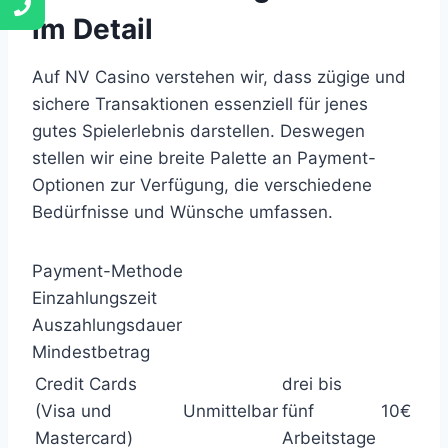
im Detail
Auf NV Casino verstehen wir, dass zügige und
sichere Transaktionen essenziell für jenes
gutes Spielerlebnis darstellen. Deswegen
stellen wir eine breite Palette an Payment-
Optionen zur Verfügung, die verschiedene
Bedürfnisse und Wünsche umfassen.
Payment-Methode
Einzahlungszeit
Auszahlungsdauer
Mindestbetrag
Credit Cards
drei bis
(Visa und
Unmittelbar
fünf
10€
Mastercard)
Arbeitstage