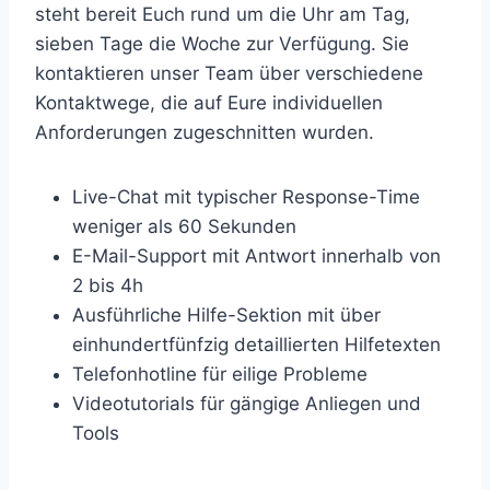
steht bereit Euch rund um die Uhr am Tag,
sieben Tage die Woche zur Verfügung. Sie
kontaktieren unser Team über verschiedene
Kontaktwege, die auf Eure individuellen
Anforderungen zugeschnitten wurden.
Live-Chat mit typischer Response-Time
weniger als 60 Sekunden
E-Mail-Support mit Antwort innerhalb von
2 bis 4h
Ausführliche Hilfe-Sektion mit über
einhundertfünfzig detaillierten Hilfetexten
Telefonhotline für eilige Probleme
Videotutorials für gängige Anliegen und
Tools