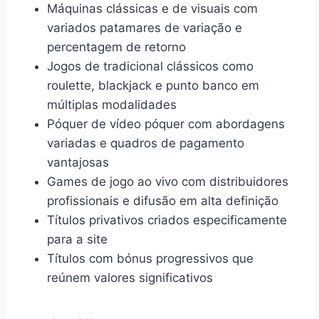
Máquinas clássicas e de visuais com
variados patamares de variação e
percentagem de retorno
Jogos de tradicional clássicos como
roulette, blackjack e punto banco em
múltiplas modalidades
Póquer de vídeo póquer com abordagens
variadas e quadros de pagamento
vantajosas
Games de jogo ao vivo com distribuidores
profissionais e difusão em alta definição
Títulos privativos criados especificamente
para a site
Títulos com bónus progressivos que
reúnem valores significativos