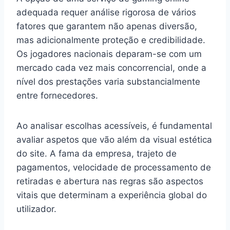
adequada requer análise rigorosa de vários
fatores que garantem não apenas diversão,
mas adicionalmente proteção e credibilidade.
Os jogadores nacionais deparam-se com um
mercado cada vez mais concorrencial, onde a
nível dos prestações varia substancialmente
entre fornecedores.
Ao analisar escolhas acessíveis, é fundamental
avaliar aspetos que vão além da visual estética
do site. A fama da empresa, trajeto de
pagamentos, velocidade de processamento de
retiradas e abertura nas regras são aspectos
vitais que determinam a experiência global do
utilizador.