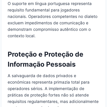
O suporte em língua portuguesa representa
requisito fundamental para jogadores
nacionais. Operadores competentes no dialeto
excluem impedimentos de comunicação e
demonstram compromisso autêntico com o
contexto local.
Proteção e Proteção de
Informação Pessoais
A salvaguarda de dados privados e
económicas representa primazia total para
operadores sérios. A implementação de
práticas de proteção fortes não só atende
requisitos regulamentares, mas adicionalmente