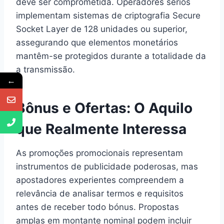
deve ser comprometida. Operadores sérios
implementam sistemas de criptografia Secure
Socket Layer de 128 unidades ou superior,
assegurando que elementos monetários
mantêm-se protegidos durante a totalidade da
a transmissão.
←
Bônus e Ofertas: O Aquilo
que Realmente Interessa
As promoções promocionais representam
instrumentos de publicidade poderosas, mas
apostadores experientes compreendem a
relevância de analisar termos e requisitos
antes de receber todo bónus. Propostas
amplas em montante nominal podem incluir