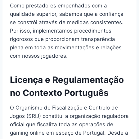
Como prestadores empenhados com a
qualidade superior, sabemos que a confiança
se constrói através de medidas consistentes.
Por isso, implementamos procedimentos
rigorosos que proporcionam transparência
plena em toda as movimentações e relações
com nossos jogadores.
Licença e Regulamentação
no Contexto Português
O Organismo de Fiscalização e Controlo de
Jogos (SRIJ) constitui a organização reguladora
oficial que fiscaliza toda as operações de
gaming online em espaço de Portugal. Desde a