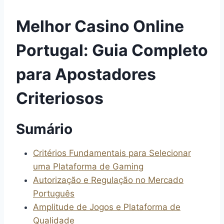
Melhor Casino Online
Portugal: Guia Completo
para Apostadores
Criteriosos
Sumário
Critérios Fundamentais para Selecionar
uma Plataforma de Gaming
Autorização e Regulação no Mercado
Português
Amplitude de Jogos e Plataforma de
Qualidade