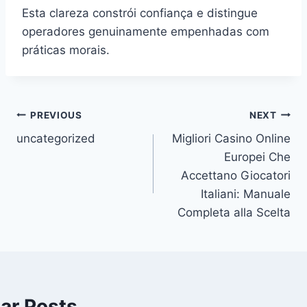
Esta clareza constrói confiança e distingue
operadores genuinamente empenhadas com
práticas morais.
PREVIOUS
NEXT
uncategorized
Migliori Casino Online
Europei Che
Accettano Giocatori
Italiani: Manuale
Completa alla Scelta
lar Posts