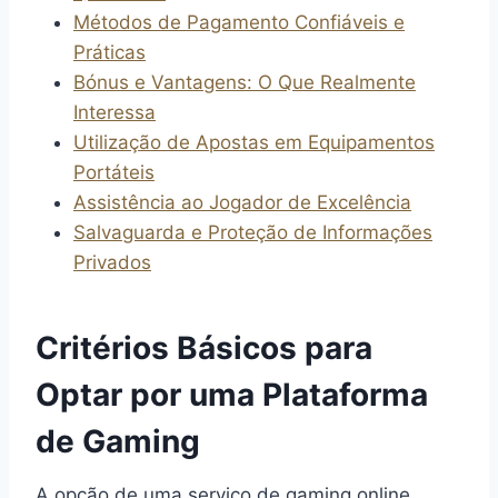
Métodos de Pagamento Confiáveis e
Práticas
Bónus e Vantagens: O Que Realmente
Interessa
Utilização de Apostas em Equipamentos
Portáteis
Assistência ao Jogador de Excelência
Salvaguarda e Proteção de Informações
Privados
Critérios Básicos para
Optar por uma Plataforma
de Gaming
A opção de uma serviço de gaming online