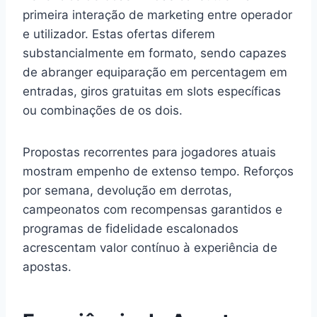
primeira interação de marketing entre operador
e utilizador. Estas ofertas diferem
substancialmente em formato, sendo capazes
de abranger equiparação em percentagem em
entradas, giros gratuitas em slots específicas
ou combinações de os dois.
Propostas recorrentes para jogadores atuais
mostram empenho de extenso tempo. Reforços
por semana, devolução em derrotas,
campeonatos com recompensas garantidos e
programas de fidelidade escalonados
acrescentam valor contínuo à experiência de
apostas.