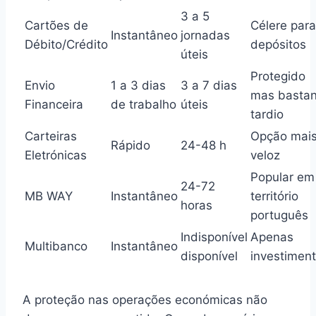
3 a 5
Cartões de
Célere para
Instantâneo
jornadas
Débito/Crédito
depósitos
úteis
Protegido
Envio
1 a 3 dias
3 a 7 dias
mas bastan
Financeira
de trabalho
úteis
tardio
Carteiras
Opção mai
Rápido
24-48 h
Eletrónicas
veloz
Popular em
24-72
MB WAY
Instantâneo
território
horas
português
Indisponível
Apenas
Multibanco
Instantâneo
disponível
investimen
A proteção nas operações económicas não